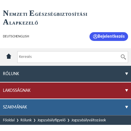
N
E
EMZETI
GÉSZSÉGBIZTOSÍTÁSI
A
LAPKEZELŐ
Bejelentkezés
DEUTSCH
ENGLISH
RÓLUNK
LAKOSSÁGNAK
SZAKMÁNAK
Főoldal
Rólunk
Jogszabályfigyelő
Jogszabályváltozások