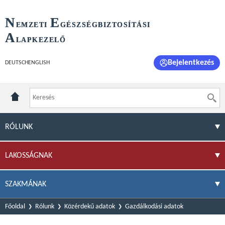
N
E
EMZETI
GÉSZSÉGBIZTOSÍTÁSI
A
LAPKEZELŐ
Bejelentkezés
DEUTSCH
ENGLISH
RÓLUNK
LAKOSSÁGNAK
SZAKMÁNAK
Főoldal
Rólunk
Közérdekű adatok
Gazdálkodási adatok