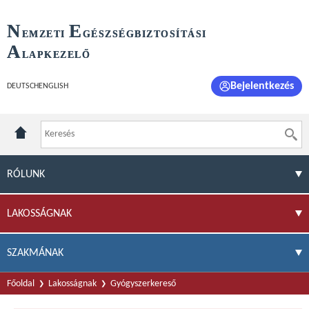
N
E
EMZETI
GÉSZSÉGBIZTOSÍTÁSI
A
LAPKEZELŐ
Bejelentkezés
DEUTSCH
ENGLISH
RÓLUNK
LAKOSSÁGNAK
SZAKMÁNAK
Főoldal
Lakosságnak
Gyógyszerkereső