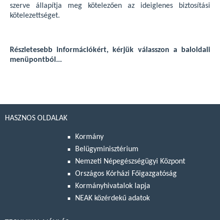
szerve állapítja meg kötelezően az ideiglenes biztosítási
kötelezettséget.
Részletesebb információkért, kérjük válasszon a baloldali
menüpontból...
HASZNOS OLDALAK
Kormány
Belügyminisztérium
Nemzeti Népegészségügyi Központ
Országos Kórházi Főigazgatóság
Kormányhivatalok lapja
NEAK közérdekű adatok