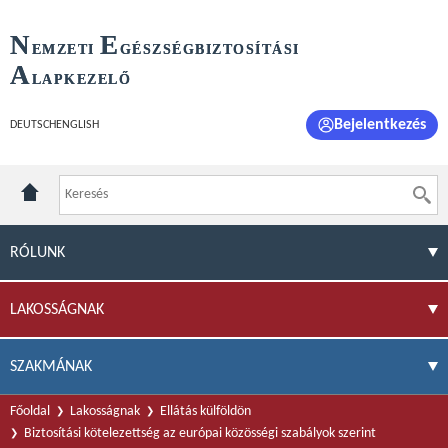
N
E
EMZETI
GÉSZSÉGBIZTOSÍTÁSI
A
LAPKEZELŐ
Bejelentkezés
DEUTSCH
ENGLISH
RÓLUNK
LAKOSSÁGNAK
SZAKMÁNAK
Főoldal
Lakosságnak
Ellátás külföldön
Biztosítási kötelezettség az európai közösségi szabályok szerint