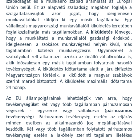
szabadságát és a munkaerő szabad áramlását az Európai
Unión belül. Ez az alapvető szabadság magában foglalja a
szolgáltatásnyújtók azon jogát, hogy ideiglenesen
munkavállalókat küldjön ki egy másik tagállamba. Egy
vállalkozás magyarországi munkavállalóit kiküldetés keretében
foglalkoztathatja más tagállamokban. A
kiküldetés
lényege,
hogy a munkáltató a munkavállalót gazdasági érdekből,
ideiglenesen, a szokásos munkavégzési helyén kívül, más
tagállamban kötelezi munkavégzésre. Ugyanezeket a
szabályokat kell alkalmazni azokra az önálló vállalkozókra is,
akik időszakosan egy másik tagállamban folytatnak hasonló
tevékenységet. A kiküldetés időtartama alatt a járulékfizetés
Magyarországon történik, a kiküldött a magyar szabályok
szerint marad biztosított. A kiküldetés maximális időtartama
24 hónap.
Az EU állampolgárainak lehetőségük van arra, hogy
tevékenységüket két vagy több tagállamban párhuzamosan
végezzék - egyszerre vagy váltakozva (
párhuzamos
tevékenység
). Párhuzamos tevékenység esetén az eljárás
minden esetben az alkalmazandó jog megállapításával
kezdődik. Két vagy több tagállamban folytatott párhuzamos
tevékenység esetén a lakóhely szerinti tagállam illetékes