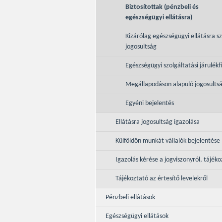
Biztosítottak (pénzbeli és
egészségügyi ellátásra)
Kizárólag egészségügyi ellátásra s
jogosultság
Egészségügyi szolgáltatási járulékf
Megállapodáson alapuló jogosults
Egyéni bejelentés
Ellátásra jogosultság igazolása
Külföldön munkát vállalók bejelentése
Igazolás kérése a jogviszonyról, tájéko
Tájékoztató az értesítő levelekről
Pénzbeli ellátások
Egészségügyi ellátások