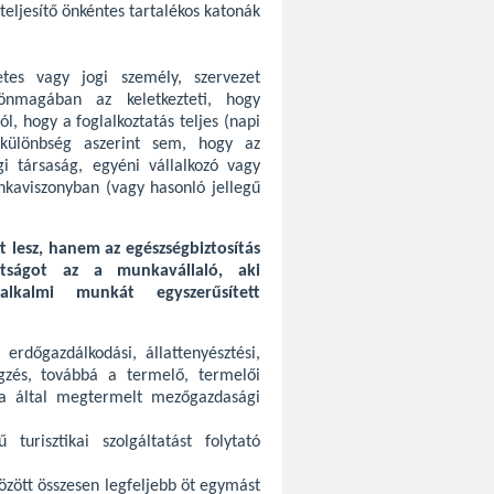
teljesítő önkéntes tartalékos katonák
tes vagy jogi személy, szervezet
 önmagában az keletkezteti, hogy
ól, hogy a foglalkoztatás teljes (napi
 különbség aszerint sem, hogy az
gi társaság, egyéni vállalkozó vagy
kaviszonyban (vagy hasonló jellegű
t lesz, hanem az egészségbiztosítás
tságot az a munkavállaló, aki
alkalmi munkát egyszerűsített
rdőgazdálkodási, állattenyésztési,
gzés, továbbá a termelő, termelői
ása által megtermelt mezőgazdasági
 turisztikai szolgáltatást folytató
zött összesen legfeljebb öt egymást