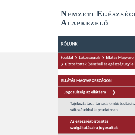
N
E
EMZETI
GÉSZSÉG
A
LAPKEZELŐ
RÓLUNK
Főoldal
Lakosságnak
Ellátás Magyaro
Biztosítottak (pénzbeli és egészségügyi el
ELLÁTÁS MAGYARORSZÁGON
Jogosultság az ellátásra
Tájékoztatás a társadalombiztosítási s
változásokkal kapcsolatosan
Az egészségbiztosítás
szolgáltatásaira jogosultak