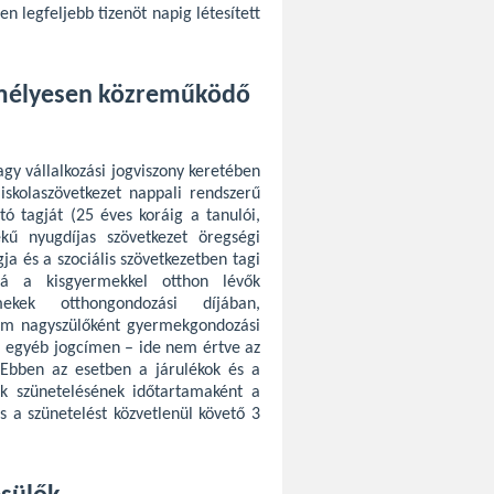
n legfeljebb tizenöt napig létesített
emélyesen közreműködő
gy vállalkozási jogviszony keretében
iskolaszövetkezet nappali rendszerű
tó tagját (25 éves koráig a tanulói,
ekű nyugdíjas szövetkezet öregségi
a és a szociális szövetkezetben tagi
á a kisgyermekkel otthon lévők
ekek otthongondozási díjában,
em nagyszülőként gyermekgondozási
, egyéb jogcímen – ide nem értve az
t. Ebben az esetben a járulékok és a
ok szünetelésének időtartamaként a
s a szünetelést közvetlenül követő 3