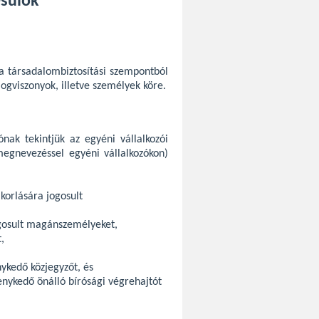
esülők
 a társadalombiztosítási szempontból
jogviszonyok, illetve személyek köre.
nak tekintjük az egyéni vállalkozói
megnevezéssel egyéni vállalkozókon)
akorlására jogosult
gosult magánszemélyeket,
,
ykedő közjegyzőt, és
enykedő önálló bírósági végrehajtót