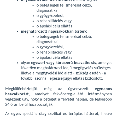
folyamatos benntartózkodás
mellett végzett
o betegségek felismerését célzó,
diagnosztikai
o gyógykezelési,
o rehabilitációs vagy
o ápolási célú ellátás
meghatározott napszakokban
történő
o betegségek felismerését célzó,
diagnosztikai
o gyógykezelési,
o rehabilitációs vagy
o ápolási célú ellátás
olyan
egyszeri vagy kúraszerű beavatkozás
, amelyet
követően meghatározott idejű megfigyelés szükséges,
illetve a megfigyelési idő alatt - szükség esetén - a
további azonnali egészségügyi ellátás biztosított.
Megkülönböztetjük még az úgynevezett
egynapos
beavatkozást
, amelyet fekvőbeteg-ellátó intézményben
végeznek úgy, hogy a beteget a felvétel napján, de legkésőbb
24 órán belül hazabocsátják.
Az egyes speciális diagnosztikai és terápiás hátteret, illetve