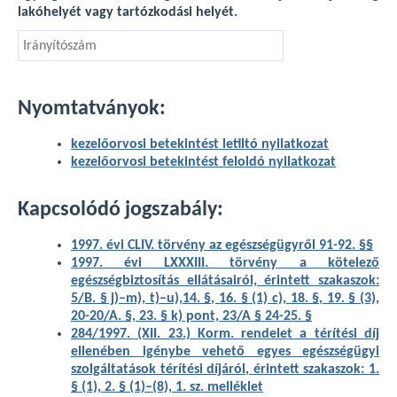
lakóhelyét vagy tartózkodási helyét.
Nyomtatványok:
kezelőorvosi betekintést letiltó nyilatkozat
kezelőorvosi betekintést feloldó nyilatkozat
Kapcsolódó jogszabály:
1997. évi CLIV. törvény az egészségügyről 91-92. §§
1997. évi LXXXIII. törvény a kötelező
egészségbiztosítás ellátásairól, érintett szakaszok:
5/B. § j)–m), t)–u),
14. §, 16. § (1) c), 18. §, 19. § (3),
20-20/A. §, 23. § k) pont, 23/A § 24-25. §
284/1997. (XII. 23.) Korm. rendelet a térítési díj
ellenében igénybe vehető egyes egészségügyi
szolgáltatások térítési díjáról, érintett szakaszok: 1.
§ (1), 2. § (1)–(8), 1. sz. melléklet