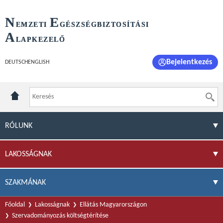
N
E
EMZETI
GÉSZSÉGBIZTOSÍTÁSI
A
LAPKEZELŐ
Bejelentkezés
DEUTSCH
ENGLISH
RÓLUNK
LAKOSSÁGNAK
SZAKMÁNAK
Főoldal
Lakosságnak
Ellátás Magyarországon
Szervadományozás költségtérítése