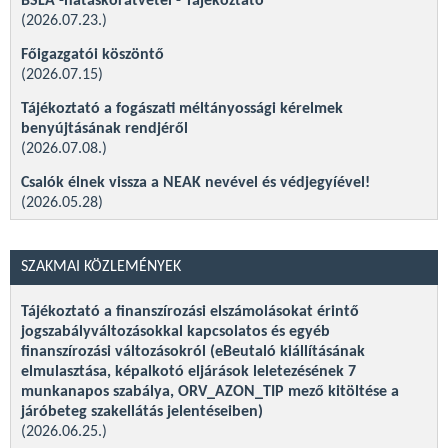
BSLA -hatáskörátvétel - Tájékoztató
(2026.07.23.)
Főigazgatói köszöntő
(2026.07.15)
Tájékoztató a fogászati méltányossági kérelmek
benyújtásának rendjéről
(2026.07.08.)
Csalók élnek vissza a NEAK nevével és védjegyíével!
(2026.05.28)
Hatályos finanszírozási eljárásrendek 2026. május 1-től -
Frissítve
SZAKMAI KÖZLEMÉNYEK
(2026.04.30.)
Finanszírozási protokollok társadalmi vitára (frissítve)
Tájékoztató a finanszírozási elszámolásokat érintő
(2026.04.02)
jogszabályváltozásokkal kapcsolatos és egyéb
finanszírozási változásokról (eBeutaló kiállításának
Tájékoztató a gyógyító-megelőző ellátások alcím terhére
elmulasztása, képalkotó eljárások leletezésének 7
történő 2026. évi működési támogatás második
munkanapos szabálya, ORV_AZON_TIP mező kitöltése a
részletének kifizetéséről
járóbeteg szakellátás jelentéseiben)
(2026.03.27.)
(2026.06.25.)