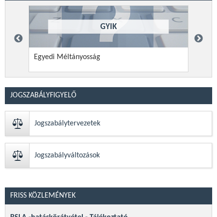
GYIK
Egyedi Méltányosság
a kif
hasz
JOGSZABÁLYFIGYELŐ
Jogszabálytervezetek
Jogszabályváltozások
FRISS KÖZLEMÉNYEK