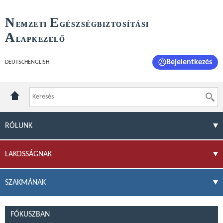
N
E
EMZETI
GÉSZSÉGBIZTOSÍTÁSI
A
LAPKEZELŐ
Bejelentkezés
DEUTSCH
ENGLISH
RÓLUNK
LAKOSSÁGNAK
SZAKMÁNAK
FÓKUSZBAN