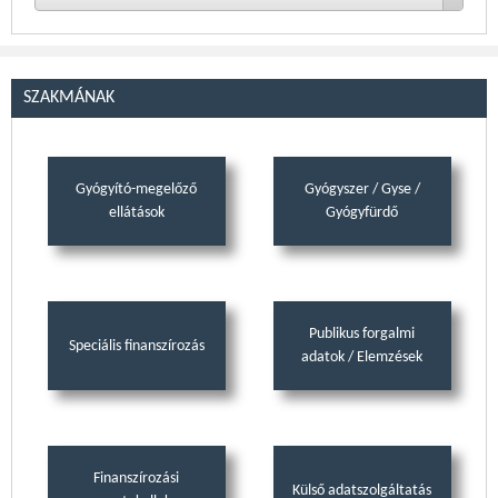
SZAKMÁNAK
Gyógyító-megelőző
Gyógyszer / Gyse /
ellátások
Gyógyfürdő
Publikus forgalmi
Speciális finanszírozás
adatok / Elemzések
Finanszírozási
Külső adatszolgáltatás