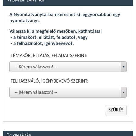
NYOMTATVÁNYTÁR
Háziorvosi és fogorvosi letelepedési pályázati felhívás 2026
Háziorvosi és fogorvosi praxisjog vásárlási pályázati
A Nyomtatványtárban kereshet ki leggyorsabban egy
felhívás 2026
nyomtatványt.
CT/MR rekordkép változás 2026.01
Válassza ki a megfelelő mezőben, kattintással
Közzétételre került a CT/MR teljesítmény jelentéseinek
- a témakört, ellátást, feladatot, vagy
elkészítéséhez szükséges rekordkép módosított verziója.
- a felhasználót, igénybevevőt.
TÉMAKÖR, ELLÁTÁS, FELADAT SZERINT:
Összes
-- Kérem válasszon! --
FELHASZNÁLÓ, IGÉNYBEVEVŐ SZERINT:
-- Kérem válasszon! --
SZŰRÉS