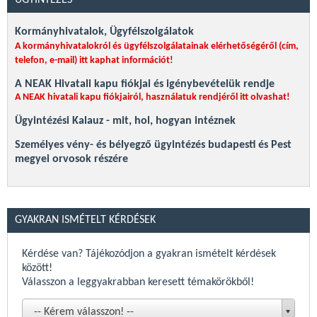
ÜGYINTÉZÉS
Kormányhivatalok, Ügyfélszolgálatok
A kormányhivatalokról és ügyfélszolgálatainak elérhetőségéről (cím,
telefon, e-mail)
itt kaphat információt!
A NEAK Hivatali kapu fiókjai és igénybevételük rendje
A NEAK hivatali kapu fiókjairól, használatuk rendjéről itt olvashat!
Ügyintézési Kalauz - mit, hol, hogyan intéznek
Személyes vény- és bélyegző ügyintézés budapesti és Pest
megyei orvosok részére
Összes
GYAKRAN ISMÉTELT KÉRDÉSEK
Kérdése van? Tájékozódjon a gyakran ismételt kérdések
között!
Válasszon a leggyakrabban keresett témakörökből!
-- Kérem válasszon! --