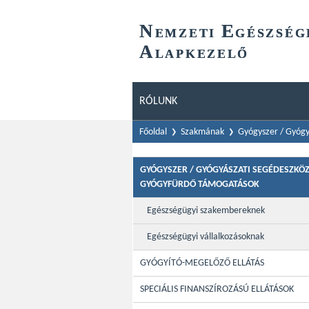
N
E
EMZETI
GÉSZSÉG
A
LAPKEZELŐ
RÓLUNK
Főoldal
Szakmának
Gyógyszer / Gyógy
GYÓGYSZER / GYÓGYÁSZATI SEGÉDESZKÖZ
GYÓGYFÜRDŐ TÁMOGATÁSOK
Egészségügyi szakembereknek
Egészségügyi vállalkozásoknak
GYÓGYÍTÓ-MEGELŐZŐ ELLÁTÁS
SPECIÁLIS FINANSZÍROZÁSÚ ELLÁTÁSOK