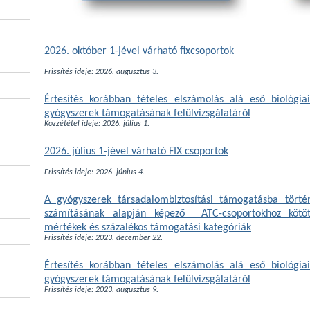
2026. október 1-jével várható
fixcsoportok
Frissítés ideje: 2026. augusztus 3.
Értesítés korábban tételes elszámolás alá eső biológia
gyógyszerek támogatásának felülvizsgálatáról
Közzététel ideje: 2026. július 1.
2026. július 1-jével várható
FIX csoportok
Frissítés ideje: 2026. június 4.
A gyógyszerek társadalombiztosítási támogatásba tört
számításának alapján képező ATC-csoportokhoz kötöt
mértékek és százalékos támogatási kategóriák
Frissítés ideje: 2023. december 22.
Értesítés korábban tételes elszámolás alá eső biológia
gyógyszerek támogatásának felülvizsgálatáról
Frissítés ideje: 2023. augusztus 9.