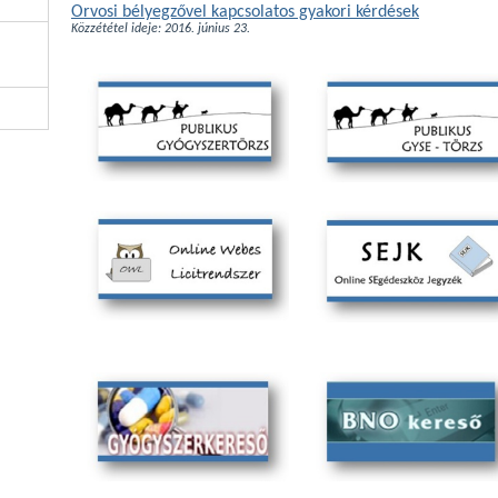
Orvosi bélyegzővel kapcsolatos gyakori kérdések
Közzététel ideje: 2016. június 23.