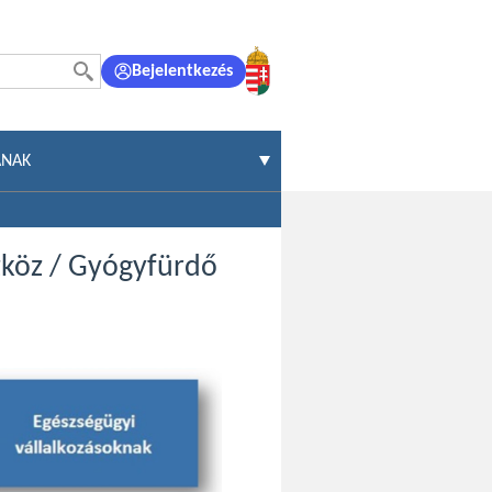
Bejelentkezés
ÁNAK
zköz / Gyógyfürdő