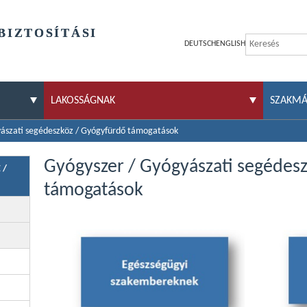
BIZTOSÍTÁSI
DEUTSCH
ENGLISH
LAKOSSÁGNAK
SZAKM
ászati segédeszköz / Gyógyfürdő támogatások
Gyógyszer / Gyógyászati segédes
 /
támogatások