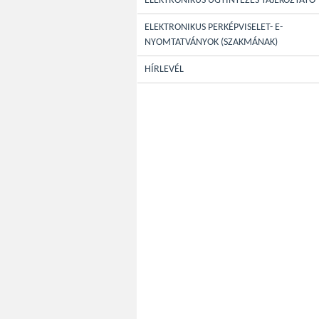
ELEKTRONIKUS ÜGYINTÉZÉS TÁJÉKOZTATÓ
ELEKTRONIKUS PERKÉPVISELET- E-
NYOMTATVÁNYOK (SZAKMÁNAK)
HÍRLEVÉL