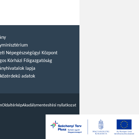
ány
yminisztérium
ti Népegészségügyi Központ
gos Kórházi Főigazgatóság
nyhivatalok lapja
közérdekű adatok
m
Oldaltérkép
Akadálymentesítési nyilatkozat