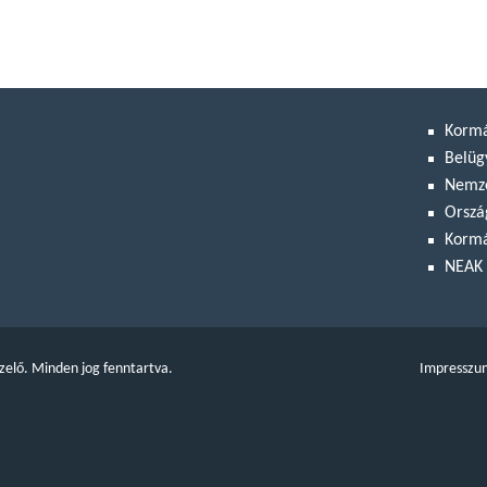
Korm
Belüg
Nemze
Orszá
Kormá
NEAK 
zelő. Minden jog fenntartva.
Impresszu