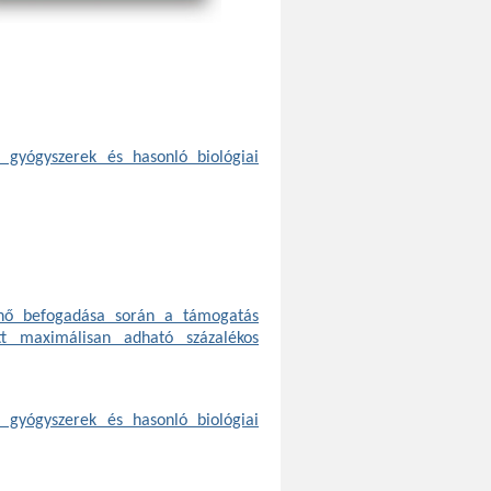
i gyógyszerek és hasonló biológiai
énő befogadása során a támogatás
t maximálisan adható százalékos
i gyógyszerek és hasonló biológiai