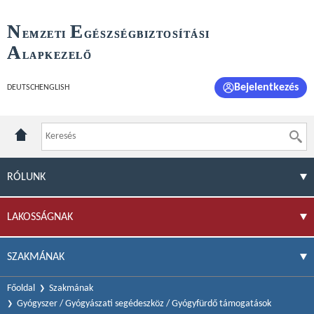
N
E
EMZETI
GÉSZSÉGBIZTOSÍTÁSI
A
LAPKEZELŐ
Bejelentkezés
DEUTSCH
ENGLISH
RÓLUNK
LAKOSSÁGNAK
SZAKMÁNAK
Főoldal
Szakmának
Gyógyszer / Gyógyászati segédeszköz / Gyógyfürdő támogatások