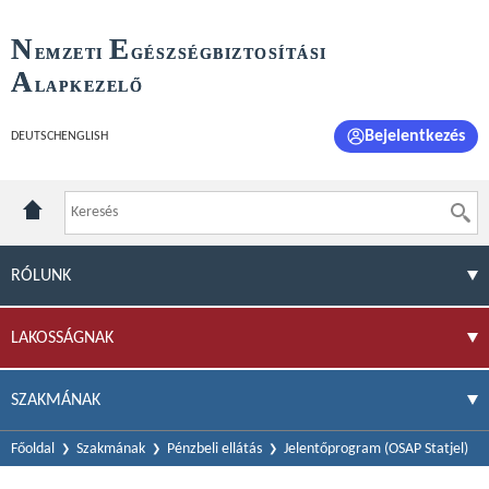
N
E
EMZETI
GÉSZSÉGBIZTOSÍTÁSI
A
LAPKEZELŐ
Bejelentkezés
DEUTSCH
ENGLISH
RÓLUNK
LAKOSSÁGNAK
SZAKMÁNAK
Főoldal
Szakmának
Pénzbeli ellátás
Jelentőprogram (OSAP Statjel)