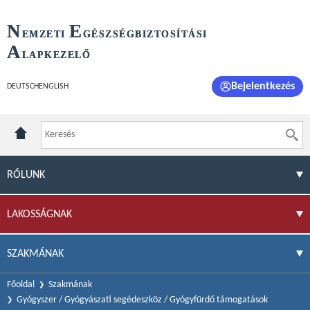
N
E
EMZETI
GÉSZSÉGBIZTOSÍTÁSI
A
LAPKEZELŐ
Bejelentkezés
DEUTSCH
ENGLISH
RÓLUNK
LAKOSSÁGNAK
SZAKMÁNAK
Főoldal
Szakmának
Gyógyszer / Gyógyászati segédeszköz / Gyógyfürdő támogatások