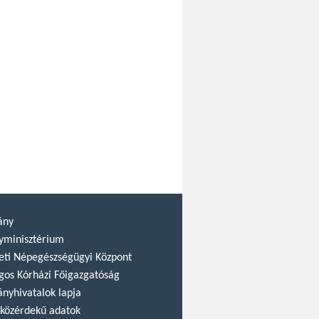
ány
yminisztérium
ti Népegészségügyi Központ
gos Kórházi Főigazgatóság
nyhivatalok lapja
közérdekű adatok