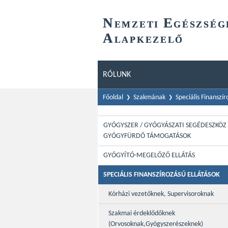
N
E
EMZETI
GÉSZSÉG
A
LAPKEZELŐ
RÓLUNK
Főoldal
Szakmának
Speciális Finanszír
GYÓGYSZER / GYÓGYÁSZATI SEGÉDESZKÖZ 
GYÓGYFÜRDŐ TÁMOGATÁSOK
GYÓGYÍTÓ-MEGELŐZŐ ELLÁTÁS
SPECIÁLIS FINANSZÍROZÁSÚ ELLÁTÁSOK
Kórházi vezetőknek, Supervisoroknak
Szakmai érdeklődőknek
(Orvosoknak,Gyógyszerészeknek)