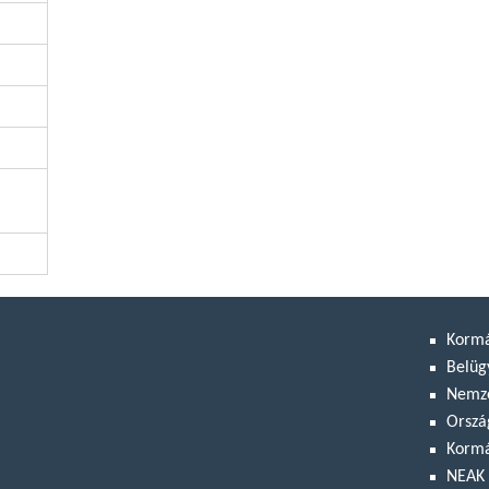
Korm
Belüg
Nemze
Orszá
Kormá
NEAK 