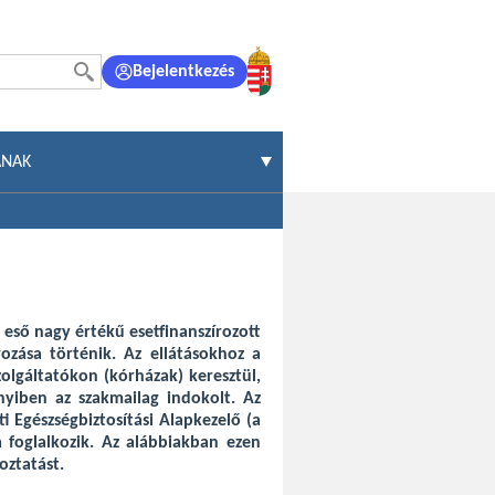
Bejelentkezés
ÁNAK
á eső nagy értékű esetfinanszírozott
rozása történik. Az ellátásokhoz a
olgáltatókon (kórházak) keresztül,
yiben az szakmailag indokolt. Az
i Egészségbiztosítási Alapkezelő (a
a foglalkozik. Az alábbiakban ezen
oztatást.