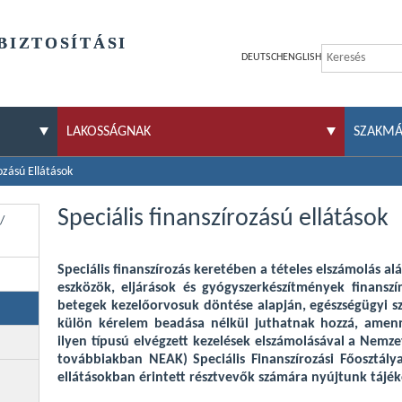
BIZTOSÍTÁSI
DEUTSCH
ENGLISH
LAKOSSÁGNAK
SZAKM
ozású Ellátások
Speciális finanszírozású ellátások
/
Speciális finanszírozás keretében a tételes elszámolás al
eszközök, eljárások és gyógyszerkészítmények finanszí
betegek kezelőorvosuk döntése alapján, egészségügyi sz
külön kérelem beadása nélkül juthatnak hozzá, amenn
ilyen típusú elvégzett kezelések elszámolásával a Nemzet
továbbiakban NEAK) Speciális Finanszírozási Főosztály
ellátásokban érintett résztvevők számára nyújtunk tájék