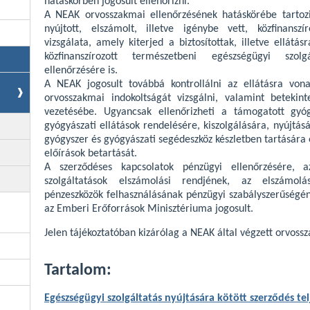
hatáskörben jogosult ellenőrizni.
A NEAK orvosszakmai ellenőrzésének hatáskörébe tartoz
nyújtott, elszámolt, illetve igénybe vett, közfinansz
vizsgálata, amely kiterjed a biztosítottak, illetve ellátá
közfinanszírozott természetbeni egészségügyi szolg
ellenőrzésére is.
A NEAK jogosult továbbá kontrollálni az ellátásra von
orvosszakmai indokoltságát vizsgálni, valamint beteki
vezetésébe. Ugyancsak ellenőrizheti a támogatott gyóg
gyógyászati ellátások rendelésére, kiszolgálására, nyújtá
gyógyszer és gyógyászati segédeszköz készletben tartására 
előírások betartását.
A szerződéses kapcsolatok pénzügyi ellenőrzésére, az
szolgáltatások elszámolási rendjének, az elszámolá
pénzeszközök felhasználásának pénzügyi szabályszerűségén
az Emberi Erőforrások Minisztériuma jogosult.
Jelen tájékoztatóban kizárólag a NEAK által végzett orvossz
Tartalom:
Egészségügyi szolgáltatás nyújtására kötött szerződés tel