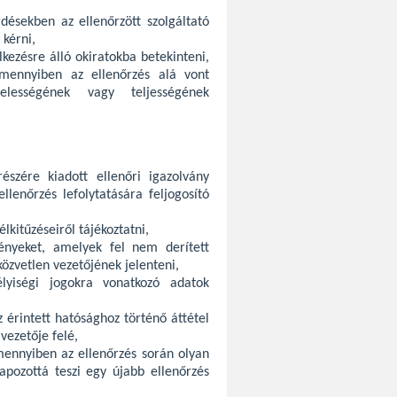
désekben az ellenőrzött szolgáltató
 kérni,
kezésre álló okiratokba betekinteni,
 amennyiben az ellenőrzés alá vont
elességének vagy teljességének
észére kiadott ellenőri igazolvány
llenőrzés lefolytatására feljogosító
lkitűzéseiről tájékoztatni,
ényeket, amelyek fel nem derített
zvetlen vezetőjének jelenteni,
élyiségi jogokra vonatkozó adatok
 érintett hatósághoz történő áttétel
vezetője felé,
amennyiben az ellenőrzés során olyan
apozottá teszi egy újabb ellenőrzés