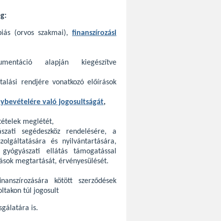
g:
ápiás (orvos szakmai),
finanszírozási
entáció alapján kiegészítve
alási rendjére vonatkozó előírások
nybevételére való jogosultságát
,
tételek meglétét,
szati segédeszköz rendelésére, a
zolgáltatására és nyilvántartására,
 gyógyászati ellátás támogatással
rások megtartását, érvényesülését.
inanszírozására kötött szerződések
ltakon túl jogosult
sgálatára is.