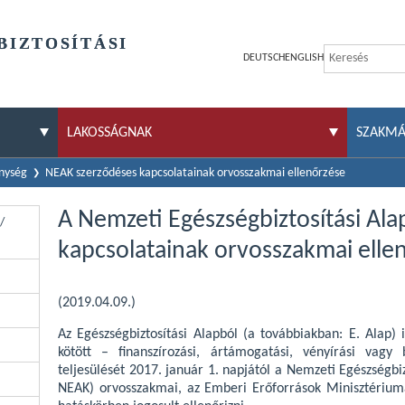
BIZTOSÍTÁSI
DEUTSCH
ENGLISH
LAKOSSÁGNAK
SZAKM
enység
NEAK szerződéses kapcsolatainak orvosszakmai ellenőrzése
A Nemzeti Egészségbiztosítási Ala
/
kapcsolatainak orvosszakmai elle
(2019.04.09.)
Az Egészségbiztosítási Alapból (a továbbiakban: E. Alap)
kötött – finanszírozási, ártámogatási, vényírási vagy
teljesülését 2017. január 1. napjától a Nemzeti Egészségbi
NEAK) orvosszakmai, az Emberi Erőforrások Minisztériuma