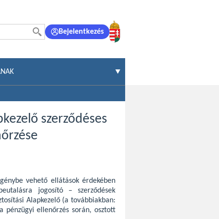
Bejelentkezés
ÁNAK
pkezelő szerződéses
nőrzése
 igénybe vehető ellátások érdekében
 beutalásra jogosító – szerződések
ztosítási Alapkezelő (a továbbiakban:
 pénzügyi ellenőrzés során, osztott