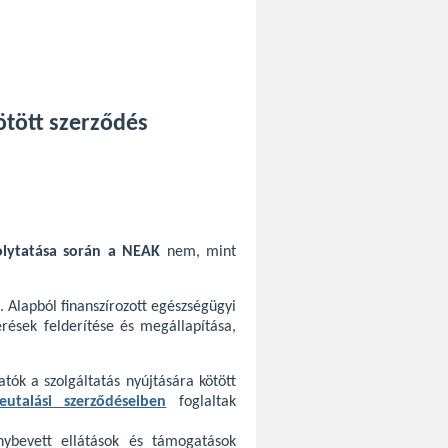
ötött szerződés
olytatása során a NEAK
nem, mint
. Alapból finanszírozott egészségügyi
érések felderítése és megállapítása,
atók a szolgáltatás nyújtására kötött
eutalási szerződéseiben
foglaltak
nybevett ellátások és támogatások