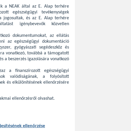
ik a NEAK által az E. Alap terhére
írozott egészségügyi tevékenységek
sra jogosultak, és az E. Alap terhére
áltatást igénybevevők közvetlen
atkozó dokumentumokat, az ellátás
nteni az egészségügyi dokumentáció
yszer, gyógyászati segédeszköz és
sára vonatkozó, továbbá a támogatott
és a beszerzés igazolására vonatkozó
az a finanszírozott egészségügyi
sok valódiságának, a folyósított
ek és elkülönítésének ellenőrzésére
akmai ellenőrzésről olvashat.
jesítésének ellenőrzése