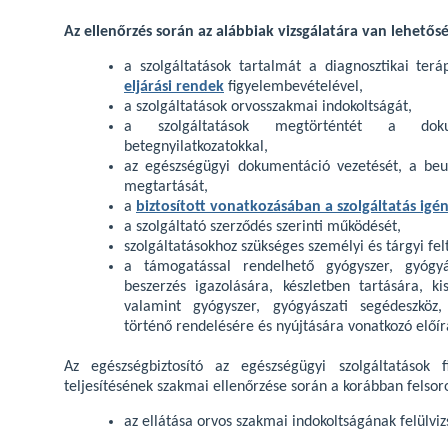
Az ellenőrzés során az alábbiak vizsgálatára van lehetősé
a szolgáltatások tartalmát a diagnosztikai ter
eljárási rendek
figyelembevételével,
a szolgáltatások orvosszakmai indokoltságát,
a szolgáltatások megtörténtét a dokum
betegnyilatkozatokkal,
az egészségügyi dokumentáció vezetését, a beut
megtartását,
a
biztosított vonatkozásában a szolgáltatás igé
a szolgáltató szerződés szerinti működését,
szolgáltatásokhoz szükséges személyi és tárgyi fel
a támogatással rendelhető gyógyszer, gyógyá
beszerzés igazolására, készletben tartására, kis
valamint gyógyszer, gyógyászati segédeszköz,
történő rendelésére és nyújtására vonatkozó előí
Az egészségbiztosító az egészségügyi szolgáltatások f
teljesítésének szakmai ellenőrzése során a korábban felsoro
az ellátása orvos szakmai indokoltságának felülviz