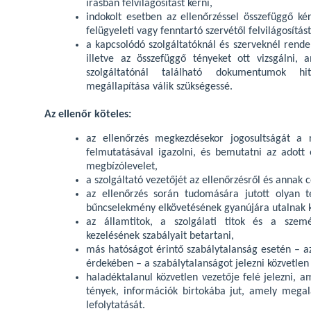
írásban felvilágosítást kérni,
indokolt esetben az ellenőrzéssel összefüggő kér
felügyeleti vagy fenntartó szervétől felvilágosítást
a kapcsolódó szolgáltatóknál és szerveknél rendel
illetve az összefüggő tényeket ott vizsgálni,
szolgáltatónál található dokumentumok hit
megállapítása válik szükségessé.
Az ellenőr köteles:
az ellenőrzés megkezdésekor jogosultságát a r
felmutatásával igazolni, és bemutatni az adott e
megbízólevelet,
a szolgáltató vezetőjét az ellenőrzésről és annak cé
az ellenőrzés során tudomására jutott olyan t
bűncselekmény elkövetésének gyanújára utalnak kö
az államtitok, a szolgálati titok és a szem
kezelésének szabályait betartani,
más hatóságot érintő szabálytalanság esetén – az
érdekében – a szabálytalanságot jelezni közvetlen 
haladéktalanul közvetlen vezetője felé jelezni, 
tények, információk birtokába jut, amely megal
lefolytatását.