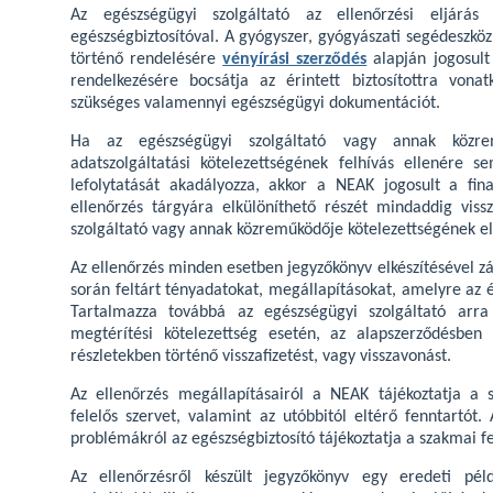
Az egészségügyi szolgáltató az ellenőrzési eljárás
egészségbiztosítóval. A gyógyszer, gyógyászati segédeszköz
történő rendelésére
vényírási szerződés
alapján jogosult
rendelkezésére bocsátja az érintett biztosítottra vonat
szükséges valamennyi egészségügyi dokumentációt.
Ha az egészségügyi szolgáltató vagy annak közrem
adatszolgáltatási kötelezettségének felhívás ellenére s
lefolytatását akadályozza, akkor a NEAK jogosult a fin
ellenőrzés tárgyára elkülöníthető részét mindaddig viss
szolgáltató vagy annak közreműködője kötelezettségének e
Az ellenőrzés minden esetben jegyzőkönyv elkészítésével zá
során feltárt tényadatokat, megállapításokat, amelyre az ér
Tartalmazza továbbá az egészségügyi szolgáltató arra 
megtérítési kötelezettség esetén, az alapszerződésben
részletekben történő visszafizetést, vagy visszavonást.
Az ellenőrzés megállapításairól a NEAK tájékoztatja a sz
felelős szervet, valamint az utóbbitól eltérő fenntartót.
problémákról az egészségbiztosító tájékoztatja a szakmai fe
Az ellenőrzésről készült jegyzőkönyv egy eredeti pél