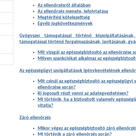
Az ellenőrzésről általában
Az ellenőrzés menete, lefolytatása
Megtérítési kötelezettség
Egyéb jogkövetkezmények
Gyógyszer támogatással történő kiszolgáltatásának,
támogatással történő forgalmazásának, javításának, gyá
Mit vizsgál az egészségbiztosító az ellenőrzése 
Milyen szankciókat alkalmaz az egészségbiztosí
Az egészségügyi szolgáltatások igénybevételének ellenő
Mit csinál az egészségbiztosító az egészségügyi
ellenőrzése során?
Ki jogosult részt venni az adategyeztetésen?
Mi történik, ha a biztosított valamely egészség
vitatja?
Záró ellenőrzés
Mikor végez az egészségbiztosító záró ellenőrzé
Mi történik a záró ellenőrzés során?