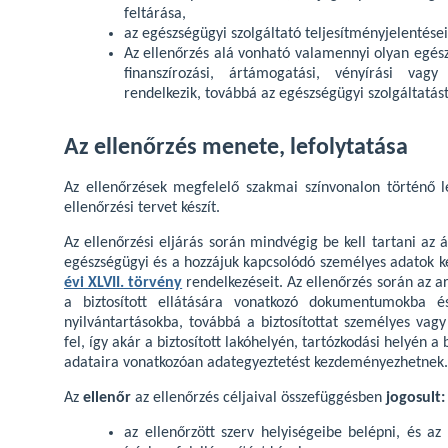
feltárása,
az egészségügyi szolgáltató teljesítményjelentése
Az ellenőrzés alá vonható valamennyi olyan egész
finanszírozási, ártámogatási, vényírási vagy
rendelkezik, továbbá az egészségügyi szolgáltatá
Az ellenőrzés menete, lefolytatása
Az ellenőrzések megfelelő szakmai színvonalon történő 
ellenőrzési tervet készít.
Az ellenőrzési eljárás során mindvégig be kell tartani az 
egészségügyi és a hozzájuk kapcsolódó személyes adatok k
évi XLVII. törvény
rendelkezéseit. Az ellenőrzés során az a
a biztosított ellátására vonatkozó dokumentumokba és
nyilvántartásokba, továbbá a biztosítottat személyes vagy 
fel, így akár a biztosított lakóhelyén, tartózkodási helyén a
adataira vonatkozóan adategyeztetést kezdeményezhetnek.
Az
ellenőr
az ellenőrzés céljaival összefüggésben
jogosult:
az ellenőrzött szerv helyiségeibe belépni, és az 