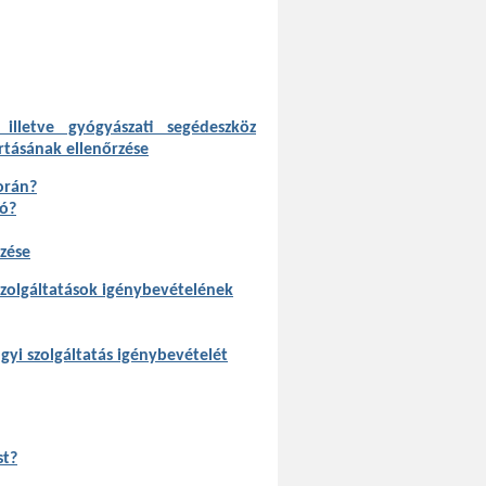
 illetve gyógyászati segédeszköz
rtásának ellenőrzése
során?
tó?
rzése
 szolgáltatások igénybevételének
ügyi szolgáltatás igénybevételét
st?