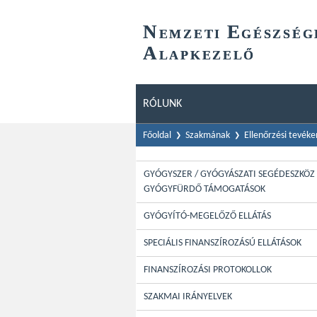
N
E
EMZETI
GÉSZSÉG
A
LAPKEZELŐ
RÓLUNK
Főoldal
Szakmának
Ellenőrzési tevék
GYÓGYSZER / GYÓGYÁSZATI SEGÉDESZKÖZ 
GYÓGYFÜRDŐ TÁMOGATÁSOK
GYÓGYÍTÓ-MEGELŐZŐ ELLÁTÁS
SPECIÁLIS FINANSZÍROZÁSÚ ELLÁTÁSOK
FINANSZÍROZÁSI PROTOKOLLOK
SZAKMAI IRÁNYELVEK