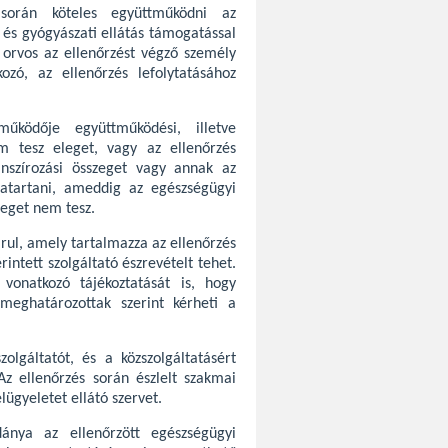
 során köteles együttműködni az
 és gyógyászati ellátás támogatással
 orvos az ellenőrzést végző személy
kozó, az ellenőrzés lefolytatásához
űködője együttműködési, illetve
em tesz eleget, vagy az ellenőrzés
anszírozási összeget vagy annak az
zatartani, ameddig az egészségügyi
leget nem tesz.
rul, amely tartalmazza az ellenőrzés
intett szolgáltató észrevételt tehet.
vonatkozó tájékoztatását is, hogy
 meghatározottak szerint kérheti a
olgáltatót, és a közszolgáltatásért
 Az ellenőrzés során észlelt szakmai
lügyeletet ellátó szervet.
dánya az ellenőrzött egészségügyi