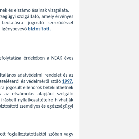
inek és elszámolásainak vizsgálata.
ségügyi szolgáltató, amely érvényes
 beutalásra jogosító szerződéssel
st igénybevevő
biztosított.
lefolytatása érdekében a NEAK éves
általános adatvédelmi rendelet és az
ezeléséről és védelméről szóló
1997.
rra jogosult ellenőrök betekinthetnek
 az elszámolás alapjául szolgáló
írásbeli nyilatkozattételre hívhatják
 biztosított személyes és egészségügyi
ott foglalkoztatottaktól szóban vagy