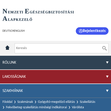
N
E
EMZETI
GÉSZSÉGBIZTOSÍTÁSI
A
LAPKEZELŐ
Bejelentkezés
DEUTSCH
ENGLISH
RÓLUNK
LAKOSSÁGNAK
SZAKMÁNAK
Főoldal
Szakmának
Gyógyító-megelőző ellátás
Szakellátás
Fekvőbeteg-szakellátás minőségi indikátorai
Várólista