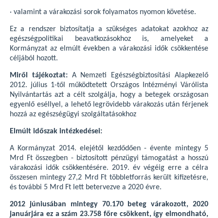
·
valamint a várakozási sorok folyamatos nyomon követése.
Ez a rendszer biztosítatja a szükséges adatokat azokhoz az
egészségpolitikai beavatkozásokhoz is, amelyeket a
Kormányzat az elmúlt években a várakozási idők csökkentése
céljából hozott.
Miről tájékoztat:
A Nemzeti Egészségbiztosítási Alapkezelő
2012. július 1-től működtetett Országos Intézményi Várólista
Nyilvántartás azt a célt szolgálja, hogy a betegek országosan
egyenlő eséllyel, a lehető legrövidebb várakozás után férjenek
hozzá az egészségügyi szolgáltatásokhoz
Elmúlt időszak intézkedései:
A Kormányzat 2014. elejétől kezdődően - évente mintegy 5
Mrd Ft összegben - biztosított pénzügyi támogatást a hosszú
várakozási idők csökkentésére. 2019. év végéig erre a célra
összesen mintegy 27,2 Mrd Ft többletforrás került kifizetésre,
és további 5 Mrd Ft lett betervezve a 2020 évre.
2012 júniusában mintegy 70.170 beteg várakozott, 2020
januárjára ez a szám 23.758 főre csökkent, így elmondható,