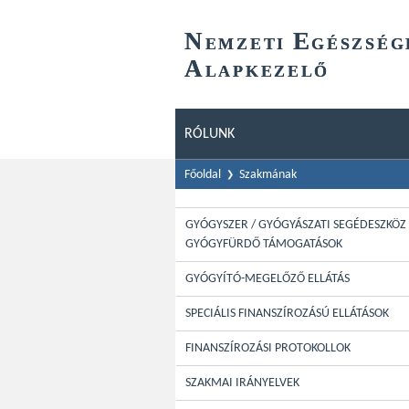
N
E
EMZETI
GÉSZSÉG
A
LAPKEZELŐ
RÓLUNK
Főoldal
Szakmának
GYÓGYSZER / GYÓGYÁSZATI SEGÉDESZKÖZ 
GYÓGYFÜRDŐ TÁMOGATÁSOK
GYÓGYÍTÓ-MEGELŐZŐ ELLÁTÁS
SPECIÁLIS FINANSZÍROZÁSÚ ELLÁTÁSOK
FINANSZÍROZÁSI PROTOKOLLOK
SZAKMAI IRÁNYELVEK