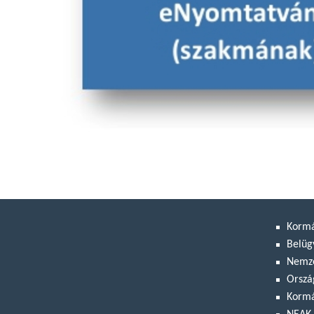
Korm
Belüg
Nemze
Orszá
Kormá