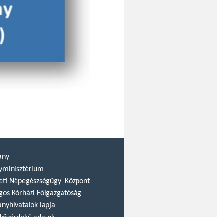
ány
yminisztérium
ti Népegészségügyi Központ
gos Kórházi Főigazgatóság
nyhivatalok lapja