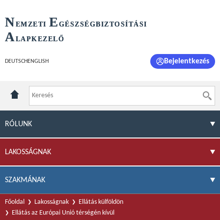
N
E
EMZETI
GÉSZSÉGBIZTOSÍTÁSI
A
LAPKEZELŐ
Bejelentkezés
DEUTSCH
ENGLISH
RÓLUNK
LAKOSSÁGNAK
SZAKMÁNAK
Főoldal
Lakosságnak
Ellátás külföldön
Ellátás az Európai Unió térségén kívül