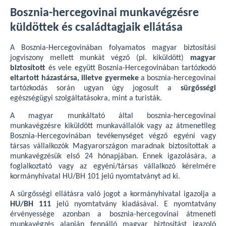
Bosznia-hercegovinai munkavégzésre
küldöttek és családtagjaik ellátása
A Bosznia-Hercegovinában folyamatos magyar biztosítási
jogviszony mellett munkát végző (pl. kiküldött)
magyar
biztosított
és vele együtt Bosznia-Hercegovinában tartózkodó
eltartott házastársa, illetve gyermeke
a bosznia-hercegovinai
tartózkodás során ugyan úgy jogosult a
sürgősségi
egészségügyi szolgáltatásokra, mint a turisták.
A magyar munkáltató által bosznia-hercegovinai
munkavégzésre kiküldött munkavállalók vagy az átmenetileg
Bosznia-Hercegovinában tevékenységet végző egyéni vagy
társas vállalkozók Magyarországon maradnak biztosítottak a
munkavégzésük első 24 hónapjában. Ennek igazolására, a
foglalkoztató vagy az egyéni/társas vállalkozó kérelmére
kormányhivatal HU/BH 101 jelű nyomtatványt ad ki.
A sürgősségi ellátásra való jogot a kormányhivatal igazolja a
HU/BH 111
jelű nyomtatvány kiadásával. E nyomtatvány
érvényessége azonban a bosznia-hercegovinai átmeneti
munkavégzés alapján fennálló magyar biztosítást igazoló