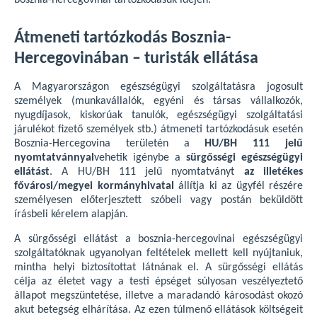
bosznia-hercegovinai tartózkodásuk idején.
Átmeneti tartózkodás Bosznia-
Hercegovinában – turisták ellátása
A Magyarországon egészségügyi szolgáltatásra jogosult
személyek (munkavállalók, egyéni és társas vállalkozók,
nyugdíjasok, kiskorúak tanulók, egészségügyi szolgáltatási
járulékot fizető személyek stb.) átmeneti tartózkodásuk esetén
Bosznia-Hercegovina területén a
HU/BH 111 jelű
nyomtatvánnyal
vehetik igénybe a
sürgősségi egészségügyi
ellátást
. A HU/BH 111 jelű nyomtatványt
az illetékes
fővárosi/megyei kormányhivatal
állítja ki az ügyfél részére
személyesen előterjesztett szóbeli vagy postán beküldött
írásbeli kérelem alapján.
A sürgősségi ellátást a bosznia-hercegovinai egészségügyi
szolgáltatóknak ugyanolyan feltételek mellett kell nyújtaniuk,
mintha helyi biztosítottat látnának el. A sürgősségi ellátás
célja az életet vagy a testi épséget súlyosan veszélyeztető
állapot megszüntetése, illetve a maradandó károsodást okozó
akut betegség elhárítása. Az ezen túlmenő ellátások költségeit