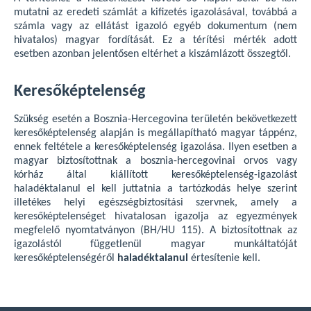
mutatni az eredeti számlát a kifizetés igazolásával, továbbá a
számla vagy az ellátást igazoló egyéb dokumentum (nem
hivatalos) magyar fordítását. Ez a térítési mérték adott
esetben azonban jelentősen eltérhet a kiszámlázott összegtől.
Keresőképtelenség
Szükség esetén a Bosznia-Hercegovina területén bekövetkezett
keresőképtelenség alapján is megállapítható magyar táppénz,
ennek feltétele a keresőképtelenség igazolása. Ilyen esetben a
magyar biztosítottnak a bosznia-hercegovinai orvos vagy
kórház által kiállított keresőképtelenség-igazolást
haladéktalanul el kell juttatnia a tartózkodás helye szerint
illetékes helyi egészségbiztosítási szervnek, amely a
keresőképtelenséget hivatalosan igazolja az egyezmények
megfelelő nyomtatványon (BH/HU 115). A biztosítottnak az
igazolástól függetlenül magyar munkáltatóját
keresőképtelenségéről
haladéktalanul
értesítenie kell.