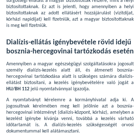
sürgősségi ellátást a magyar biztosítottak részére, mint a helyi
biztosítottaknak. Ez azt is jelenti, hogy amennyiben a helyi
biztosítottaknak az adott ellátásért hozzájárulást (vizitdíjat,
kórházi napidíjat) kell fizetniük, azt a magyar biztosítottaknak
is meg kell fizetniük.
Dialízis-ellátás igénybevétele rövid idejű
bosznia-hercegovinai tartózkodás esetén
Amennyiben a magyar egészségügyi szolgáltatásokra jogosult
személy dialízis-kezelés alatt áll, és átmeneti bosznia-
hercegovinai tartózkodása alatt is szükséges számára dialízis-
ellátást biztosítani, a kezelés igénybevételére való jogát a
HU/BH 112
jelű nyomtatvánnyal igazolja.
A nyomtatványt kérelemre a kormányhivatal adja ki. A
jogosultnak kérelmében meg kell jelölnie azt a bosznia-
hercegovinai intézményt (dialízis-központ, kórház), amelyben a
kezelést igénybe kívánja venni, továbbá a kezelés várható
időtartamát is. A dialízis-kezelés szükségességét orvosi
dokumentummal kell alátámasztani.