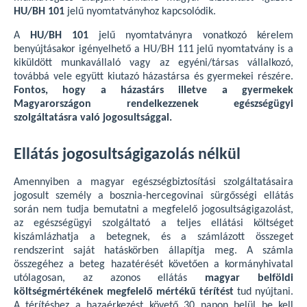
HU/BH 101
jelű nyomtatványhoz kapcsolódik.
A
HU/BH 101
jelű nyomtatványra vonatkozó kérelem
benyújtásakor igényelhető a HU/BH 111 jelű nyomtatvány is a
kiküldött munkavállaló vagy az egyéni/társas vállalkozó,
továbbá vele együtt kiutazó házastársa és gyermekei részére.
Fontos, hogy a házastárs illetve a gyermekek
Magyarországon rendelkezzenek egészségügyi
szolgáltatásra való jogosultsággal.
Ellátás jogosultságigazolás nélkül
Amennyiben a magyar egészségbiztosítási szolgáltatásaira
jogosult személy a bosznia-hercegovinai sürgősségi ellátás
során nem tudja bemutatni a megfelelő jogosultságigazolást,
az egészségügyi szolgáltató a teljes ellátási költséget
kiszámlázhatja a betegnek, és a számlázott összeget
rendszerint saját hatáskörben állapítja meg. A számla
összegéhez a beteg hazatérését követően a kormányhivatal
utólagosan, az azonos ellátás
magyar belföldi
költségmértékének megfelelő mértékű térítést
tud nyújtani.
A térítéshez a hazaérkezést követő 30 napon belül be kell