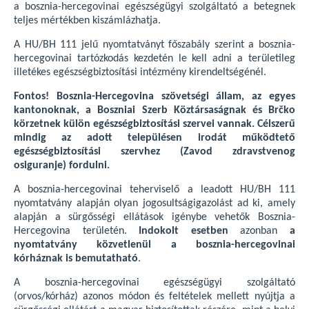
a bosznia-hercegovinai egészségügyi szolgáltató a betegnek
teljes mértékben kiszámlázhatja.
A HU/BH 111 jelű nyomtatványt főszabály szerint a bosznia-
hercegovinai tartózkodás kezdetén le kell adni a területileg
illetékes egészségbiztosítási intézmény kirendeltségénél.
Fontos! Bosznia-Hercegovina szövetségi állam, az egyes
kantonoknak, a Boszniai Szerb Köztársaságnak és Brčko
körzetnek külön egészségbiztosítási szervei vannak. Célszerű
mindig az adott településen irodát működtető
egészségbiztosítási szervhez (Zavod zdravstvenog
osiguranje) fordulni.
A bosznia-hercegovinai teherviselő a leadott HU/BH 111
nyomtatvány alapján olyan jogosultságigazolást ad ki, amely
alapján a sürgősségi ellátások igénybe vehetők Bosznia-
Hercegovina területén.
Indokolt esetben
azonban
a
nyomtatvány közvetlenül a bosznia-hercegovinai
kórháznak is bemutatható
.
A bosznia-hercegovinai egészségügyi szolgáltató
(orvos/kórház) azonos módon és feltételek mellett nyújtja a