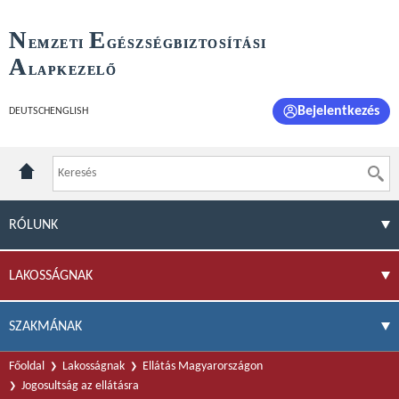
N
E
EMZETI
GÉSZSÉGBIZTOSÍTÁSI
A
LAPKEZELŐ
Bejelentkezés
DEUTSCH
ENGLISH
RÓLUNK
LAKOSSÁGNAK
SZAKMÁNAK
Főoldal
Lakosságnak
Ellátás Magyarországon
Jogosultság az ellátásra