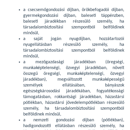
a csecsemőgondozási díjban, örökbefogadói díjban,
gyermekgondozási díjban, baleseti táppénzben,
baleseti járadékban részesülő személy, ha
társadalombiztosítási szempontból belföldinek
minősül,
a saját jogán nyugdíjban, hozzátartozói
nyugellátásban részesülő személy, ha
társadalombiztosítási szempontból belföldinek
minősül,
a mezőgazdasági járadékban (öregségi,
munkaképtelenségi, özvegyi járadékban, növelt
összegű öregségi, munkaképtelenségi, özvegyi
járadékban), megváltozott munkaképességű
személyek ellátásában, bányászok
egészségkárosodási járadékában, fogyatékossági
támogatásban, rokkantsági járadékban, házastársi
pótlékban, házastársi jövedelempótlékban részesülő
személy, ha társadalombiztosítási szempontból
belföldinek minősül,
a nemzeti gondozási díjban (pótlékban),
hadigondozotti ellátásban részesülő személy, ha