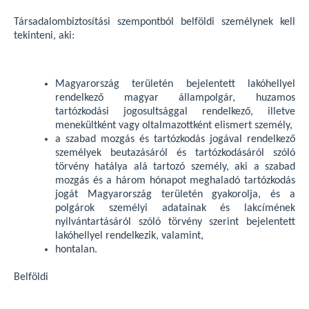
Társadalombiztosítási szempontból belföldi személynek kell
tekinteni, aki:
Magyarország területén bejelentett lakóhellyel
rendelkező magyar állampolgár, huzamos
tartózkodási jogosultsággal rendelkező, illetve
menekültként vagy oltalmazottként elismert személy,
a szabad mozgás és tartózkodás jogával rendelkező
személyek beutazásáról és tartózkodásáról szóló
törvény hatálya alá tartozó személy, aki a szabad
mozgás és a három hónapot meghaladó tartózkodás
jogát Magyarország területén gyakorolja, és a
polgárok személyi adatainak és lakcímének
nyilvántartásáról szóló törvény szerint bejelentett
lakóhellyel rendelkezik, valamint,
hontalan.
Belföldi