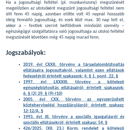
Ha a jogosultsági feltétel (pl. munkaviszony) megszűnését
megelőzően az utolsóként megszűnt jogosultsági feltétel nem
állt fenn 45 napig, azonban előtte volt 45 napnál hosszabb
ideig fennálló jogosultság, és ezek közt max. 30 nap telt el,
akkor a – fentiek szerint belföldinek minősülő személy –
egészségügyi szolgáltatásra való jogosultsága az utolsó feltétel
megszűnését követően még 45 napig marad fenn.
Jogszabályok:
2019. évi CXXII. törvény a társadalombiztosítás
ellátásaira jogosultakról, valamint ezen ellátások
fedezetéről
érintett szakaszok: 4. § 1. pont, 22. §
1997. évi LXXXIII. törvény a kötelező
egészségbiztosítás ellátásairól; érintett szakaszok:
6. § (2) 29. § (9)-(10)
2005. évi CXX. törvény az egyszerűsített
közteherviselési hozzájárulásról; érintett szakasz:
12-12/A. §
1993. évi III. törvény a szociális igazgatásról és
szociális ellátásokról; érintett szakasz: 54. §
426/2025. (XII. 23.) Korm. rendelet
a kötelező