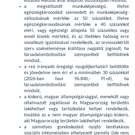
Kutatási Hálózat által alapított ösztöndíjban részesül,
a megváltozott munkaképességű, illetve
egészségkárosodást szenvedett és munkaképesség-
változásának mértéke az 50 százalékot, illetve
egészségkárosodásának mértéke a 40 százalékot
eléri, vagy egészségi állapota 50 százalékos vagy
ennél kisebb mértékű, és az illetékes hatóság erre
vonatkozó igazolásával rendelkezik, az orvosszakértői
szerv szakvéleménye kiállítása napjától jogosult, ha
társadalombiztosítási szempontból belföldinek
minősül,
a reá irányadó öregségi nyugdíjkorhatárt betöltötte
és jövedelme nem éri el a minimálbér 30 százalékát
(2026-ban havi 96.840,- Ft-ot), ha
társadalombiztosítási szempontból belföldinek
minősül,
a kiskorú, magyar állampolgársággal, menekült vagy
oltalmazott jogállással és Magyarország területén
lakóhellyel vagy tartózkodási hellyel rendelkezik,
továbbá az a nem magyar állampolgárságú kiskorú,
aki Magyarország területén lakóhellyel rendelkezik,
a személyes gondoskodást nyújtó bentlakásos
szociális intézményben elhelyezett személy (ide nem