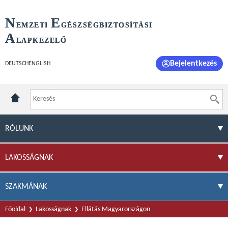
N
E
EMZETI
GÉSZSÉGBIZTOSÍTÁSI
A
LAPKEZELŐ
Bejelentkezés
DEUTSCH
ENGLISH
RÓLUNK
LAKOSSÁGNAK
SZAKMÁNAK
Főoldal
Lakosságnak
Ellátás Magyarországon