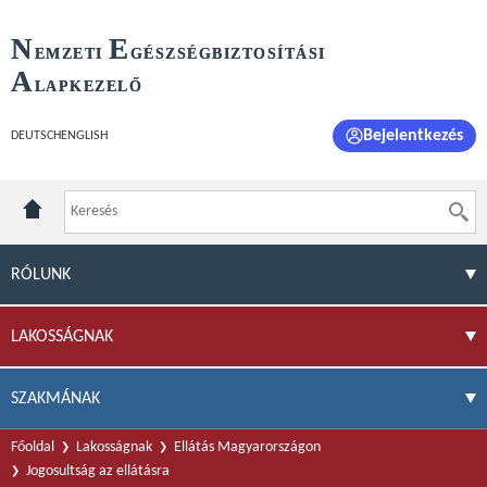
N
E
EMZETI
GÉSZSÉGBIZTOSÍTÁSI
A
LAPKEZELŐ
Bejelentkezés
DEUTSCH
ENGLISH
RÓLUNK
LAKOSSÁGNAK
SZAKMÁNAK
Főoldal
Lakosságnak
Ellátás Magyarországon
Jogosultság az ellátásra