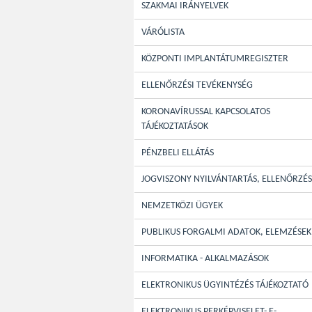
SZAKMAI IRÁNYELVEK
VÁRÓLISTA
KÖZPONTI IMPLANTÁTUMREGISZTER
ELLENŐRZÉSI TEVÉKENYSÉG
KORONAVÍRUSSAL KAPCSOLATOS
TÁJÉKOZTATÁSOK
PÉNZBELI ELLÁTÁS
JOGVISZONY NYILVÁNTARTÁS, ELLENŐRZÉS
NEMZETKÖZI ÜGYEK
PUBLIKUS FORGALMI ADATOK, ELEMZÉSEK
INFORMATIKA - ALKALMAZÁSOK
ELEKTRONIKUS ÜGYINTÉZÉS TÁJÉKOZTATÓ
ELEKTRONIKUS PERKÉPVISELET- E-