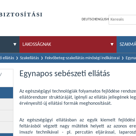
BIZTOSÍTÁSI
DEUTSCH
ENGLISH
LAKOSSÁGNAK
SZAKM
 ellátás
Szakellátás
Fekvőbeteg-szakellátás minőségi indikátorai
Egyna
Egynapos sebészeti ellátás
/
Az egészségügyi technológiák folyamatos fejlődése rendsze
ellátórendszer struktúráját, igényli az ellátás jellegének l
érvényesítő új ellátási formák meghonosítását.
Az egészségügyi ellátásban az egyik kiemelt fejlődés
feltárásból végzett nagy műtétek helyett az azonos er
invazív technikával - pl. percután eljárással, laparo