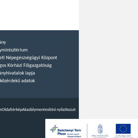
ány
yminisztérium
ti Népegészségügyi Központ
gos Kórházi Főigazgatóság
nyhivatalok lapja
közérdekű adatok
m
Oldaltérkép
Akadálymentesítési nyilatkozat