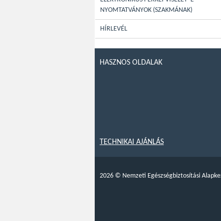
NYOMTATVÁNYOK (SZAKMÁNAK)
HÍRLEVÉL
HASZNOS OLDALAK
TECHNIKAI AJÁNLÁS
2026
©
Nemzeti Egészségbiztosítási Alapke