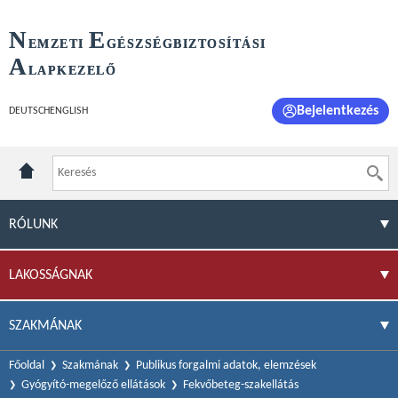
N
E
EMZETI
GÉSZSÉGBIZTOSÍTÁSI
A
LAPKEZELŐ
Bejelentkezés
DEUTSCH
ENGLISH
RÓLUNK
LAKOSSÁGNAK
SZAKMÁNAK
Főoldal
Szakmának
Publikus forgalmi adatok, elemzések
Gyógyító-megelőző ellátások
Fekvőbeteg-szakellátás