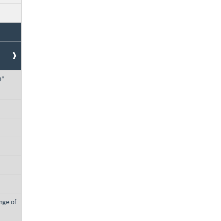
D”
nge of