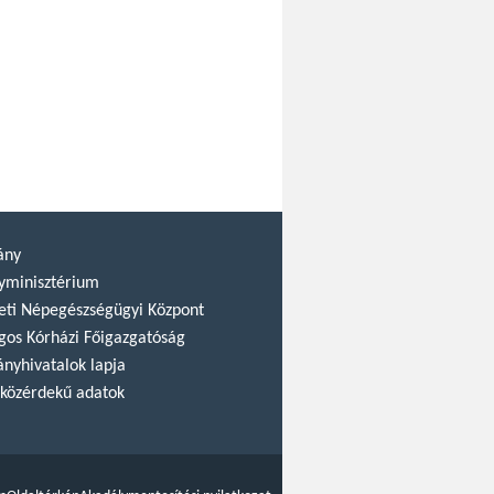
ány
yminisztérium
ti Népegészségügyi Központ
gos Kórházi Főigazgatóság
nyhivatalok lapja
közérdekű adatok