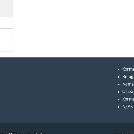
Korm
Belüg
Nemze
Orszá
Kormá
NEAK 