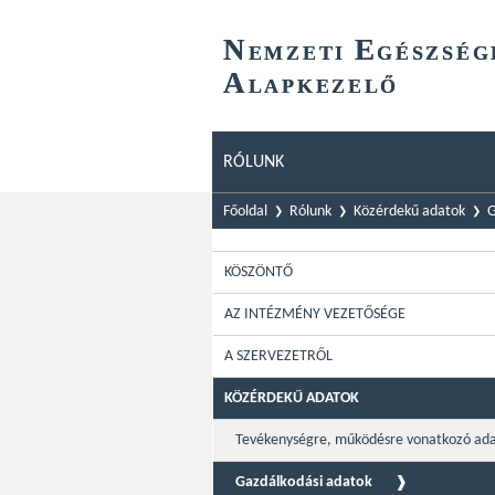
N
E
EMZETI
GÉSZSÉG
A
LAPKEZELŐ
RÓLUNK
Főoldal
Rólunk
Közérdekű adatok
G
KÖSZÖNTŐ
AZ INTÉZMÉNY VEZETŐSÉGE
A SZERVEZETRŐL
KÖZÉRDEKŰ ADATOK
Tevékenységre, működésre vonatkozó ad
Gazdálkodási adatok