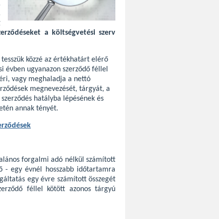
,
,
g
erződéseket a költségvetési szerv
tesszük közzé az értékhatárt elérő
i évben ugyanazon szerződő féllel
léri, vagy meghaladja a nettó
zerződések megnevezését, tárgyát, a
a szerződés hatályba lépésének és
etén annak tényét.
zerződések
talános forgalmi adó nélkül számított
érő - egy évnél hosszabb időtartamra
lgáltatás egy évre számított összegét
erződő féllel kötött azonos tárgyú