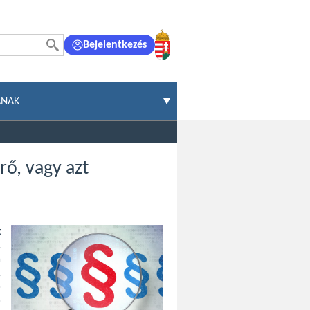
Bejelentkezés
ÁNAK
rő, vagy azt
z
.
a
,
ő
ő