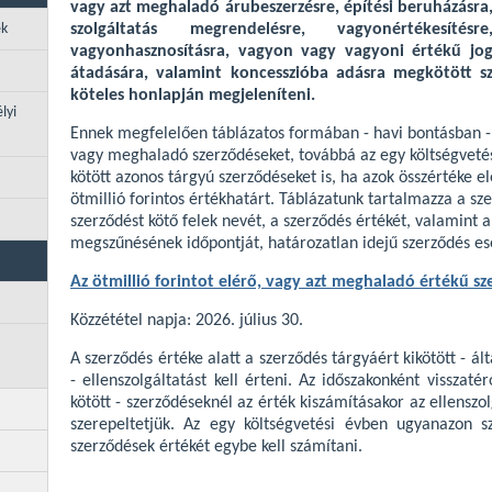
vagy azt meghaladó árubeszerzésre, építési beruházásra
ek
szolgáltatás megrendelésre, vagyonértékesítésre
vagyonhasznosításra, vagyon vagy vagyoni értékű jo
átadására, valamint koncesszióba adásra megkötött sz
köteles honlapján megjeleníteni.
lyi
Ennek megfelelően táblázatos formában - havi bontásban - 
vagy meghaladó szerződéseket, továbbá az egy költségvetés
kötött azonos tárgyú szerződéseket is, ha azok összértéke e
ötmillió forintos értékhatárt. Táblázatunk tartalmazza a s
szerződést kötő felek nevét, a szerződés értékét, valamint 
megszűnésének időpontját, határozatlan idejű szerződés es
Az ötmillió forintot elérő, vagy azt meghaladó értékű s
Közzététel napja: 2026. július 30.
A szerződés értéke alatt a szerződés tárgyáért kikötött - ál
- ellenszolgáltatást kell érteni. Az időszakonként visszat
kötött - szerződéseknél az érték kiszámításakor az ellenszo
szerepeltetjük. Az egy költségvetési évben ugyanazon sz
szerződések értékét egybe kell számítani.