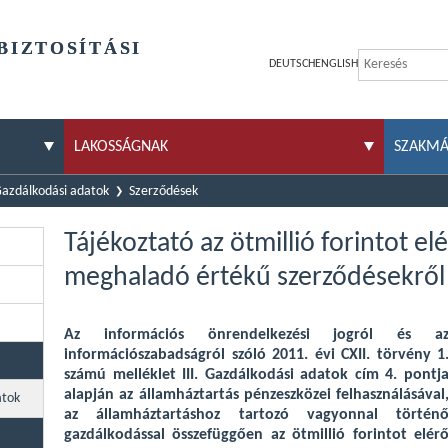
BIZTOSÍTÁSI
DEUTSCH
ENGLISH
LAKOSSÁGNAK
SZAKM
azdálkodási adatok
Szerződések
Tájékoztató az ötmillió forintot elé
meghaladó értékű szerződésekről
Az információs önrendelkezési jogról és a
információszabadságról szóló 2011. évi CXII. törvény 1
számú melléklet III. Gazdálkodási adatok cím 4. pontj
alapján az államháztartás pénzeszközei felhasználásával
atok
az államháztartáshoz tartozó vagyonnal történ
gazdálkodással összefüggően az ötmillió forintot elér