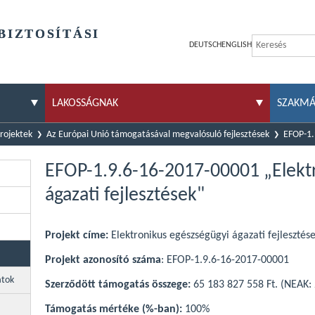
BIZTOSÍTÁSI
DEUTSCH
ENGLISH
LAKOSSÁGNAK
SZAKM
rojektek
Az Európai Unió támogatásával megvalósuló fejlesztések
EFOP-1.
EFOP-1.9.6-16-2017-00001 „Elekt
ágazati fejlesztések"
Projekt címe:
Elektronikus egészségügyi ágazati fejlesztés
Projekt azonosító száma
: EFOP-1.9.6-16-2017-00001
atok
Szerződött támogatás összege:
65 183 827 558 Ft. (NEAK: 
Támogatás mértéke (%-ban):
100%