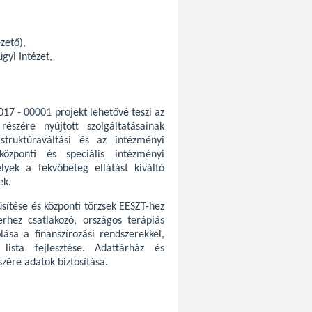
zető),
gyi Intézet,
17 - 00001 projekt lehetővé teszi az
szére nyújtott szolgáltatásainak
truktúraváltási és az intézményi
központi és speciális intézményi
lyek a fekvőbeteg ellátást kiváltó
ek.
űsítése és központi törzsek EESZT-hez
zerhez csatlakozó, országos terápiás
lása a finanszírozási rendszerekkel,
 lista fejlesztése. Adattárház és
zére adatok biztosítása.