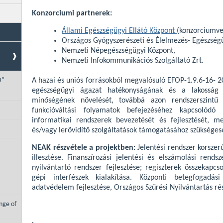
Konzorciumi partnerek:
Állami Egészségügyi Ellátó Központ
(konzorciumve
Országos Gyógyszerészeti és Élelmezés- Egészségü
Nemzeti Népegészségügyi Központ,
Nemzeti Infokommunikációs Szolgáltató Zrt.
D”
A hazai és uniós forrásokból megvalósuló EFOP-1.9.6-16- 20
egészségügyi ágazat hatékonyságának és a lakosság ré
minőségének növelését, továbbá azon rendszerszintű s
funkcióváltási folyamatok befejezéséhez kapcsolódó 
informatikai rendszerek bevezetését és fejlesztését, me
és/vagy lerövidítő szolgáltatások támogatásához szükséges
NEAK részvétele a projektben:
Jelentési rendszer korszer
illesztése. Finanszírozási jelentési és elszámolási rends
nyilvántartó rendszer fejlesztése; regiszterek összekapcso
gépi interfészek kialakítása. Központi betegfogadási
adatvédelem fejlesztése, Országos Szűrési Nyilvántartás rés
nge of
·