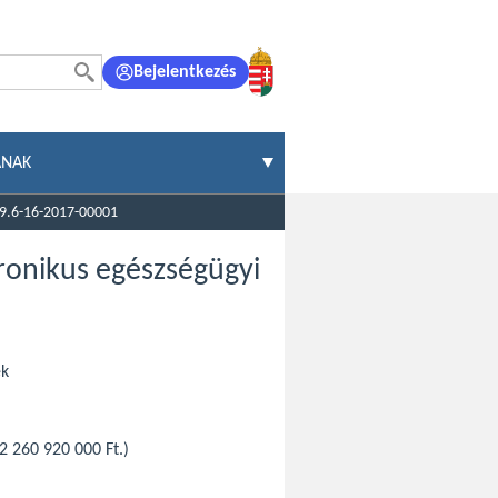
Bejelentkezés
ÁNAK
9.6-16-2017-00001
ronikus egészségügyi
ek
2 260 920 000 Ft.)