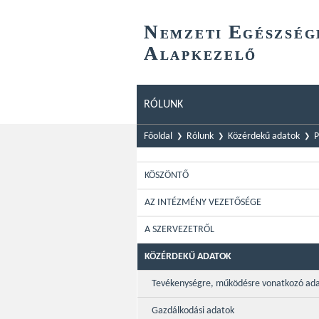
N
E
EMZETI
GÉSZSÉG
A
LAPKEZELŐ
RÓLUNK
Főoldal
Rólunk
Közérdekű adatok
P
KÖSZÖNTŐ
AZ INTÉZMÉNY VEZETŐSÉGE
A SZERVEZETRŐL
KÖZÉRDEKŰ ADATOK
Tevékenységre, működésre vonatkozó ad
Gazdálkodási adatok