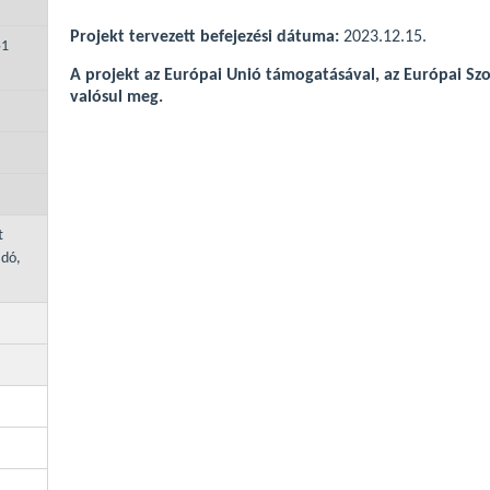
Projekt tervezett befejezési dátuma:
2023.12.15.
51
A projekt az Európai Unió támogatásával, az Európai Szoc
valósul meg.
t
adó,