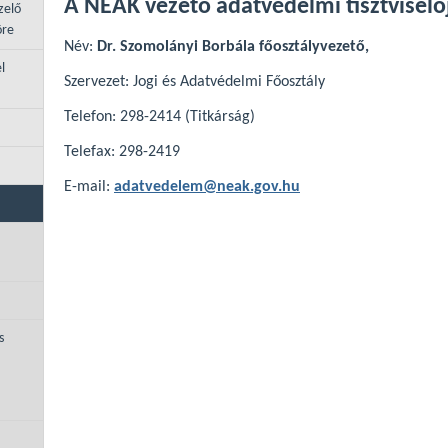
A NEAK vezető adatvédelmi tisztviselő
zelő
öre
Név:
Dr. Szomolányi Borbála főosztályvezető,
l
Szervezet: Jogi és Adatvédelmi Főosztály
Telefon: 298-2414 (Titkárság)
Telefax: 298-2419
E-mail:
adatvedelem@neak.gov.hu
s