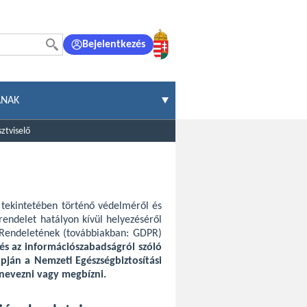
Bejelentkezés
ÁNAK
ztviselő
intetében történő védelméről és
delet hatályon kívül helyezéséről
9 Rendeletének (továbbiakban: GDPR)
 és az információszabadságról szóló
lapján a Nemzeti Egészségbiztosítási
inevezni vagy megbízni.