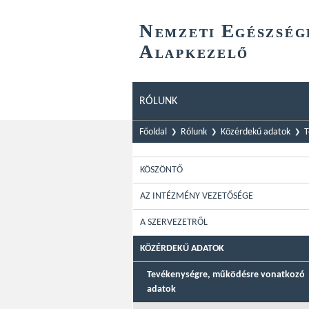
N
E
EMZETI
GÉSZSÉG
A
LAPKEZELŐ
RÓLUNK
Főoldal
Rólunk
Közérdekű adatok
T
KÖSZÖNTŐ
AZ INTÉZMÉNY VEZETŐSÉGE
A SZERVEZETRŐL
KÖZÉRDEKŰ ADATOK
Tevékenységre, működésre vonatkozó
adatok