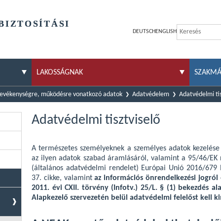
BIZTOSÍTÁSI
DEUTSCH
ENGLISH
LAKOSSÁGNAK
SZAKM
evékenységre, működésre vonatkozó adatok
Adatvédelem
Adatvédelmi tis
Adatvédelmi tisztviselő
A természetes személyeknek a személyes adatok kezelése tek
az ilyen adatok szabad áramlásáról, valamint a 95/46/EK ren
(általános adatvédelmi rendelet) Európai Unió 2016/67
37. cikke, valamint
az információs önrendelkezési jogról
2011. évi CXII. törvény (Infotv.) 25/L. § (1) bekezdés a
Alapkezelő szervezetén belül adatvédelmi felelőst kell k