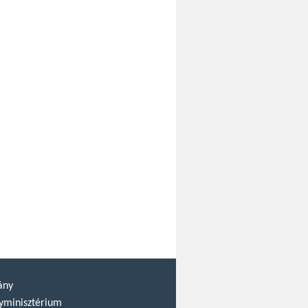
ány
yminisztérium