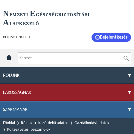
N
E
EMZETI
GÉSZSÉGBIZTOSÍTÁSI
A
LAPKEZELŐ
Bejelentkezés
DEUTSCH
ENGLISH
RÓLUNK
LAKOSSÁGNAK
SZAKMÁNAK
Főoldal
Rólunk
Közérdekű adatok
Gazdálkodási adatok
Költségvetés, beszámolók