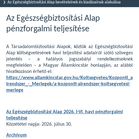
Az Egészségbiztosítási Alap bevételeinek és kiadásainak alakulása
Az Egészségbiztosítási Alap
pénzforgalmi teljesítése
A Társadalombiztosítási Alapok, köztük az Egészségbiztosítási
Alap költségvetésének havi teljesítési adatairól szóló szöveges
jelentés – a hatályos jogszabályi rendelkezéseknek
megfelelően – a Magyar Államkincstár honlapján, az alábbi
hivatkozáson érhető el:
https://www.allamkincstar.gov.hu/Koltsegvetes/Kozponti_a
lrendszer_-_Merlegek/a-kozponti-alrendszer-koltsegvetesi-
merlege
Az Egészségbiztosítási Alap 2026. I-VI. havi pénzforgalmi
teljesítése
Közzététel napja: 2026. július 30.
Archívum