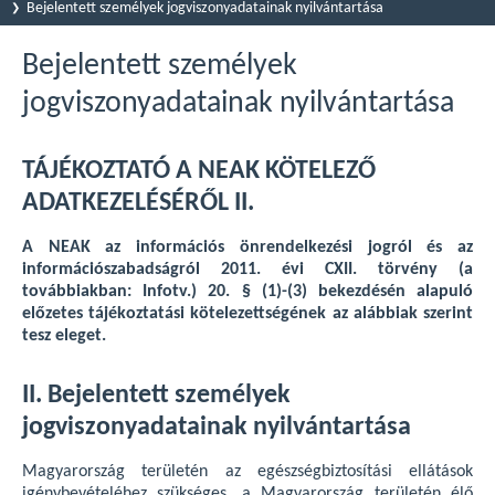
Bejelentett személyek jogviszonyadatainak nyilvántartása
Bejelentett személyek
jogviszonyadatainak nyilvántartása
TÁJÉKOZTATÓ A NEAK KÖTELEZŐ
ADATKEZELÉSÉRŐL II.
A NEAK az információs önrendelkezési jogról és az
információszabadságról 2011. évi CXII. törvény (a
továbbiakban: Infotv.) 20. § (1)-(3) bekezdésén alapuló
előzetes tájékoztatási kötelezettségének az alábbiak szerint
tesz eleget.
II. Bejelentett személyek
jogviszonyadatainak nyilvántartása
Magyarország területén az egészségbiztosítási ellátások
igénybevételéhez szükséges, a Magyarország területén élő