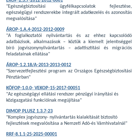
EKOP-2.3.7-2012-2012-0001
"Egészségbiztosítási ügyfélkapcsolatok fejlesztése,
egészségügyi rendszerekbe integrált adatkezelés és azonosítás
megvalósítása"
ÁROP-1.A.4-2012-2012-0009
"A foglalkoztatói nyilvántartás és az ehhez kapcsolódó
adatbázisok, alkalmazások – köztük a kiemelt jelentıséggel
bíró jogviszonynyilvántartás – adattisztítási és migrációs
feladatainak ellátása"
ÁROP-1.2.18/A-2013-2013-0012
"Szervezetfejlesztési program az Országos Egészségbiztosítási
Pénztárban"
KÖFOP-1.0.0- VEKOP-15-2017-00051
"Az egészségügyi ellátási rendszer pénzügyi irányítási és
közigazgatási funkcióinak megújítása"
DIMOP PLUSZ 1.3.7-23
"Komplex jogviszony- nyilvántartás kialakítását biztosító
fejlesztések megvalósítása a Nemzeti Adó-és Vámhivatalnál"
RRF-8.1.1-25-2025-00001