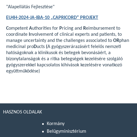
"Alapellátás Fejlesztése"
EU4H-2024-JA-IBA-10 „CAPRICORD” PROJEKT
C
ompetent
A
uthorities for
P
ricing and
R
eimbursement to
coordinate
I
nvolvement of clinical experts and patients, to
manage uncertainty and the challenges associated to
OR
phan
medicinal pro
D
ucts
(
A gyógyszerárazásért felelős nemzeti
hatóságoknak a klinikusok és betegek bevonásáért, a
bizonytalanságok és a ritka betegségek kezelésére szolgáló
gyógyszerekkel kapcsolatos kihívások kezelésére vonatkozó
együttműködése)
HASZNOS OLDALAK
Kormány
Belügyminisztérium