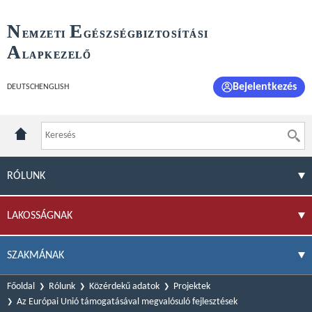
N
E
EMZETI
GÉSZSÉGBIZTOSÍTÁSI
A
LAPKEZELŐ
Bejelentkezés
DEUTSCH
ENGLISH
RÓLUNK
LAKOSSÁGNAK
SZAKMÁNAK
Főoldal
Rólunk
Közérdekű adatok
Projektek
Az Európai Unió támogatásával megvalósuló fejlesztések