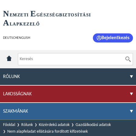
N
E
EMZETI
GÉSZSÉGBIZTOSÍTÁSI
A
LAPKEZELŐ
Bejelentkezés
DEUTSCH
ENGLISH
RÓLUNK
LAKOSSÁGNAK
SZAKMÁNAK
Főoldal
Rólunk
Közérdekű adatok
Gazdálkodási adatok
Nem alapfeladat ellátására fordított kifizetések