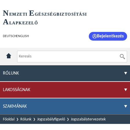
N
E
EMZETI
GÉSZSÉGBIZTOSÍTÁSI
A
LAPKEZELŐ
Bejelentkezés
DEUTSCH
ENGLISH
RÓLUNK
LAKOSSÁGNAK
SZAKMÁNAK
Főoldal
Rólunk
Jogszabályfigyelő
Jogszabálytervezetek