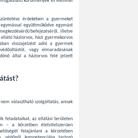
lfogadható körülmények és életvitel
szüntetése érdekében a gyermeket
nő egymással együttműködve egymást
megkezdéséről/befejezéséről, illetve
 ellátó háziorvos, házi gyermekorvos
ásban visszajelzést adni a gyermek
védőoltástól, vagy elmaradásának
édőnő által a háziorvos felé jelzett
átást?
 nem választható szolgáltatás, annak
ik feladataikat, az ellátási területen
tén – a körzetben életvitelszerűen
etőségét felajánlani a körzetében
ó, védőnői kompetenciába tartozó