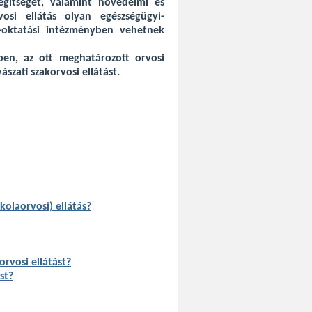
ítséget, valamint nővédelmi és
vosi ellátás olyan egészségügyi-
i-oktatási intézményben vehetnek
ben, az ott meghatározott orvosi
szati szakorvosi ellátást.
skolaorvosi) ellátás?
rvosi ellátást?
st?