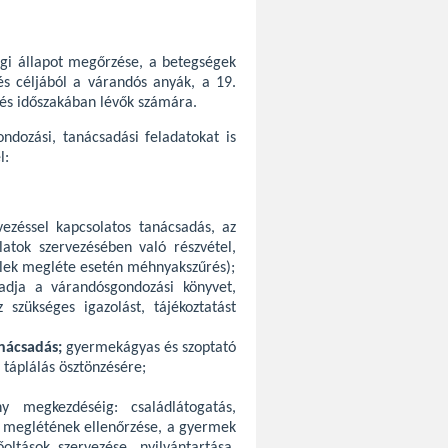
égi állapot megőrzése, a betegségek
és céljából a várandós anyák, a 19.
zés időszakában lévők számára.
ondozási, tanácsadási feladatokat is
l:
vezéssel kapcsolatos tanácsadás, az
latok szervezésében való részvétel,
ételek megléte esetén méhnyakszűrés);
kiadja a várandósgondozási könyvet,
szükséges igazolást, tájékoztatást
anácsadás;
gyermekágyas és szoptató
 táplálás ösztönzésére;
y megkezdéséig: családlátogatás,
k meglétének ellenőrzése, a gyermek