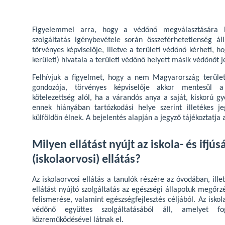
Figyelemmel arra, hogy a védőnő megválasztására 
szolgáltatás igénybevétele során összeférhetetlenség 
törvényes képviselője, illetve a területi védőnő kérheti, h
kerületi) hivatala a területi védőnő helyett másik védőnőt je
Felhívjuk a figyelmet, hogy a nem Magyarország terüle
gondozója, törvényes képviselője akkor mentesül 
kötelezettség alól, ha a várandós anya a saját, kiskorú 
ennek hiányában tartózkodási helye szerint illetékes je
külföldön élnek. A bejelentés alapján a jegyző tájékoztatja 
Milyen ellátást nyújt az iskola- és ifjú
(iskolaorvosi) ellátás?
Az iskolaorvosi ellátás a tanulók részére az óvodában, ill
ellátást nyújtó szolgáltatás az egészségi állapotuk megőr
felismerése, valamint egészségfejlesztés céljából. Az iskol
védőnő együttes szolgáltatásából áll, amelyet fo
közreműködésével látnak el.