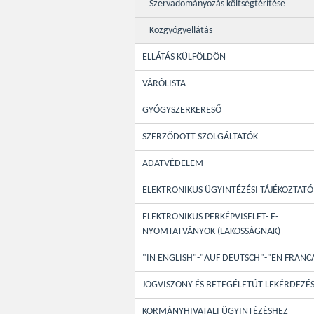
Szervadományozás költségtérítése
Közgyógyellátás
ELLÁTÁS KÜLFÖLDÖN
VÁRÓLISTA
GYÓGYSZERKERESŐ
SZERZŐDÖTT SZOLGÁLTATÓK
ADATVÉDELEM
ELEKTRONIKUS ÜGYINTÉZÉSI TÁJÉKOZTATÓ
ELEKTRONIKUS PERKÉPVISELET- E-
NYOMTATVÁNYOK (LAKOSSÁGNAK)
"IN ENGLISH"-"AUF DEUTSCH"-"EN FRANC
JOGVISZONY ÉS BETEGÉLETÚT LEKÉRDEZÉ
KORMÁNYHIVATALI ÜGYINTÉZÉSHEZ