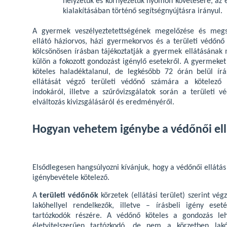
helyzetük és környezetük nyomon követésére, az e
kialakításában történő segítségnyújtásra irányul.
A gyermek veszélyeztetettségének megelőzése és meg
ellátó háziorvos, házi gyermekorvos és a területi védő
kölcsönösen írásban tájékoztatják a gyermek ellátásának 
külön a fokozott gondozást igénylő esetekről. A gyermeket
köteles haladéktalanul, de legkésőbb 72 órán belül ír
ellátását végző területi védőnő számára a kötelező 
indokáról, illetve a szűrővizsgálatok során a területi v
elváltozás kivizsgálásáról és eredményéről.
Hogyan vehetem igénybe a védőnői ell
Elsődlegesen hangsúlyozni kívánjuk, hogy a védőnői ellátás
igénybevétele kötelező.
A
területi védőnők
körzetek (ellátási terület) szerint végz
lakóhellyel rendelkezők, illetve – írásbeli igény ese
tartózkodók részére. A védőnő köteles a gondozás leh
életvitelszerűen tartózkodó, de nem a körzetben lak