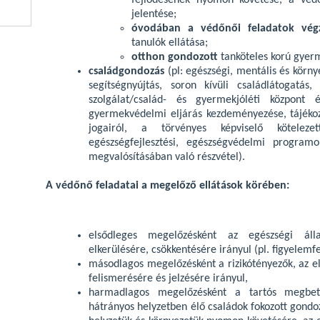
fejlődésének nyomon követése, a védőo
jelentése;
óvodában a védőnői feladatok vég
tanulók ellátása;
otthon gondozott
tanköteles korú gyer
családgondozás
(pl: egészségi, mentális és körny
segítségnyújtás, soron kívüli családlátogatás
szolgálat/család- és gyermekjóléti központ 
gyermekvédelmi eljárás kezdeményezése, tájéko
jogairól, a törvényes képviselő kötelezet
egészségfejlesztési, egészségvédelmi program
megvalósításában való részvétel).
A védőnő feladatai a megelőző ellátások körében:
elsődleges megelőzésként az egészségi álla
elkerülésére, csökkentésére irányul (pl. figyelemfe
másodlagos megelőzésként a rizikótényezők, az e
felismerésére és jelzésére irányul,
harmadlagos megelőzésként a tartós megbete
hátrányos helyzetben élő családok fokozott gondoz