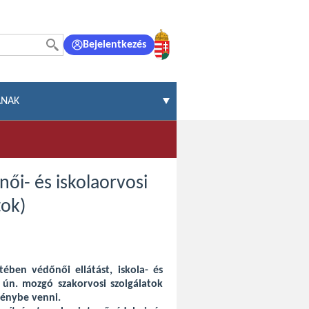
Bejelentkezés
ÁNAK
női- és iskolaorvosi
tok)
tében védőnői ellátást, iskola- és
az ún. mozgó szakorvosi szolgálatok
igénybe venni.