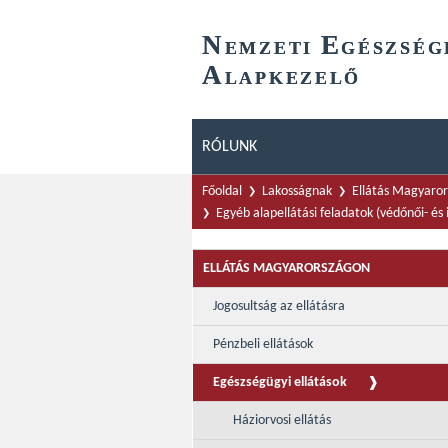
N
E
EMZETI
GÉSZSÉG
A
LAPKEZELŐ
RÓLUNK
Főoldal
Lakosságnak
Ellátás Magyaro
Egyéb alapellátási feladatok (védőnői- és 
ELLÁTÁS MAGYARORSZÁGON
Jogosultság az ellátásra
Pénzbeli ellátások
Egészségügyi ellátások
Háziorvosi ellátás