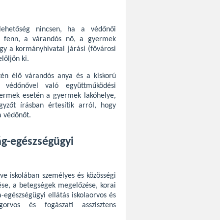
lehetőség nincsen, ha a védőnői
áll fenn, a várandós nő, a gyermek
ogy a kormányhivatal járási (fővárosi
löljön ki.
tén élő várandós anya és a kiskorú
a védőnővel való együttműködési
gyermek esetén a gyermek lakóhelye,
gyzőt írásban értesítik arról, hogy
a védőnőt.
ság-egészségügyi
etve iskolában személyes és közösségi
zése, a betegségek megelőzése, korai
a-egészségügyi ellátás iskolaorvos és
gorvos és fogászati asszisztens