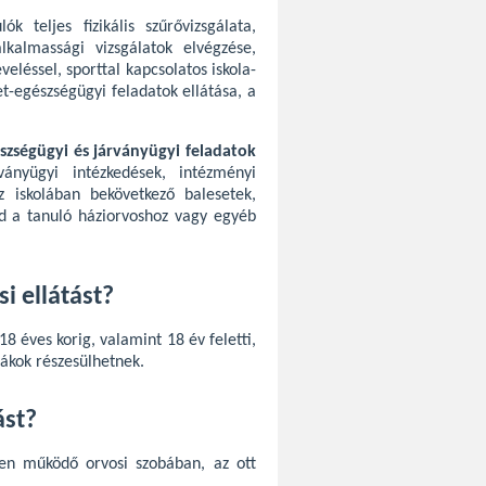
k teljes fizikális szűrővizsgálata,
lkalmassági vizsgálatok elvégzése,
eléssel, sporttal kapcsolatos iskola-
t-egészségügyi feladatok ellátása, a
szségügyi és járványügyi feladatok
ványügyi intézkedések, intézményi
 iskolában bekövetkező balesetek,
d a tanuló háziorvoshoz vagy egyéb
i ellátást?
8 éves korig, valamint 18 év feletti,
iákok részesülhetnek.
ást?
kben működő orvosi szobában, az ott