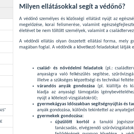
Milyen ellátásokkal segít a védőnő?
A védőnő személyes és közösségi ellátást nyújt az egészs
megelőzése, korai felismerése, valamint egészségfejleszt
életévet be nem töltött személyek, valamint a családterve
A védőnői ellátás olyan összetett ellátási forma, mely g
magában foglal. A védőnők a következő feladatokat látják e
család- és nővédelmi feladatok
(pl.: családter
anyaságra való felkészülés segítése, szűrővizsgá
illetve a szükséges képzettségi és technikai felt
várandós anyák gondozása
(pl. kiállítja és 
kiadja az anyasági támogatás igénybevételéhez 
nyújt a kötelező vizsgálatokról);
gyermekágyas időszakban segítségnyújtás és t
anyák gondozása, különös tekintettel az anyatejjel
AIS"
gyermekek gondozása:
SE
újszülött kortól
a tanulói jogviszon
tanácsadás, elvégzendő szűrővizsgálato