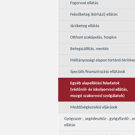
Fogorvosi ellátás
Fekvőbeteg (kórházi) ellátás
Járóbeteg ellátás
Otthoni szakápolás, hospice
Betegszállítás, mentés
Méltányossági alapon történő térítés
Speciális finanszírozású ellátások
Egyéb alapellátási feladatok
(védőnői- és iskolaorvosi ellátás,
mozgó szakorvosi szolgálatok)
Meddőségkezelési eljárások
Gyógyszer-, segédeszköz-, gyógyfürdő-, a
ellátás