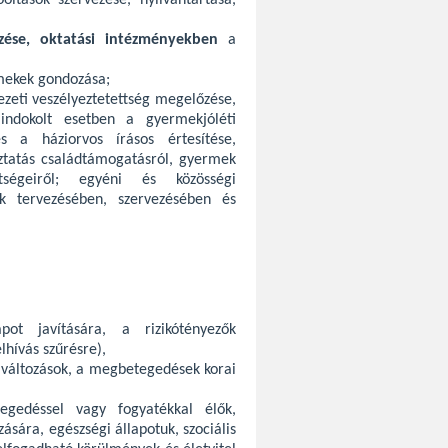
ltások szervezése, nyilvántartása,
zése, oktatási intézményekben
a
mekek gondozása;
ezeti veszélyeztetettség megelőzése,
, indokolt esetben a gyermekjóléti
és a háziorvos írásos értesítése,
ztatás családtámogatásról, gyermek
tségeiről; egyéni és közösségi
ok tervezésében, szervezésében és
pot javítására, a rizikótényezők
lhívás szűrésre),
lváltozások, a megbetegedések korai
gedéssel vagy fogyatékkal élők,
ására, egészségi állapotuk, szociális