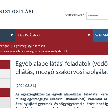
BIZTOSÍTÁSI
DEUTSCH
ENGLISH
LAKOSSÁGNAK
SZAKM
rszágon
Egészségügyi ellátások
iskolaorvosi ellátás, mozgó szakorvosi szolgálatok)
Egyéb alapellátási feladatok (védő
ellátás, mozgó szakorvosi szolgála
(2024.03.21.)
Az egészségbiztosítás egyéb alapellátási feladatai kere
ifjúság-egészségügyi ellátást (iskolaorvosi), valamint 
által nyújtott gyermek- és nőgyógyászati ellátást lehet 