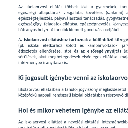
Az iskolaorvosi ellátás többek közt a gyermekek, tanuló
egészségi állapotának vizsgálata, követése, (szakmai) a
egészségfejlesztés, pályaválasztási tanácsadás, gyógytestnev
egészségügyi feladatok ellátása, egészségnevelés, környeze
hátrányos helyzetű tanulók kiemelt gondozása céljából.
Az
iskolaorvosi ellátáshoz tartoznak a különböző közegé
(pl. iskolai életkorhoz kötött és kampányoltások, jár
étkeztetés ellenőrzése, stb)
és az elsősegélynyújtás
(az
sérülések, akut megbetegedések elsődleges ellátása, maj
intézménybe irányítása) is.
Ki jogosult igénybe venni az iskolaorvos
Iskolaorvosi ellátásban a tanulói jogviszony megkezdésétől 1
középfokú nappali rendszerű iskolai oktatásban résztvevő d
Hol és mikor vehetem igénybe az ellát
Az iskolaorvosi ellátást a nevelési-oktatási intézménye