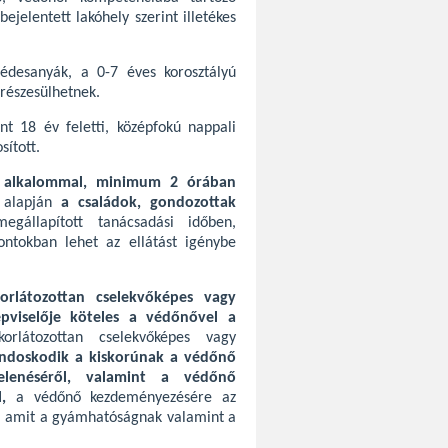
jelentett lakóhely szerint illetékes
édesanyák, a 0-7 éves korosztályú
részesülhetnek.
nt 18 év feletti, középfokú nappali
sított.
1 alkalommal, minimum 2 órában
s alapján
a családok, gondozottak
gállapított tanácsadási időben,
ntokban lehet az ellátást igénybe
orlátozottan cselekvőképes vagy
pviselője köteles a védőnővel a
rlátozottan cselekvőképes vagy
ondoskodik a kiskorúnak a védőnő
jelenéséről, valamint a védőnő
ől,
a védőnő kezdeményezésére az
ik, amit a gyámhatóságnak valamint a