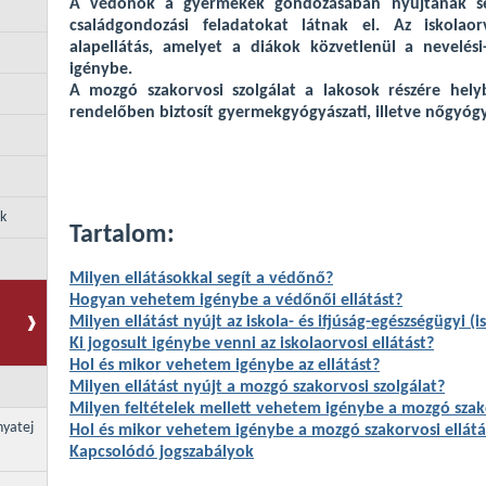
A védőnők a gyermekek gondozásában nyújtanak seg
családgondozási feladatokat látnak el. Az iskolaor
alapellátás, amelyet a diákok közvetlenül a nevelés
igénybe.
A mozgó szakorvosi szolgálat a lakosok részére hely
rendelőben biztosít gyermekgyógyászati, illetve nőgyógyá
ek
Tartalom:
Milyen ellátásokkal segít a védőnő?
Hogyan vehetem igénybe a védőnői ellátást?
Milyen ellátást nyújt az iskola- és ifjúság-egészségügyi (i
Ki jogosult igénybe venni az iskolaorvosi ellátást?
Hol és mikor vehetem igénybe az ellátást?
Milyen ellátást nyújt a mozgó szakorvosi szolgálat?
Milyen feltételek mellett vehetem igénybe a mozgó szako
nyatej
Hol és mikor vehetem igénybe a mozgó szakorvosi ellátá
Kapcsolódó jogszabályok