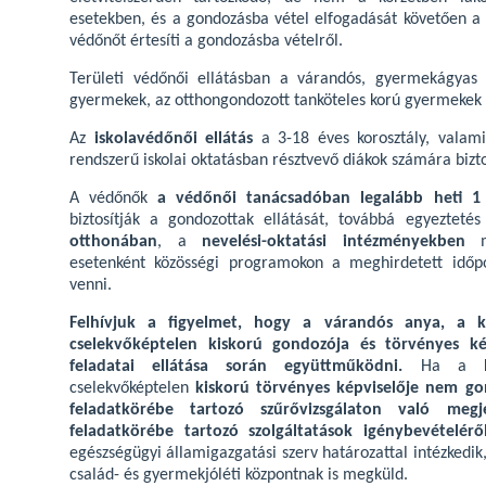
esetekben, és a gondozásba vétel elfogadását követően a be
védőnőt értesíti a gondozásba vételről.
Területi védőnői ellátásban a várandós, gyermekágyas 
gyermekek, az otthongondozott tanköteles korú gyermekek 
Az
iskolavédőnői ellátás
a 3-18 éves korosztály, valami
rendszerű iskolai oktatásban résztvevő diákok számára bizto
A védőnők
a védőnői tanácsadóban legalább heti 
biztosítják a gondozottak ellátását, továbbá egyezteté
otthonában
, a
nevelési-oktatási intézményekben
me
esetenként közösségi programokon a meghirdetett időpo
venni.
Felhívjuk a figyelmet, hogy a várandós anya, a k
cselekvőképtelen kiskorú gondozója és törvényes ké
feladatai ellátása során együttműködni.
Ha a ko
cselekvőképtelen
kiskorú törvényes képviselője nem g
feladatkörébe tartozó szűrővizsgálaton való meg
feladatkörébe tartozó szolgáltatások igénybevételér
egészségügyi államigazgatási szerv határozattal intézked
család- és gyermekjóléti központnak is megküld.