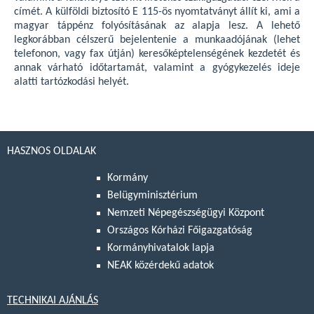
címét. A külföldi biztosító E 115-ös nyomtatványt állít ki, ami a
magyar táppénz folyósításának az alapja lesz. A lehető
legkorábban célszerű bejelentenie a munkaadójának (lehet
telefonon, vagy fax útján) keresőképtelenségének kezdetét és
annak várható időtartamát, valamint a gyógykezelés ideje
alatti tartózkodási helyét.
HASZNOS OLDALAK
Kormány
Belügyminisztérium
Nemzeti Népegészségügyi Központ
Országos Kórházi Főigazgatóság
Kormányhivatalok lapja
NEAK közérdekű adatok
TECHNIKAI AJÁNLÁS