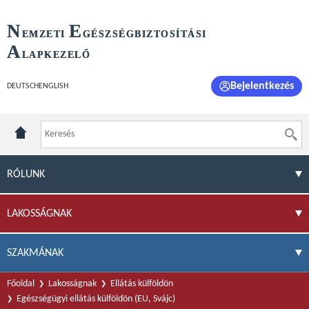
N
E
EMZETI
GÉSZSÉGBIZTOSÍTÁSI
A
LAPKEZELŐ
Bejelentkezés
DEUTSCH
ENGLISH
RÓLUNK
LAKOSSÁGNAK
SZAKMÁNAK
Főoldal
Lakosságnak
Ellátás külföldön
Egészségügyi ellátás külföldön (EU, Svájc)