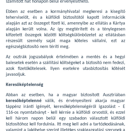
számított hat hónapon belül érvényesíthető.
Ebben az esetben a kormányhivatal megkeresi a kisegítő
teherviselőt, és a külföldi biztosítótól kapott információk
alapján azt az összeget fizeti ki, amennyibe az ellátás a Kártya
alapján került volna. Az így megtérített és a ténylegesen
kifizetett összegek közötti költségkülönbözetet az ellátásban
részesült személy saját maga köteles vállalni, ezt az
egészségbiztosító nem téríti meg.
Az osztrák jogszabályok értelmében a mentés és a hegyi
balesetek esetén a szállítási költségeket a biztosító nem fedezi,
azok fizetőkötelesek. Ilyen esetekre utasbiztosítás kötését
javasoljuk.
Keresőképtelenség
Abban az esetben, ha a magyar biztosított Ausztriában
keresőképtelenné
válik, és érvényesíteni akarja magyar
táppénz iránti igényét, keresőképtelenségéről igazolást – E
116-os nyomtatványt - kell kérnie a külföldi orvostól, és ezzel
kell három napon belül egy szabadon választott külföldi
biztosítóhoz kell fordulnia. Itt meg kell adni a tartózkodásának,
valamint a lakóhelye szerint illetékes szakigazgatási szervnek a