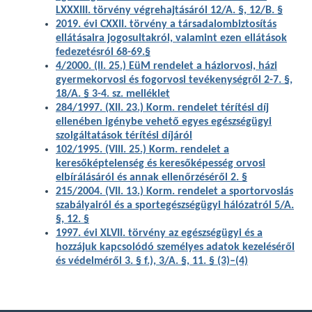
LXXXIII. törvény végrehajtásáról 12/A. §, 12/B. §
2019. évi CXXII. törvény a társadalombiztosítás
ellátásaira jogosultakról, valamint ezen ellátások
fedezetésról 68-69.§
4/2000. (II. 25.) EüM rendelet a háziorvosi, házi
gyermekorvosi és fogorvosi tevékenységről 2-7. §,
18/A. § 3-4. sz. melléklet
284/1997. (XII. 23.) Korm. rendelet térítési díj
ellenében igénybe vehető egyes egészségügyi
szolgáltatások térítési díjáról
102/1995. (VIII. 25.) Korm. rendelet a
keresőképtelenség és keresőképesség orvosi
elbírálásáról és annak ellenőrzéséről 2. §
215/2004. (VII. 13.) Korm. rendelet a sportorvoslás
szabályairól és a sportegészségügyi hálózatról 5/A.
§, 12. §
1997. évi XLVII. törvény az egészségügyi és a
hozzájuk kapcsolódó személyes adatok kezeléséről
és védelméről 3. § f.), 3/A. §, 11. § (3)–(4)