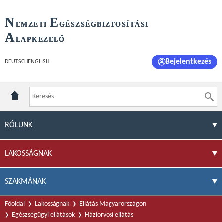
N
E
EMZETI
GÉSZSÉGBIZTOSÍTÁSI
A
LAPKEZELŐ
Bejelentkezés
DEUTSCH
ENGLISH
RÓLUNK
LAKOSSÁGNAK
SZAKMÁNAK
Főoldal
Lakosságnak
Ellátás Magyarországon
Egészségügyi ellátások
Háziorvosi ellátás