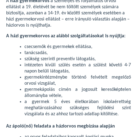
A
házi gyermekorvos
a személyes és folyamatos orvosi
ellátást a 19. életévét be nem töltött személyek számára
biztosítja, azonban a 14-19. év közötti személyek esetében a
házi gyermekorvosi ellátást – erre irányuló választás alapján –
háziorvos is nyújthatja.
A házi gyermekorvos az alábbi szolgáltatásokat is nyújtja:
csecsemők és gyermekek ellátása,
tanácsadás,
szükség szerinti preventív látogatás,
intézeten kívüli szülés esetén a szülést követő 4-7
napon belüli látogatás,
gyermekintézménybe történő felvételt megelőző
orvosi vizsgálat,
gyermekápolás címén a jogosult keresőképtelen
állományba vétele,
a gyermek 5 éves életkorában iskolaérettség
meghatározásához szükséges fejlődési szint
vizsgálata és az ahhoz tartozó adatlap kitöltése.
Az ápoló(nő) feladata a háziorvos megbízása alapján