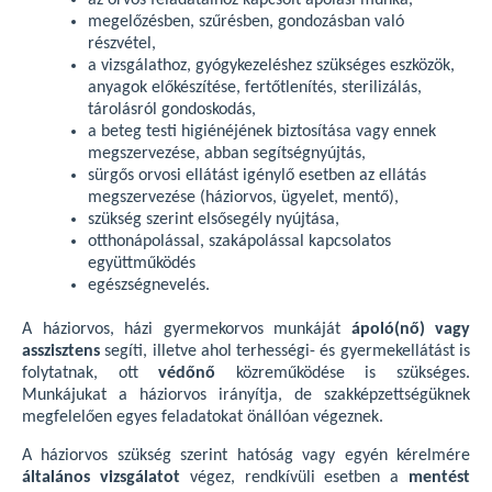
az orvos feladataihoz kapcsolt ápolási munka,
megelőzésben, szűrésben, gondozásban való
részvétel,
a vizsgálathoz, gyógykezeléshez szükséges eszközök,
anyagok előkészítése, fertőtlenítés, sterilizálás,
tárolásról gondoskodás,
a beteg testi higiénéjének biztosítása vagy ennek
megszervezése, abban segítségnyújtás,
sürgős orvosi ellátást igénylő esetben az ellátás
megszervezése (háziorvos, ügyelet, mentő),
szükség szerint elsősegély nyújtása,
otthonápolással, szakápolással kapcsolatos
együttműködés
egészségnevelés.
A háziorvos, házi gyermekorvos munkáját
ápoló(nő) vagy
asszisztens
segíti, illetve ahol terhességi- és gyermekellátást is
folytatnak, ott
védőnő
közreműködése is szükséges.
Munkájukat a háziorvos irányítja, de szakképzettségüknek
megfelelően egyes feladatokat önállóan végeznek.
A háziorvos szükség szerint hatóság vagy egyén kérelmére
általános vizsgálatot
végez, rendkívüli esetben a
mentést