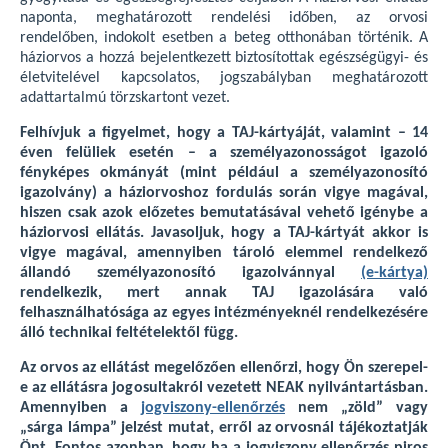
naponta, meghatározott rendelési időben, az orvosi
rendelőben, indokolt esetben a beteg otthonában történik. A
háziorvos a hozzá bejelentkezett biztosítottak egészségügyi- és
életvitelével kapcsolatos, jogszabályban meghatározott
adattartalmú törzskartont vezet.
Felhívjuk a figyelmet, hogy a TAJ-kártyáját, valamint – 14
éven felüliek esetén – a személyazonosságot igazoló
fényképes okmányát (mint például a személyazonosító
igazolvány) a háziorvoshoz fordulás során vigye magával,
hiszen csak azok előzetes bemutatásával vehető igénybe a
háziorvosi ellátás. Javasoljuk, hogy a TAJ-kártyát akkor is
vigye magával, amennyiben tároló elemmel rendelkező
állandó személyazonosító igazolvánnyal
(e-kártya)
rendelkezik, mert annak TAJ igazolására való
felhasználhatósága az egyes intézményeknél rendelkezésére
álló technikai feltételektől függ.
Az orvos az ellátást megelőzően ellenőrzi, hogy Ön szerepel-
e az ellátásra jogosultakról vezetett NEAK nyilvántartásban.
Amennyiben a
jogviszony-ellenőrzés
nem „zöld” vagy
„sárga lámpa” jelzést mutat, erről az orvosnál tájékoztatják