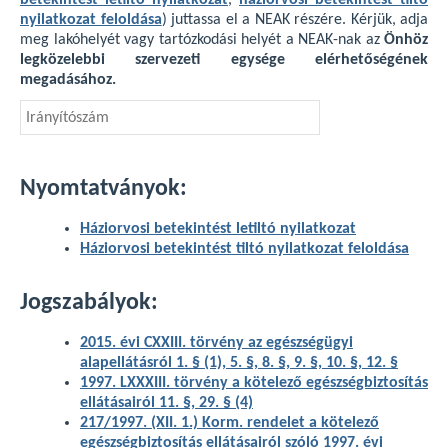
betekintést letiltó nyilatkozat
,
háziorvosi betekintést tiltó
nyilatkozat feloldása
) juttassa el a NEAK részére. Kérjük, adja
meg lakóhelyét vagy tartózkodási helyét a NEAK-nak az
Önhöz
legközelebbi szervezeti egysége elérhetőségének
megadásához.
Nyomtatványok:
Háziorvosi betekintést letiltó nyilatkozat
Háziorvosi betekintést tiltó nyilatkozat feloldása
Jogszabályok:
2015. évi CXXIII. törvény az egészségügyi
alapellátásról 1. § (1), 5. §, 8. §, 9. §, 10. §, 12. §
1997. LXXXIII. törvény a kötelező egészségbiztosítás
ellátásairól 11. §, 29. § (4)
217/1997. (XII. 1.) Korm. rendelet a kötelező
egészségbiztosítás ellátásairól szóló 1997. évi