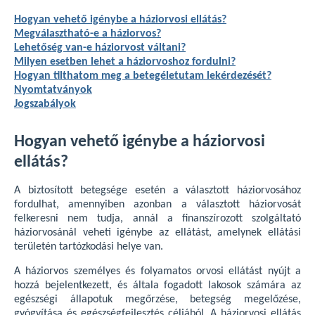
Hogyan vehető igénybe a háziorvosi ellátás?
Megválasztható-e a háziorvos?
Lehetőség van-e háziorvost váltani?
Milyen esetben lehet a háziorvoshoz fordulni?
Hogyan tilthatom meg a betegéletutam lekérdezését?
Nyomtatványok
Jogszabályok
Hogyan vehető igénybe a háziorvosi
ellátás?
A biztosított betegsége esetén a választott háziorvosához
fordulhat, amennyiben azonban a választott háziorvosát
felkeresni nem tudja, annál a finanszírozott szolgáltató
háziorvosánál veheti igénybe az ellátást, amelynek ellátási
területén tartózkodási helye van.
A háziorvos személyes és folyamatos orvosi ellátást nyújt a
hozzá bejelentkezett, és általa fogadott lakosok számára az
egészségi állapotuk megőrzése, betegség megelőzése,
gyógyítása és egészségfejlesztés céljából. A háziorvosi ellátás