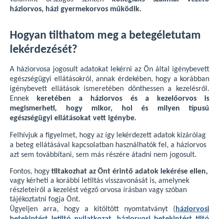
háziorvos, házi gyermekorvos működik.
Hogyan tilthatom meg a betegéletutam
lekérdezését?
A háziorvosa jogosult adatokat lekérni az Ön által igénybevett
egészségügyi ellátásokról, annak érdekében, hogy a korábban
igénybevett ellátások ismeretében dönthessen a kezelésről.
Ennek
keretében a háziorvos és a kezelőorvos is
megismerheti, hogy mikor, hol és milyen típusú
egészségügyi ellátásokat vett igénybe.
Felhívjuk a figyelmet, hogy az így lekérdezett adatok kizárólag
a beteg ellátásával kapcsolatban használhatók fel, a háziorvos
azt sem továbbítani, sem más részére átadni nem jogosult.
Fontos, hogy
tiltakozhat az Önt érintő adatok lekérése ellen,
vagy kérheti a korábbi letiltás visszavonását is, amelynek
részleteiről a kezelést végző orvosa írásban vagy szóban
tájékoztatni fogja Önt.
Ügyeljen arra, hogy a kitöltött nyomtatványt (
háziorvosi