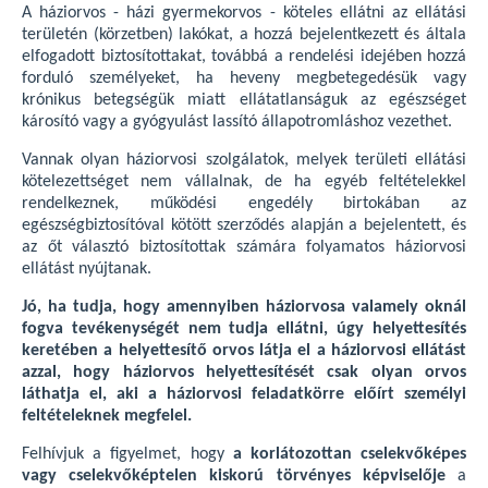
A háziorvos - házi gyermekorvos - köteles ellátni az ellátási
területén (körzetben) lakókat, a hozzá bejelentkezett és általa
elfogadott biztosítottakat, továbbá a rendelési idejében hozzá
forduló személyeket, ha heveny megbetegedésük vagy
krónikus betegségük miatt ellátatlanságuk az egészséget
károsító vagy a gyógyulást lassító állapotromláshoz vezethet.
Vannak olyan háziorvosi szolgálatok, melyek területi ellátási
kötelezettséget nem vállalnak, de ha egyéb feltételekkel
rendelkeznek, működési engedély birtokában az
egészségbiztosítóval kötött szerződés alapján a bejelentett, és
az őt választó biztosítottak számára folyamatos háziorvosi
ellátást nyújtanak.
Jó, ha tudja, hogy amennyiben háziorvosa valamely oknál
fogva tevékenységét nem tudja ellátni, úgy helyettesítés
keretében a helyettesítő orvos látja el a háziorvosi ellátást
azzal, hogy háziorvos helyettesítését csak olyan orvos
láthatja el, aki a háziorvosi feladatkörre előírt személyi
feltételeknek megfelel.
Felhívjuk a figyelmet, hogy
a korlátozottan cselekvőképes
vagy cselekvőképtelen kiskorú törvényes képviselője
a