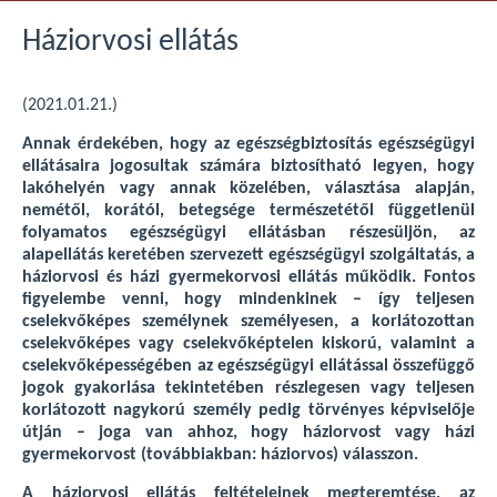
Háziorvosi ellátás
(2021.01.21.)
Annak érdekében, hogy az egészségbiztosítás egészségügyi
ellátásaira jogosultak számára biztosítható legyen, hogy
lakóhelyén vagy annak közelében, választása alapján,
nemétől, korától, betegsége természetétől függetlenül
folyamatos egészségügyi ellátásban részesüljön, az
alapellátás keretében szervezett egészségügyi szolgáltatás, a
háziorvosi és házi gyermekorvosi ellátás működik. Fontos
figyelembe venni, hogy mindenkinek – így teljesen
cselekvőképes személynek személyesen, a korlátozottan
cselekvőképes vagy cselekvőképtelen kiskorú, valamint a
cselekvőképességében az egészségügyi ellátással összefüggő
jogok gyakorlása tekintetében részlegesen vagy teljesen
korlátozott nagykorú személy pedig törvényes képviselője
útján – joga van ahhoz, hogy háziorvost vagy házi
gyermekorvost (továbbiakban: háziorvos) válasszon.
A háziorvosi ellátás feltételeinek megteremtése, az