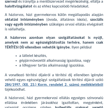
szervezi
és irányítja a mentőszervezet megérkezéséig, ellátja a
halottvizsgálatot
és az ehhez kapcsolódó feladatokat.
A háziorvos, házi gyermekorvos külön megállapodás alapján
oktatási intézményben
(óvoda, általános iskola),
szociális
vagy egyéb intézményben
szükséges orvosi ellátás elvégzését
is vállalhatja.
A háziorvos azonban olyan szolgáltatásokat is nyújt,
amelyek nem az egészségbiztosítás terhére, hanem csak
TÉRÍTÉSI DÍJ ellenében vehetők igénybe.
Ilyen például
a látlelet készítés,
gépjárművezetői alkalmasság igazolása, vagy
a lőfegyver tartás alkalmassági igazolása.
A vonatkozó térítési díjakról a térítési díj ellenében igénybe
vehető egyes egészségügyi szolgáltatások térítési díjáról szóló
284/1997. (XII. 23.) Korm. rendelet 2. számú mellékletéből
tájékozódhat.
A háziorvosi, házi gyermekorvosi ellátás egységes színvonalú
ellátása érdekében járásokhoz igazítottan, megyénként,
valamint országos szinten
kollegiális szakmai vezető