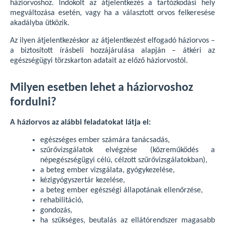
háziorvoshoz. Indokolt az átjelentkezés a tartózkodási hely
megváltozása esetén, vagy ha a választott orvos felkeresése
akadályba ütközik.
Az ilyen átjelentkezéskor az átjelentkezést elfogadó háziorvos –
a biztosított írásbeli hozzájárulása alapján – átkéri az
egészségügyi törzskarton adatait az előző háziorvostól.
Milyen esetben lehet a háziorvoshoz
fordulni?
A háziorvos az alábbi feladatokat látja el:
egészséges ember számára tanácsadás,
szűrővizsgálatok elvégzése (közreműködés a
népegészségügyi célú, célzott szűrővizsgálatokban),
a beteg ember vizsgálata, gyógykezelése,
kézigyógyszertár kezelése,
a beteg ember egészségi állapotának ellenőrzése,
rehabilitáció,
gondozás,
ha szükséges, beutalás az ellátórendszer magasabb