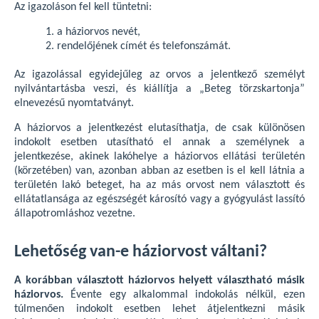
Az igazoláson fel kell tüntetni:
a háziorvos nevét,
rendelőjének címét és telefonszámát.
Az igazolással egyidejűleg az orvos a jelentkező személyt
nyilvántartásba veszi, és kiállítja a „Beteg törzskartonja”
elnevezésű nyomtatványt.
A háziorvos a jelentkezést elutasíthatja, de csak különösen
indokolt esetben utasítható el annak a személynek a
jelentkezése, akinek lakóhelye a háziorvos ellátási területén
(körzetében) van, azonban abban az esetben is el kell látnia a
területén lakó beteget, ha az más orvost nem választott és
ellátatlansága az egészségét károsító vagy a gyógyulást lassító
állapotromláshoz vezetne.
Lehetőség van-e háziorvost váltani?
A korábban választott háziorvos helyett választható másik
háziorvos.
Évente egy alkalommal indokolás nélkül, ezen
túlmenően indokolt esetben lehet átjelentkezni másik