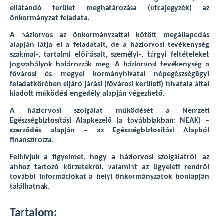
ellátandó terület meghatározása (utcajegyzék) az
önkormányzat feladata.
A háziorvos az önkormányzattal kötött megállapodás
alapján látja el a feladatait, de a háziorvosi tevékenység
szakmai-, tartalmi előírásait, személyi-, tárgyi feltételeket
jogszabályok határozzák meg. A háziorvosi tevékenység a
fővárosi és megyei kormányhivatal népegészségügyi
feladatkörében eljáró járási (fővárosi kerületi) hivatala által
kiadott működési engedély alapján végezhető.
A háziorvosi szolgálat működését a Nemzeti
Egészségbiztosítási Alapkezelő (a továbbiakban: NEAK) –
szerződés alapján – az Egészségbiztosítási Alapból
finanszírozza.
Felhívjuk a figyelmet, hogy a háziorvosi szolgálatról, az
ahhoz tartozó körzetekről, valamint az ügyeleti rendről
további információkat a helyi önkormányzatok honlapján
találhatnak.
Tartalom: