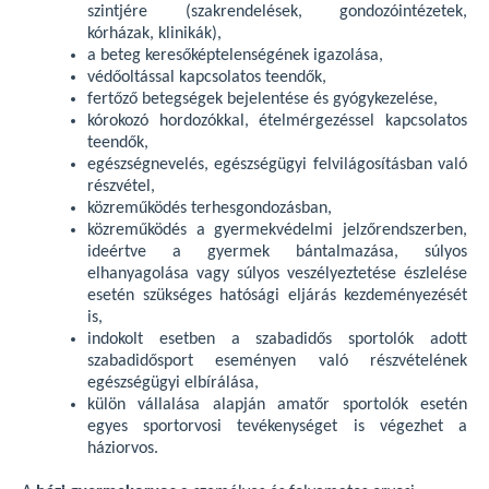
szintjére (szakrendelések, gondozóintézetek,
kórházak, klinikák),
a beteg keresőképtelenségének igazolása,
védőoltással kapcsolatos teendők,
fertőző betegségek bejelentése és gyógykezelése,
kórokozó hordozókkal, ételmérgezéssel kapcsolatos
teendők,
egészségnevelés, egészségügyi felvilágosításban való
részvétel,
közreműködés terhesgondozásban,
közreműködés a gyermekvédelmi jelzőrendszerben,
ideértve a gyermek bántalmazása, súlyos
elhanyagolása vagy súlyos veszélyeztetése észlelése
esetén szükséges hatósági eljárás kezdeményezését
is,
indokolt esetben a szabadidős sportolók adott
szabadidősport eseményen való részvételének
egészségügyi elbírálása,
külön vállalása alapján amatőr sportolók esetén
egyes sportorvosi tevékenységet is végezhet a
háziorvos.