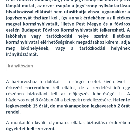
Önt. Fontos azonban, hogy ha a jogviszony ellenőrzés piros
lámpát mutat, az orvos csupán a jogviszony nyilvántartásra
hivatkozással ellátását nem utasíthatja vissza, ugyanakkor a
jogviszonyát tisztázni kell, így annak érdekében az illetékes
megyei kormányhivatalt, illetve Pest Megye és a főváros
esetén Budapest Főváros Kormányhivatalát felkeresheti. A
lakóhelye vagy tartózkodási helye szerint illetékes
kormányhivatal elérhetőségének megadásához kérem, adja
meg lakóhelyének, vagy a tartózkodási helyének
irányítószámát
:
A háziorvoshoz fordulókat – a sürgős esetek kivételével –
érkezési sorrendben
kell ellátni, de a rendelési idő egy
részében biztosítani kell az előjegyzés lehetőségét is. A
háziorvos napi 8 órában áll a betegek rendelkezésére.
Hetente
legkevesebb 15 órát, de munkanapokon legkevesebb 2 órát
rendel.
A munkaidőn kívüli folyamatos ellátás biztosítása érdekében
ügyeletet kell szervezni.