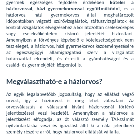
gyermek egészséges fejlődése érdekében
köteles a
háziorvossal, házi gyermekorvossal együttműködni
, és a
háziorvos, házi gyermekorvos által meghatározott
időpontokban végzett szűrővizsgálatok, státuszvizsgálatok és
kontrollvizsgálatok elvégzéséhez a korlátozottan cselekvőképes
vagy cselekvőképtelen kiskorú jelenlétét biztosítani.
Amennyiben a törvényes képviselő e kötelezettségének nem
tesz eleget, a háziorvos, házi gyermekorvos kezdeményezésére
az egészségügyi államigazgatási szerv a vizsgálatot
határozattal elrendeli, és értesíti a gyámhatóságot és a
család- és gyermekjóléti központot is.
Megválasztható-e a háziorvos?
Az egyik legalapvetőbb jogosultság, hogy az ellátást végző
orvost, így a háziorvost is meg lehet választani. Az
orvosválasztás a választani kívánt háziorvosnál történő
jelentkezéssel veszi kezdetét. Amennyiben a háziorvos a
jelentkezést elfogadja, az őt választó személy TAJ-számát
nyilvántartásba veszi és igazolást állít ki a nála jelentkező
személy részére arról, hogy háziorvosi ellátását vállalta.