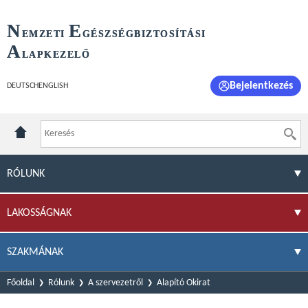
N
E
EMZETI
GÉSZSÉGBIZTOSÍTÁSI
A
LAPKEZELŐ
Bejelentkezés
DEUTSCH
ENGLISH
RÓLUNK
LAKOSSÁGNAK
SZAKMÁNAK
Főoldal
Rólunk
A szervezetről
Alapító Okirat