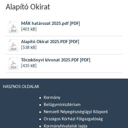
Alapító Okirat
MÁK határozat 2025.pdf
[PDF]
[401 kB]
Alapító Okirat 2025.PDF
[PDF]
[538 kB]
Törzskönyvi kivonat 2025.PDF
[PDF]
[435 kB]
HASZNOS OLDALAK
Kormány
Belügyminisztérium
Nemzeti Népegészségügyi Központ
Országos Kórházi Főigazgatóság
Kormányhivatalok lapja