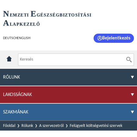
N
E
EMZETI
GÉSZSÉGBIZTOSÍTÁSI
A
LAPKEZELŐ
Bejelentkezés
DEUTSCH
ENGLISH
RÓLUNK
LAKOSSÁGNAK
SZAKMÁNAK
Főoldal
Rólunk
A szervezetről
Felügyelt költségvetési szervek