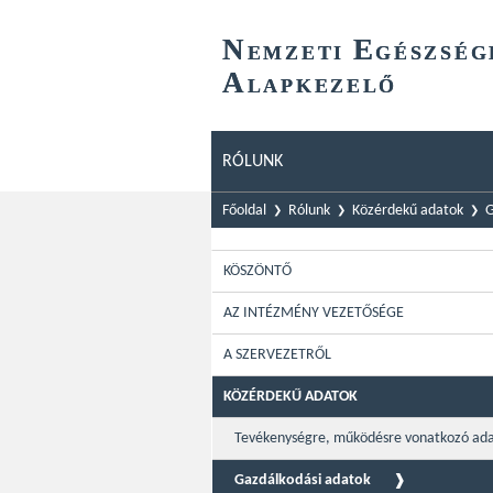
N
E
EMZETI
GÉSZSÉG
A
LAPKEZELŐ
RÓLUNK
Főoldal
Rólunk
Közérdekű adatok
G
KÖSZÖNTŐ
AZ INTÉZMÉNY VEZETŐSÉGE
A SZERVEZETRŐL
KÖZÉRDEKŰ ADATOK
Tevékenységre, működésre vonatkozó ad
Gazdálkodási adatok