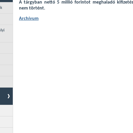
A tárgyban nettó 5 millió forintot meghaladó kifizeté
ek
nem történt.
Archívum
lyi