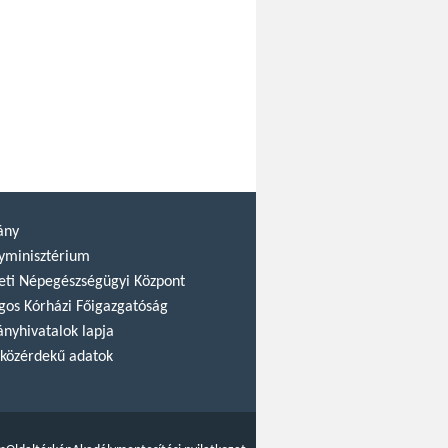
ány
yminisztérium
ti Népegészségügyi Központ
gos Kórházi Főigazgatóság
nyhivatalok lapja
közérdekű adatok