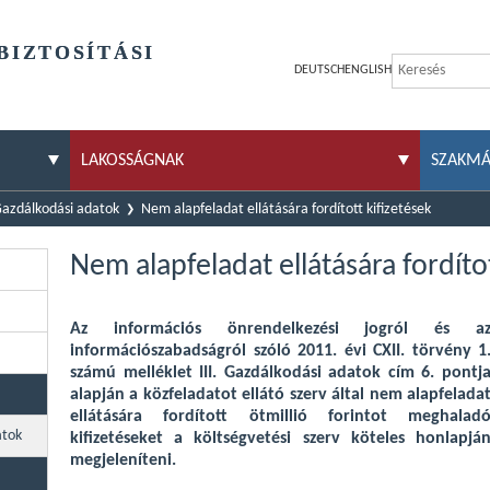
BIZTOSÍTÁSI
DEUTSCH
ENGLISH
LAKOSSÁGNAK
SZAKM
azdálkodási adatok
Nem alapfeladat ellátására fordított kifizetések
Nem alapfeladat ellátására fordítot
Az információs önrendelkezési jogról és a
információszabadságról szóló 2011. évi CXII. törvény 1
számú melléklet III. Gazdálkodási adatok cím 6. pontj
alapján a közfeladatot ellátó szerv által nem alapfelada
ellátására fordított ötmillió forintot meghalad
atok
kifizetéseket a költségvetési szerv köteles honlapjá
megjeleníteni.