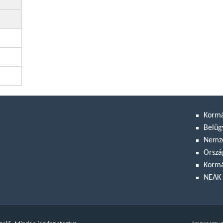
Korm
Belüg
Nemze
Orszá
Kormá
NEAK 