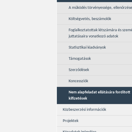
A működés törvényessége, ellenőrzés
Költségvetés, beszámolók
Foglalkoztatottak létszámára és szemé
juttatásaira vonatkozó adatok
Statisztikai kiadványok
Támogatások
Szerződések
Koncessziók
Nem alapfeladat ellátására fordított
kifizetések
Közbeszerzési információk
Projektek