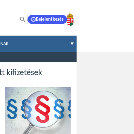
Bejelentkezés
ÁNAK
t kifizetések
z
.
a
t
ó
n