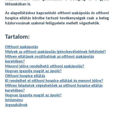
időszakában is.
Az alapellátáshoz kapcsolódó otthoni szakápolás és otthoni
hospice ellátás körébe tartozó tevékenységek csak a beteg
háziorvosának szakmai felügyelete mellett végezhetők.
Tartalom:
Otthoni szakápolás
Melyek az otthoni szakápolás igénybevételének feltételei?
Milyen ellátások nyújthatóak az otthoni szakápolás
keretében?
Mennyi időre rendelhető otthoni szakápolás?
Hogyan igazolja magát az ápoló?
Otthoni hospice ellátás
Ki rendelhet el otthoni hospice ellátást és mennyi időre?
Milyen feladatok végezhetőek az otthoni hospice ellátás
keretében?
Hogyan igazolja magát az ápoló?
Intézmény
Jogszabályok