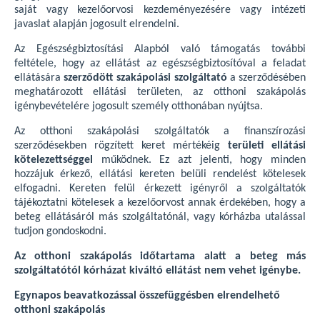
saját vagy kezelőorvosi kezdeményezésére vagy intézeti
javaslat alapján jogosult elrendelni.
Az Egészségbiztosítási Alapból való támogatás további
feltétele, hogy az ellátást az egészségbiztosítóval a feladat
ellátására
szerződött szakápolási szolgáltató
a szerződésében
meghatározott ellátási területen, az otthoni szakápolás
igénybevételére jogosult személy otthonában nyújtsa.
Az otthoni szakápolási szolgáltatók a finanszírozási
szerződésekben rögzített keret mértékéig
területi ellátási
kötelezettséggel
működnek. Ez azt jelenti, hogy minden
hozzájuk érkező, ellátási kereten belüli rendelést kötelesek
elfogadni. Kereten felül érkezett igényről a szolgáltatók
tájékoztatni kötelesek a kezelőorvost annak érdekében, hogy a
beteg ellátásáról más szolgáltatónál, vagy kórházba utalással
tudjon gondoskodni.
Az otthoni szakápolás időtartama alatt a beteg más
szolgáltatótól kórházat kiváltó ellátást nem vehet igénybe.
Egynapos beavatkozással összefüggésben elrendelhető
otthoni szakápolás