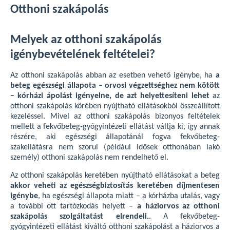
Otthoni szakápolás
Melyek az otthoni szakápolás
igénybevételének feltételei?
Az otthoni szakápolás abban az esetben vehető igénybe, ha
a
beteg egészségi állapota – orvosi végzettséghez nem kötött
– kórházi ápolást igényelne, de azt helyettesíteni lehet
az
otthoni szakápolás körében nyújtható ellátásokból összeállított
kezeléssel. Mivel az otthoni szakápolás bizonyos feltételek
mellett a fekvőbeteg-gyógyintézeti ellátást váltja ki, így annak
részére, aki egészségi állapotánál fogva fekvőbeteg-
szakellátásra nem szorul (például idősek otthonában lakó
személy) otthoni szakápolás nem rendelhető el.
Az otthoni szakápolás keretében nyújtható ellátásokat a beteg
akkor veheti az egészségbiztosítás keretében díjmentesen
igénybe
, ha egészségi állapota miatt – a kórházba utalás, vagy
a további ott tartózkodás helyett –
a háziorvos az otthoni
szakápolás szolgáltatást elrendeli..
A fekvőbeteg-
gyógyintézeti ellátást kiváltó otthoni szakápolást a háziorvos a