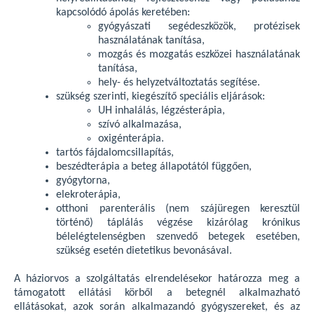
kapcsolódó ápolás keretében:
gyógyászati segédeszközök, protézisek
használatának tanítása,
mozgás és mozgatás eszközei használatának
tanítása,
hely- és helyzetváltoztatás segítése.
szükség szerinti, kiegészítő speciális eljárások:
UH inhalálás, légzésterápia,
szívó alkalmazása,
oxigénterápia.
tartós fájdalomcsillapítás,
beszédterápia a beteg állapotától függően,
gyógytorna,
elekroterápia,
otthoni parenterális (nem szájüregen keresztül
történő) táplálás végzése kizárólag krónikus
bélelégtelenségben szenvedő betegek esetében,
szükség esetén dietetikus bevonásával.
A háziorvos a szolgáltatás elrendelésekor határozza meg a
támogatott ellátási körből a betegnél alkalmazható
ellátásokat, azok során alkalmazandó gyógyszereket, és az