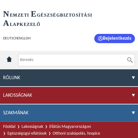
N
E
EMZETI
GÉSZSÉGBIZTOSÍTÁSI
A
LAPKEZELŐ
Bejelentkezés
DEUTSCH
ENGLISH
RÓLUNK
LAKOSSÁGNAK
SZAKMÁNAK
Főoldal
Lakosságnak
Ellátás Magyarországon
Egészségügyi ellátások
Otthoni szakápolás, hospice