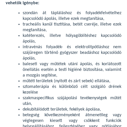
vehetők igénybe:
szondán át tápláláshoz és folyadékfelvételhez
kapcsolódó ápolás, illetve ezek megtanítása,
tracheális kanül tisztítása, betét cseréje, illetve ezek
megtanítása,
katéterezés, illetve hólyagöblítéshez kapcsolódó
ápolás,
intravénás folyadék- és elektrolitpótláshoz nem
szájüregen történő gyógyszer beadáshoz kapcsolódó
ápolás,
baleseti vagy műtétek utáni ápolás, és korlátozott
önellátás esetén a testi higiéné biztosítása, valamint
a mozgás segítése,
műtéti területek (nyitott és zárt sebek) ellátása,
sztomaterápia és különböző célt szolgáló drének
kezelése
szakmaspecifikus szájápolási tevékenységek műtét
után,
dekubitálódott területek, fekélyek ápolása,
betegség következményeként átmenetileg vagy
véglegesen kiesett vagy csökkent funkciók
helyreállításához, fejlesztéséhez vagy pótlásához