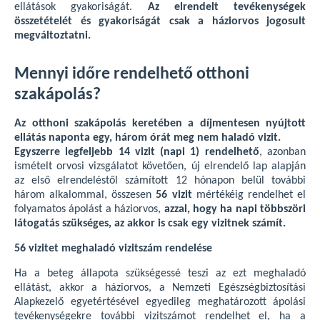
ellátások gyakoriságát.
Az elrendelt tevékenységek
összetételét és gyakoriságát csak a háziorvos jogosult
megváltoztatni.
Mennyi időre rendelhető otthoni
szakápolás?
Az otthoni szakápolás keretében a díjmentesen nyújtott
ellátás naponta egy, három órát meg nem haladó vizit.
Egyszerre legfeljebb 14 vizit (napi 1) rendelhető
, azonban
ismételt orvosi vizsgálatot követően, új elrendelő lap alapján
az első elrendeléstől számított 12 hónapon belül további
három alkalommal, összesen
56 vizit
mértékéig rendelhet el
folyamatos ápolást a háziorvos,
azzal, hogy ha napi többszöri
látogatás szükséges, az akkor is csak egy vizitnek számít.
56 vizitet meghaladó vizitszám rendelése
Ha a beteg állapota szükségessé teszi az ezt meghaladó
ellátást, akkor a háziorvos, a Nemzeti Egészségbiztosítási
Alapkezelő egyetértésével egyedileg meghatározott ápolási
tevékenységekre további vizitszámot rendelhet el, ha a