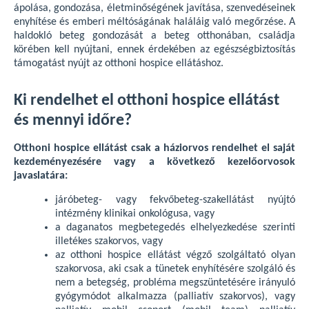
ápolása, gondozása, életminőségének javítása, szenvedéseinek
enyhítése és emberi méltóságának haláláig való megőrzése. A
haldokló beteg gondozását a beteg otthonában, családja
körében kell nyújtani, ennek érdekében az egészségbiztosítás
támogatást nyújt az otthoni hospice ellátáshoz.
Ki rendelhet el otthoni hospice ellátást
és mennyi időre?
Otthoni hospice ellátást csak a háziorvos rendelhet el saját
kezdeményezésére vagy a következő kezelőorvosok
javaslatára:
járóbeteg- vagy fekvőbeteg-szakellátást nyújtó
intézmény klinikai onkológusa, vagy
a daganatos megbetegedés elhelyezkedése szerinti
illetékes szakorvos, vagy
az otthoni hospice ellátást végző szolgáltató olyan
szakorvosa, aki csak a tünetek enyhítésére szolgáló és
nem a betegség, probléma megszüntetésére irányuló
gyógymódot alkalmazza (palliatív szakorvos), vagy