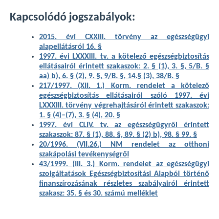
Kapcsolódó jogszabályok:
2015. évi CXXIII. törvény az egészségügyi
alapellátásról 16. §
1997. évi LXXXIII. tv. a kötelező egészségbiztosítás
ellátásairól érintett szakaszok: 2. § (1), 3. §, 5/B. §
aa) b), 6. § (2), 9. §, 9/B. §, 14.§ (3), 38/B. §
217/1997. (XII. 1.) Korm. rendelet a kötelező
egészségbiztosítás ellátásairól szóló 1997. évi
LXXXIII. törvény végrehajtásáról érintett szakaszok:
1. § (4)–(7), 3. § (4), 20. §
1997. évi CLIV. tv. az egészségügyről érintett
szakaszok: 87. § (1), 88. §, 89. § (2) b), 98. § 99. §
20/1996. (VII.26.) NM rendelet az otthoni
szakápolási tevékenységről
43/1999. (III. 3.) Korm. rendelet az egészségügyi
szolgáltatások Egészségbiztosítási Alapból történő
finanszírozásának részletes szabályairól érintett
szakasz: 35. § és 30. számú melléklet