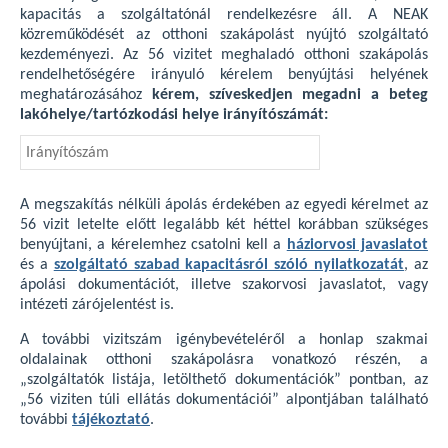
kapacitás a szolgáltatónál rendelkezésre áll. A NEAK
közreműködését az otthoni szakápolást nyújtó szolgáltató
kezdeményezi. Az 56 vizitet meghaladó otthoni szakápolás
rendelhetőségére irányuló kérelem benyújtási helyének
meghatározásához
kérem, szíveskedjen megadni a beteg
lakóhelye/tartózkodási helye irányítószámát:
A megszakítás nélküli ápolás érdekében az egyedi kérelmet az
56 vizit letelte előtt legalább két héttel korábban szükséges
benyújtani, a kérelemhez csatolni kell a
háziorvosi javaslatot
és a
szolgáltató szabad kapacitásról szóló nyilatkozatát
, az
ápolási dokumentációt, illetve szakorvosi javaslatot, vagy
intézeti zárójelentést is.
A további vizitszám igénybevételéről a honlap szakmai
oldalainak otthoni szakápolásra vonatkozó részén, a
„szolgáltatók listája, letölthető dokumentációk” pontban, az
„56 viziten túli ellátás dokumentációi” alpontjában található
további
tájékoztató
.