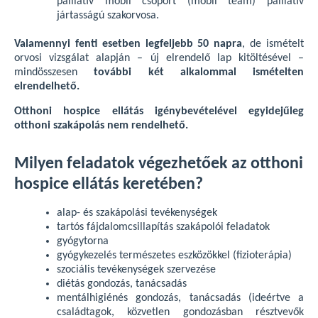
palliatív mobil csoport (mobil team) palliatív
jártasságú szakorvosa.
Valamennyi fenti esetben legfeljebb 50 napra
, de ismételt
orvosi vizsgálat alapján – új elrendelő lap kitöltésével –
mindösszesen
további két alkalommal ismételten
elrendelhető.
Otthoni hospice ellátás igénybevételével egyidejűleg
otthoni szakápolás nem rendelhető.
Milyen feladatok végezhetőek az otthoni
hospice ellátás keretében?
alap- és szakápolási tevékenységek
tartós fájdalomcsillapítás szakápolói feladatok
gyógytorna
gyógykezelés természetes eszközökkel (fizioterápia)
szociális tevékenységek szervezése
diétás gondozás, tanácsadás
mentálhigiénés gondozás, tanácsadás (ideértve a
családtagok, közvetlen gondozásban résztvevők