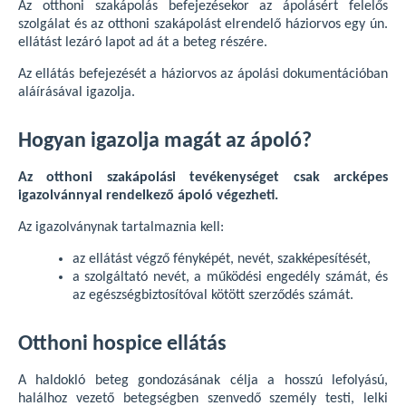
Az otthoni szakápolás befejezésekor az ápolásért felelős
szolgálat és az otthoni szakápolást elrendelő háziorvos egy ún.
ellátást lezáró lapot ad át a beteg részére.
Az ellátás befejezését a háziorvos az ápolási dokumentációban
aláírásával igazolja.
Hogyan igazolja magát az ápoló?
Az otthoni szakápolási tevékenységet csak arcképes
igazolvánnyal rendelkező ápoló végezheti.
Az igazolványnak tartalmaznia kell:
az ellátást végző fényképét, nevét, szakképesítését,
a szolgáltató nevét, a működési engedély számát, és
az egészségbiztosítóval kötött szerződés számát.
Otthoni hospice ellátás
A haldokló beteg gondozásának célja a hosszú lefolyású,
halálhoz vezető betegségben szenvedő személy testi, lelki