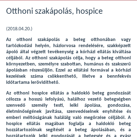
Otthoni szakápolás, hospice
(2018.04.20.)
Az otthoni szakápolás a beteg otthonában vagy
tartózkodási helyén, háziorvosa rendelésére, szakképzett
ápoló által végzett tevékenység a kórházi ellátás kiváltása
céljából. Az otthoni szakápolás célja, hogy a beteg otthoni
környezetben, személyre szabottan, humánus és szakszerű
ápolásban részesüljön. Ezzel az ellátási formával a kórházi
kezelések száma csökkenthető, illetve a bennfekvés
időtartama lerövidíthető.
Az otthoni hospice ellátás a haldokló beteg gondozását
célozza a hosszú lefolyású, halálhoz vezető betegségben
szenvedő személy testi, lelki ápolása, gondozása,
életminőségének javítása, szenvedéseinek enyhítése és
emberi méltóságának haláláig való megőrzése céljából. A
hospice ellátás magában foglalja a haldokló beteg
hozzátartozóinak segítését a beteg ápolásában, és a
hozzátartozók lelki gondozását a betegség és a gyász