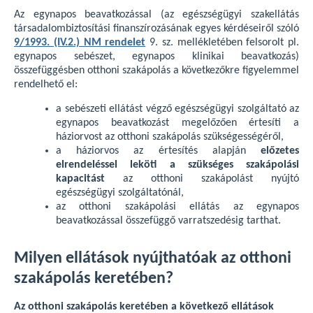
Az egynapos beavatkozással (az egészségügyi szakellátás
társadalombiztosítási finanszírozásának egyes kérdéseiről szóló
9/1993. (IV.2.) NM rendelet
9. sz. mellékletében felsorolt pl.
egynapos sebészet, egynapos klinikai beavatkozás)
összefüggésben otthoni szakápolás a következőkre figyelemmel
rendelhető el:
a sebészeti ellátást végző egészségügyi szolgáltató az
egynapos beavatkozást megelőzően értesíti a
háziorvost az otthoni szakápolás szükségességéről,
a háziorvos az értesítés alapján
előzetes
elrendeléssel leköti a szükséges szakápolási
kapacitást
az otthoni szakápolást nyújtó
egészségügyi szolgáltatónál,
az otthoni szakápolási ellátás az egynapos
beavatkozással összefüggő varratszedésig tarthat.
Milyen ellátások nyújthatóak az otthoni
szakápolás keretében?
Az otthoni szakápolás keretében a következő ellátások