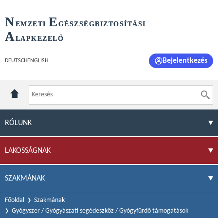
N
E
EMZETI
GÉSZSÉGBIZTOSÍTÁSI
A
LAPKEZELŐ
Bejelentkezés
DEUTSCH
ENGLISH
RÓLUNK
LAKOSSÁGNAK
SZAKMÁNAK
Főoldal
Szakmának
Gyógyszer / Gyógyászati segédeszköz / Gyógyfürdő támogatások