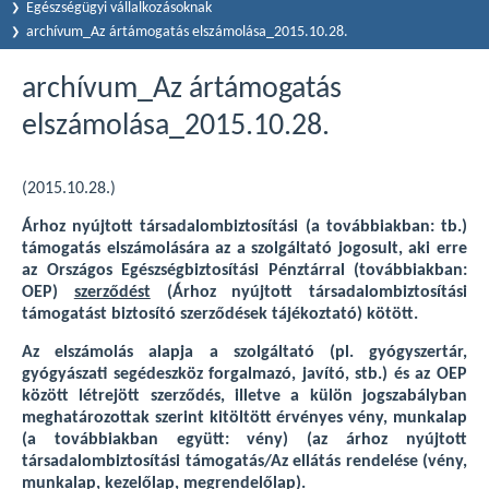
Egészségügyi vállalkozásoknak
archívum_Az ártámogatás elszámolása_2015.10.28.
archívum_Az ártámogatás
elszámolása_2015.10.28.
(2015.10.28.)
Árhoz nyújtott társadalombiztosítási (a továbbiakban: tb.)
támogatás elszámolására az a szolgáltató jogosult, aki erre
az Országos Egészségbiztosítási Pénztárral (továbbiakban:
OEP)
szerződést
(Árhoz nyújtott társadalombiztosítási
támogatást biztosító szerződések tájékoztató) kötött.
Az elszámolás alapja a szolgáltató (pl. gyógyszertár,
gyógyászati segédeszköz forgalmazó, javító, stb.) és az OEP
között létrejött szerződés, illetve a külön jogszabályban
meghatározottak szerint kitöltött érvényes vény, munkalap
(a továbbiakban együtt: vény) (az árhoz nyújtott
társadalombiztosítási támogatás/Az ellátás rendelése (vény,
munkalap, kezelőlap, megrendelőlap).