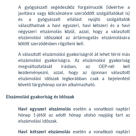
A gyógyászati segédeszköz forgalmazók (ideértve a
javításra vagy kölcsönzésre szerződött szolgáltatókat is)
és a gyógyászati ellátást nyújtó szolgáltatók
választhatnak a havi egyszeri, havi kétszeri és a havi
négyszeri elszámolás közül, azzal, hogy a választott
elszámolási időszakot az ártámogatás elszámolására
kötött szerződésben rögzíteni kell.
A választott elszámolási gyakoriságról át lehet térni más
elszámolási gyakoriságra. Az elszámolási gyakoriság
megváltoztatását írásban, az OEP-nél kell
kezdeményezni, azzal, hogy az újonnan választott
elszámolási időszak legkorábban csak a bejelentést
követő tárgyhónap során alkalmazható.
Elszámolási gyakoriság és időszak
Havi egyszeri elszámolás
esetén a vonatkozó naptári
hónap 1-jétől az adott hónap utolsó napjáig tart az
elszámolási időszak.
Havi kétszeri elszámolás
esetén a vonatkozó naptári