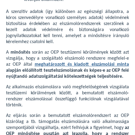
A szenzitív adatok (így különösen az egészségi állapotra, a
kóros szenvedélyre vonatkozó személyes adatok) védelmének
biztosítása érdekében az elszámolórendszerek szerzőinek a
kezelt adatok védelmére és biztonságára vonatkozó
jognyilatkozatokat kell tenni, amelyet a minősítésre irányuló
kérelemhez csatolni kell.
A
minősítés
során az OEP tesztüzemi körülmények között azt
vizsgálja, hogy a szolgáltató elszámoló rendszere megfelel-e
az OEP által
meghatározott és kiadott elszámolási minta
alapján előállított tesztelszámolásnak és képes-e az OEP felé
nyújtandó adatszolgáltatási kötelezettségek teljesítésére.
Az alkalmazás elszámolásra való megfelelőségének vizsgálata
tesztüzemi körülmények között, a bemutatott elszámoló-
rendszer elszámolással összefüggő funkcióinak vizsgálatával
történik.
Az eljárás során a bemutatott elszámolórendszert az OEP
kizárólag a tb. támogatás elszámolására való alkalmassága
szempontjából vizsgálhatja, ezért felhívjuk a figyelmet, hogy
az
OEP minősítése pusztán azt igazolja, hogy a rendszer