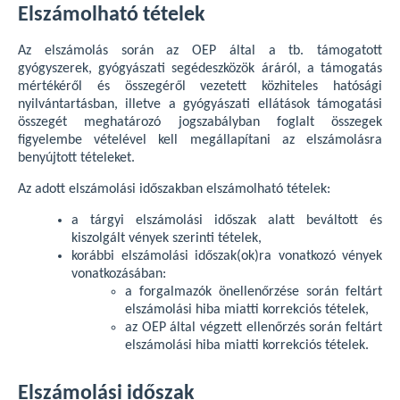
Elszámolható tételek
Az elszámolás során az OEP által a tb. támogatott
gyógyszerek, gyógyászati segédeszközök áráról, a támogatás
mértékéről és összegéről vezetett közhiteles hatósági
nyilvántartásban, illetve a gyógyászati ellátások támogatási
összegét meghatározó jogszabályban foglalt összegek
figyelembe vételével kell megállapítani az elszámolásra
benyújtott tételeket.
Az adott elszámolási időszakban elszámolható tételek:
a tárgyi elszámolási időszak alatt beváltott és
kiszolgált vények szerinti tételek,
korábbi elszámolási időszak(ok)ra vonatkozó vények
vonatkozásában:
a forgalmazók önellenőrzése során feltárt
elszámolási hiba miatti korrekciós tételek,
az OEP által végzett ellenőrzés során feltárt
elszámolási hiba miatti korrekciós tételek.
Elszámolási időszak