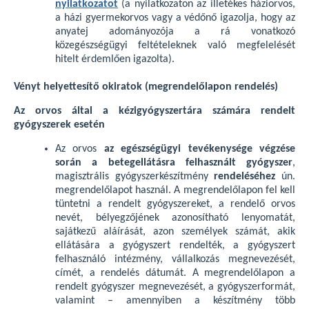
nyilatkozatot
(a nyilatkozaton az illetékes háziorvos,
a házi gyermekorvos vagy a védőnő igazolja, hogy az
anyatej adományozója a rá vonatkozó
közegészségügyi feltételeknek való megfelelését
hitelt érdemlően igazolta).
Vényt helyettesítő okiratok (megrendelőlapon rendelés)
Az orvos által a kézigyógyszertára számára rendelt
gyógyszerek esetén
Az orvos
az egészségügyi tevékenysége végzése
során a betegellátásra felhasznált gyógyszer
,
magisztrális gyógyszerkészítmény
rendeléséhez
ún.
megrendelőlapot használ. A megrendelőlapon fel kell
tüntetni a rendelt gyógyszereket, a rendelő orvos
nevét, bélyegzőjének azonosítható lenyomatát,
sajátkezű aláírását, azon személyek számát, akik
ellátására a gyógyszert rendelték, a gyógyszert
felhasználó intézmény, vállalkozás megnevezését,
címét, a rendelés dátumát. A megrendelőlapon a
rendelt gyógyszer megnevezését, a gyógyszerformát,
valamint – amennyiben a készítmény több