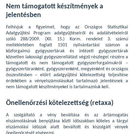
Nem támogatott készítmények a
jelentésben
Felhívjuk a figyelmet, hogy az Országos Statisztikai
Adatgyűjtési Program adatgyűjtéseiről és adatátvételeiről
szóló 288/2009. (XII. 15.) Korm. rendelet 3. számú
mellékletében foglalt 1501 nyilvántartási számon a
közforgalmú gyógyszertárak és intézeti gyógyszertárak
közvetlen lakossági gyógyszerellátást végző részlegei részére a
támogatott és nem támogatott gyógyszerforgalmukról –
gyógyszertáranként, gyógyszerenként, megyénként és országos
összesítésben – előírt adatgyűjtési kötelezettség teljesítése
érdekében a vényelszámolásokat tartalmazó jelentésnek a
nem támogatott készítményeket is tartalmazniuk kell.
Önellenőrzési kötelezettség (retaxa)
A szolgáltató a vény beváltása és az ártámogatás
elszámolásának benyújtása közti időszakban köteles a tárgyi
elszámolási időszak alatt beváltott és kiszolgált vények
önellenőrzését elvégezni.