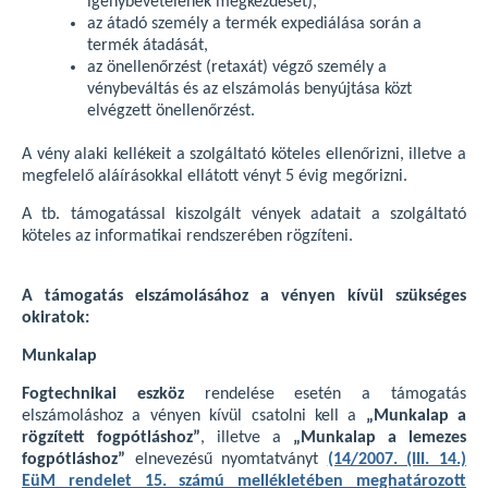
igénybevételének megkezdését),
az átadó személy a termék expediálása során a
termék átadását,
az önellenőrzést (retaxát) végző személy a
vénybeváltás és az elszámolás benyújtása közt
elvégzett önellenőrzést.
A vény alaki kellékeit a szolgáltató köteles ellenőrizni, illetve a
megfelelő aláírásokkal ellátott vényt 5 évig megőrizni.
A tb. támogatással kiszolgált vények adatait a szolgáltató
köteles az informatikai rendszerében rögzíteni.
A támogatás elszámolásához a vényen kívül szükséges
okiratok:
Munkalap
Fogtechnikai eszköz
rendelése esetén a támogatás
elszámoláshoz a vényen kívül csatolni kell a
„Munkalap a
rögzített fogpótláshoz”
, illetve a
„Munkalap a lemezes
fogpótláshoz”
elnevezésű nyomtatványt
(14/2007. (III. 14.)
EüM rendelet 15. számú mellékletében meghatározott