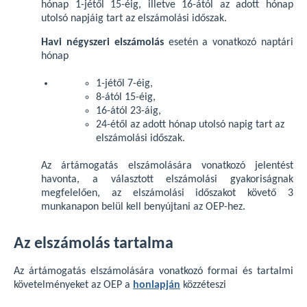
hónap 1-jétől 15-éig, illetve 16-ától az adott hónap
utolsó napjáig tart az elszámolási időszak.
Havi négyszeri elszámolás
esetén a vonatkozó naptári
hónap
1-jétől 7-éig,
8-ától 15-éig,
16-ától 23-áig,
24-étől az adott hónap utolsó napig tart az
elszámolási időszak.
Az ártámogatás elszámolására vonatkozó jelentést
havonta, a választott elszámolási gyakoriságnak
megfelelően, az elszámolási időszakot követő 3
munkanapon belül kell benyújtani az OEP-hez.
Az elszámolás tartalma
Az ártámogatás elszámolására vonatkozó formai és tartalmi
követelményeket az OEP a
honlapján
közzéteszi