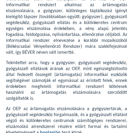
informatikai rendszert alkalmaz az ártámogatás
elszámolására, a gyógyszer, különleges táplálkozási igényt
kielégítő tápszer (továbbiakban együtt: gyógyszer), gyógyászati
segédeszköz, gyógyászati ellátás és a különkeretes centrum
egységes elszámolása érdekében, a vény alapú jelentés
fogadása, feldolgozása, nyilvántartása, ellenőrzése céljából. Az
informatikai rendszer elnevezése a korábbi mozaikszóból
(Békéscsabai Vényellenőrző Rendszer) mára szakkifejezéssé
vált, így BÉVER néven vált ismertté.
Tekintettel arra, hogy a gyógyszer, gyógyászati segédeszköz,
gyógyászati ellátások árának az OEP, mint egészségbiztosító
által fedezett összegét (ártámogatás) informatikai eszközök
segítségével számolják el egymással az érintett felek, ennek
érdekében megfelelő informatikai rendszert kötelesek
használni az ártámogatás elszámolására szerződött
szolgáltatók is.
Az OEP az ártámogatás elszámolására a gyógyszertárak, a
gyógyászati segédeszköz forgalmazók, és a gyógyászati ellátást
végző és különkeretes centrumok számítógépes rendszerei,
elszámolási alrendszerei részére előírt formai és tartalmi
követelményeit a
honlapján
teszi közzé.