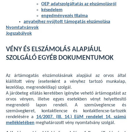
OEP adatszolgáltatás az elszámolásról
késedelem
engedményezés tilalma
anyatejhez nyújtott támogatás elszámolása
Nyomtatványok
Jogszabályok
VÉNY ÉS ELSZÁMOLÁS ALAPJÁUL
SZOLGÁLÓ EGYÉB DOKUMENTUMOK
Az ártámogatás elszámolásának alapjául az orvos által
kiállított vény (esetenként a vényhez tartozó munkalap,
kezelőlap, megrendelőlap) szolgál.
A járóbeteg ellátás keretében igénybe vehető ártámogatást az
orvos vényen, illetve egyes esetekben vényt helyettesítő
megrendelő lapon rendeli. A szemüveglencse és
szemüvegkeret, kontaktlencse és kontaktlencse-tartozék
rendelésére a
14/2007. (III. 14.) EüM rendelet 14. számú
mellékletében
meghatározott vény nyomtatvány szolgál.