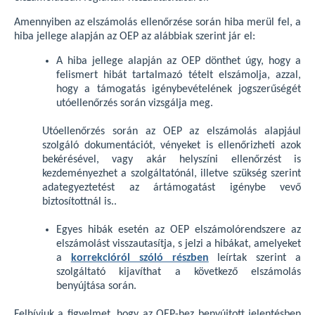
Amennyiben az elszámolás ellenőrzése során hiba merül fel, a
hiba jellege alapján az OEP az alábbiak szerint jár el:
A hiba jellege alapján az OEP dönthet úgy, hogy a
felismert hibát tartalmazó tételt elszámolja, azzal,
hogy a támogatás igénybevételének jogszerűségét
utóellenőrzés során vizsgálja meg.
Utóellenőrzés során az OEP az elszámolás alapjául
szolgáló dokumentációt, vényeket is ellenőrizheti azok
bekérésével, vagy akár helyszíni ellenőrzést is
kezdeményezhet a szolgáltatónál, illetve szükség szerint
adategyeztetést az ártámogatást igénybe vevő
biztosítottnál is..
Egyes hibák esetén az OEP elszámolórendszere az
elszámolást visszautasítja, s jelzi a hibákat, amelyeket
a
korrekcióról szóló részben
leírtak szerint a
szolgáltató kijavíthat a következő elszámolás
benyújtása során.
Felhívjuk a figyelmet, hogy az OEP-hez benyújtott jelentésben