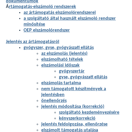
dokumentumok
Á
rtámogatás-elszámoló rendszerek
az ártámogatás elszámolórendszerei
a szolgáltató által használt elszámoló rendszer
minősítése
OEP elszámolórendszer
Jelentés az ártámogatásról
gyógyszer, gyse, gyógyászati ellátás
az elszámolás (jelentés)
elszámolható tételek
elszámolási időszak
gyógyszertár
gyse, gyógyászati ellátás
elszámolás tartalma
nem támogatott készítmények a
jelentésben
önellenőrzés
jelentés módosítása (korrekció)
szolgáltató kezdeményezésére
kényszerkorrekció
jelentés feldolgozása, ellenőrzése
elszámolt támogatás utalása