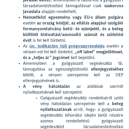
javaslat keltét,
amennyiben a háziorvos a gyógyszert
társadalombiztosítási támogatással csak
szakorvos
javaslata
alapján rendelheti,
Nemzetközi egyezmény vagy EU-s állam polgára
esetén
az ország kódját, az ellátás alapjául szolgáló
formanyomtatvány betű- és számjelét, és a beteg
külföldi biztosítási/azonosító számát és születési
évét
is fel kell tüntetni,
Az
ún. indikáción túli gyógyszerrendelés
esetén a
vényen ezt fel kell tüntetni,
„off label” megjelöléssel,
és a „teljes ár” jogcímet
kell bejelölni.
Amennyiben a gyógyászati segédeszköz tb.
támogatása az egészségbiztosító
ellenjegyzéséhez
kötött, a vényen szerepelnie kell az OEP
ellenjegyzésének is.
A vény hátoldalán
az alábbiak szerinti
nyilatkozatoknak kell szerepelni:
Gyógyászati segédeszköz rendeléséről szóló
vény hátoldalán szerepelnie kell a
beteg
nyilatkozatának
arról, hogy: a gyógyászati
segédeszköz kihordási idején belül részére
azonos rendeltetésű gyógyászati
segédeszközt társadalombiztosítási