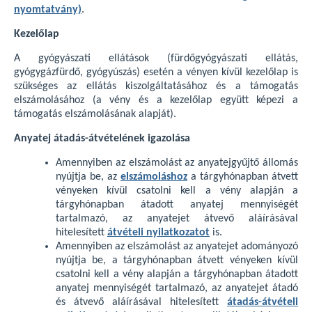
nyomtatvány)
.
Kezelőlap
A gyógyászati ellátások (fürdőgyógyászati ellátás,
gyógygázfürdő, gyógyúszás) esetén a vényen kívül kezelőlap is
szükséges az ellátás kiszolgáltatásához és a támogatás
elszámolásához (a vény és a kezelőlap együtt képezi a
támogatás elszámolásának alapját).
Anyatej átadás-átvételének igazolása
Amennyiben az elszámolást az anyatejgyűjtő állomás
nyújtja be, az
elszámoláshoz
a tárgyhónapban átvett
vényeken kívül csatolni kell a vény alapján a
tárgyhónapban átadott anyatej mennyiségét
tartalmazó, az anyatejet átvevő aláírásával
hitelesített
átvételi nyilatkozatot
is.
Amennyiben az elszámolást az anyatejet adományozó
nyújtja be, a tárgyhónapban átvett vényeken kívül
csatolni kell a vény alapján a tárgyhónapban átadott
anyatej mennyiségét tartalmazó, az anyatejet átadó
és átvevő aláírásával hitelesített
átadás-átvételi