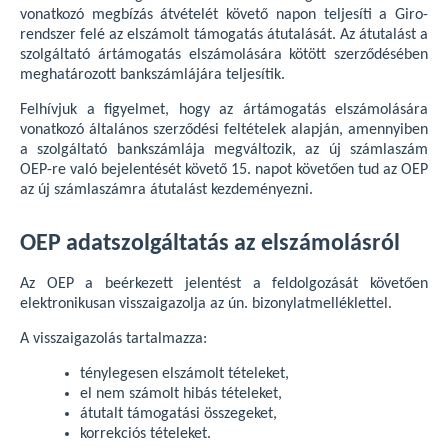
vonatkozó megbízás átvételét követő napon teljesíti a Giro-
rendszer felé az elszámolt támogatás átutalását. Az átutalást a
szolgáltató ártámogatás elszámolására kötött szerződésében
meghatározott bankszámlájára teljesítik.
Felhívjuk a figyelmet, hogy az ártámogatás elszámolására
vonatkozó általános szerződési feltételek alapján, amennyiben
a szolgáltató bankszámlája megváltozik, az új számlaszám
OEP-re való bejelentését követő 15. napot követően tud az OEP
az új számlaszámra átutalást kezdeményezni.
OEP adatszolgáltatás az elszámolásról
Az OEP a beérkezett jelentést a feldolgozását követően
elektronikusan visszaigazolja az ún. bizonylatmelléklettel.
A visszaigazolás tartalmazza:
ténylegesen elszámolt tételeket,
el nem számolt hibás tételeket,
átutalt támogatási összegeket,
korrekciós tételeket.