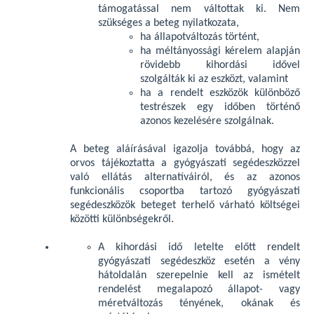
támogatással nem váltottak ki. Nem
szükséges a beteg nyilatkozata,
ha állapotváltozás történt,
ha méltányossági kérelem alapján
rövidebb kihordási idővel
szolgálták ki az eszközt, valamint
ha a rendelt eszközök különböző
testrészek egy időben történő
azonos kezelésére szolgálnak.
A beteg aláírásával igazolja továbbá, hogy az
orvos tájékoztatta a gyógyászati segédeszközzel
való ellátás alternatíváiról, és az azonos
funkcionális csoportba tartozó gyógyászati
segédeszközök beteget terhelő várható költségei
közötti különbségekről.
A kihordási idő letelte előtt rendelt
gyógyászati segédeszköz esetén a vény
hátoldalán szerepelnie kell az ismételt
rendelést megalapozó állapot- vagy
méretváltozás tényének, okának és