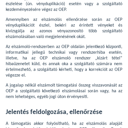
észlelése (ún. vényduplikáció) esetén vagy a szolgáltató
kezdeményezésére végez az OEP.
Amennyiben az elszámolás ellenőrzése során az OEP
vényduplikációt észlel, bekéri az érintett vényeket és
kivizsgálja az azonos vényazonosító több szolgáltató
elszámolásában való megjelenésének okát.
Az elszámoló-rendszerben az OEP oldalán jelentkező központi,
informatikai jellegű technikai vagy rendszerhiba esetén,
illetve, ha az OEP elszámoló rendszer „kizárt tétel”
hibaüzenetet küld, és annak oka a szolgáltató számára nem
értelmezhető, a szolgáltató kérheti, hogy a korrekciót az OEP
végezze el.
A jogalap nélkül elszámolt támogatási összeg visszavonását az
OEP a szolgáltató következő elszámolásai során vagy, ha az
nem lehetséges, egyéb jogi úton érvényesíti.
Jelentés feldolgozása, ellenőrzése
A támogatás akkor folyósítható, ha az elszámolás alapját