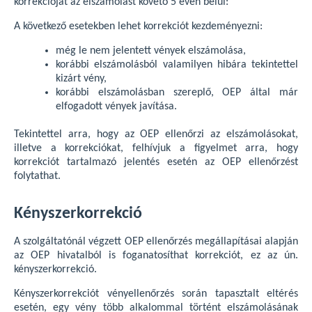
korrekcióját az elszámolást követő 5 éven belül:
A következő esetekben lehet korrekciót kezdeményezni:
még le nem jelentett vények elszámolása,
korábbi elszámolásból valamilyen hibára tekintettel
kizárt vény,
korábbi elszámolásban szereplő, OEP által már
elfogadott vények javítása.
Tekintettel arra, hogy az OEP ellenőrzi az elszámolásokat,
illetve a korrekciókat, felhívjuk a figyelmet arra, hogy
korrekciót tartalmazó jelentés esetén az OEP ellenőrzést
folytathat.
Kényszerkorrekció
A szolgáltatónál végzett OEP ellenőrzés megállapításai alapján
az OEP hivatalból is foganatosíthat korrekciót, ez az ún.
kényszerkorrekció.
Kényszerkorrekciót vényellenőrzés során tapasztalt eltérés
esetén, egy vény több alkalommal történt elszámolásának