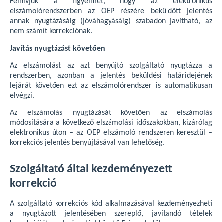
Felhívjuk a figyelmet, hogy az elektronikus
elszámolórendszerben az OEP részére beküldött jelentés
annak nyugtázásáig (jóváhagyásáig) szabadon javítható, az
nem számít korrekciónak.
Javítás nyugtázást követően
Az elszámolást az azt benyújtó szolgáltató nyugtázza a
rendszerben, azonban a jelentés beküldési határidejének
lejárát követően ezt az elszámolórendszer is automatikusan
elvégzi.
Az elszámolás nyugtázását követően az elszámolás
módosítására a következő elszámolási időszakokban, kizárólag
elektronikus úton – az OEP elszámoló rendszeren keresztül –
korrekciós jelentés benyújtásával van lehetőség.
Szolgáltató által kezdeményezett
korrekció
A szolgáltató korrekciós kód alkalmazásával kezdeményezheti
a nyugtázott jelentésében szereplő, javítandó tételek