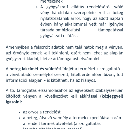
mértékének.
A gyógyászati ellátás rendeléséről szóló
vény hátoldalán szerepelnie kell a beteg
nyilatkozatának arról, hogy az adott naptári
évben hány alkalommal vett már igénybe
társadalombiztosítási támogatással
gyógyászati ellátást.
Amennyiben a felsorolt adatok nem találhatók meg a vényen,
azt érvénytelennek kell tekinteni, ezért nem lehet az alapján
gyógyszert kiadni, illetve ártámogatást elszámolni.
A
beteg lakcímét és születési idejét
a terméket kiszolgáltató –
a vényt átadó személytől szerzett, hitelt érdemlően bizonyított
információi alapján – is kitöltheti, ha az hiányos.
A tb. támogatás elszámolásához az egyébként szabályszerűen
kitöltött vényen a következőket kell
aláírással (kézjeggyel)
igazolni:
az orvos a rendelést,
a beteg, átvevő személy a termék expediálása során
a rendelt termék átvételét (a szolgáltatás