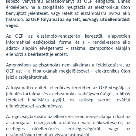
képező vényszintű adatállományt az OEP elfogadta. Ennek
érdekében, ha a szolgáltató nyugtázta az elektronikus úton
benyújtott jelentését, vagy letelt az elszámolásra nyitva álló
határidő,
az OEP folyamatba épített, és/vagy utóellenőrzést
végez.
Az OEP az elszámoló-rendszerén keresztül, alapvetően
informatikai eszközökkel, formai és a – rendelkezésre álló
adatok alapján elvégezhető – szakmai szempontok alapján
ellenőrzi a beérkezett jelentést.
Amennyiben az elszámolás nem alkalmas a feldolgozásra, az
OEP azt – a hiba okának megjelölésével – elektronikus úton
jelzi a szolgáltatónak.
A folyamatba épített ellenőrzés keretében az OEP vizsgálja a
jelentés tartalmát és az elszámolás szabályszerűségét, a hibás
tételeket hibalistára gyűjti, és szükség szerint további
ellenőrzéseket kezdeményez.
Az egészségbiztosító az ellenőrzés eredménye alapján dönt az
ártámogatás összegének átutalásra való előkészítéséről, az
esetleges utóellenőrzés szükségességéről, vagy az
elszámolásban foglaltak visszautasításáról.