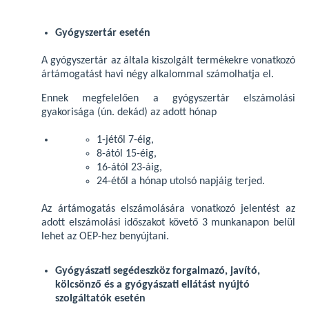
Gyógyszertár esetén
A gyógyszertár az általa kiszolgált termékekre vonatkozó
ártámogatást havi négy alkalommal számolhatja el.
Ennek megfelelően a gyógyszertár elszámolási
gyakorisága (ún. dekád) az adott hónap
1-jétől 7-éig,
8-ától 15-éig,
16-ától 23-áig,
24-étől a hónap utolsó napjáig terjed.
Az ártámogatás elszámolására vonatkozó jelentést az
adott elszámolási időszakot követő 3 munkanapon belül
lehet az OEP-hez benyújtani.
Gyógyászati segédeszköz forgalmazó, javító,
kölcsönző és a gyógyászati ellátást nyújtó
szolgáltatók esetén