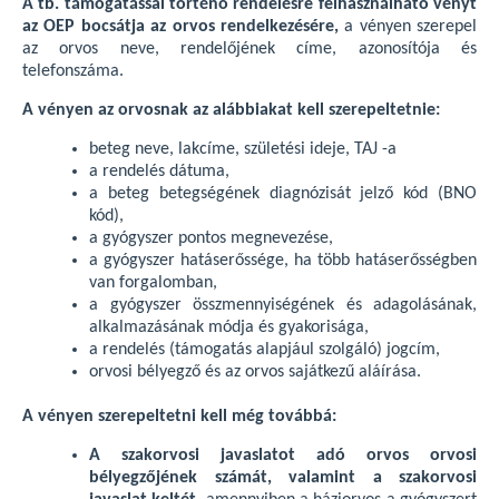
A tb. támogatással történő rendelésre felhasználható vényt
az OEP bocsátja az orvos rendelkezésére,
a vényen szerepel
az orvos neve, rendelőjének címe, azonosítója és
telefonszáma.
A vényen az orvosnak az alábbiakat kell szerepeltetnie:
beteg neve, lakcíme, születési ideje, TAJ -a
a rendelés dátuma,
a beteg betegségének diagnózisát jelző kód (BNO
kód),
a gyógyszer pontos megnevezése,
a gyógyszer hatáserőssége, ha több hatáserősségben
van forgalomban,
a gyógyszer összmennyiségének és adagolásának,
alkalmazásának módja és gyakorisága,
a rendelés (támogatás alapjául szolgáló) jogcím,
orvosi bélyegző és az orvos sajátkezű aláírása.
A vényen szerepeltetni kell még továbbá:
A szakorvosi javaslatot adó orvos orvosi
bélyegzőjének számát, valamint a szakorvosi