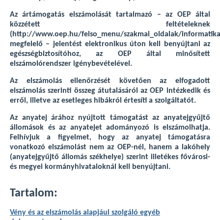
Az ártámogatás elszámolását tartalmazó – az OEP által
közzétett feltételeknek
(http://www.oep.hu/felso_menu/szakmai_oldalak/informatika
megfelelő – jelentést elektronikus úton kell benyújtani az
egészségbiztosítóhoz, az OEP által minősített
elszámolórendszer igénybevételével.
Az elszámolás ellenőrzését követően az elfogadott
elszámolás szerinti összeg átutalásáról az OEP intézkedik és
erről, illetve az esetleges hibákról értesíti a szolgáltatót.
Az anyatej árához nyújtott támogatást az anyatejgyűjtő
állomások és az anyatejet adományozó is elszámolhatja.
Felhívjuk a figyelmet, hogy az anyatej támogatásra
vonatkozó elszámolást nem az OEP-nél, hanem a lakóhely
(anyatejgyűjtő állomás székhelye) szerint illetékes fővárosi-
és megyei kormányhivataloknál kell benyújtani.
Tartalom:
Vény és az elszámolás alapjául szolgáló egyéb