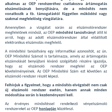
alkalmas az OEP rendszeréhez csatlakozva ártámogatás
elszámolásának benyújtására, de a minősítés nem
vonatkozik a tb. támogatástól független működési vagy
szakmai megfelelőség vizsgálatára.
Amennyiben a vizsgálat során az elszámolórendszer
megfelelőnek minősül, az OEP
minősítési tanúsítványt
állít ki
arról, hogy az adott elszámolórendszer által előállított
elektronikus elszámolás megfelelő.
A minősítési tanúsítvány egy informatikai azonosítót, az ún.
OEP Minősítési Számot is tartalmazza, amely az ártámogatás
elszámolását benyújtani kívánó szolgáltató részére igazolja,
hogy az elszámoló rendszer megfelel az OEP
követelményeinek. Az OEP Minősítési Szám ezt követően az
elszámoló rendszer részét képezi.
Felhívjuk a figyelmet, hogy a minősítés elvégzését nem csak
új elszámoló rendszer esetén, hanem annak minden
módosítása során is kezdeményezni kell.
Az érvényes minősítéssel rendelkező vényelszámoló
rendszereket az OEP
honlapján
közzéteszi.