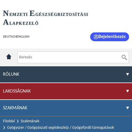
N
E
EMZETI
GÉSZSÉGBIZTOSÍTÁSI
A
LAPKEZELŐ
Bejelentkezés
DEUTSCH
ENGLISH
RÓLUNK
LAKOSSÁGNAK
SZAKMÁNAK
Főoldal
Szakmának
Gyógyszer / Gyógyászati segédeszköz / Gyógyfürdő támogatások