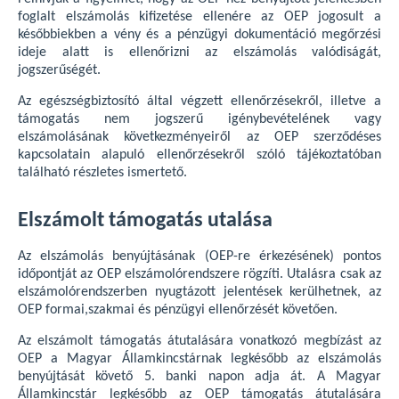
foglalt elszámolás kifizetése ellenére az OEP jogosult a
későbbiekben a vény és a pénzügyi dokumentáció megőrzési
ideje alatt is ellenőrizni az elszámolás valódiságát,
jogszerűségét.
Az egészségbiztosító által végzett ellenőrzésekről, illetve a
támogatás nem jogszerű igénybevételének vagy
elszámolásának következményeiről az OEP szerződéses
kapcsolatain alapuló ellenőrzésekről szóló tájékoztatóban
található részletes ismertető.
Elszámolt támogatás utalása
Az elszámolás benyújtásának (OEP-re érkezésének) pontos
időpontját az OEP elszámolórendszere rögzíti. Utalásra csak az
elszámolórendszerben nyugtázott jelentések kerülhetnek, az
OEP formai,szakmai és pénzügyi ellenőrzését követően.
Az elszámolt támogatás átutalására vonatkozó megbízást az
OEP a Magyar Államkincstárnak legkésőbb az elszámolás
benyújtását követő 5. banki napon adja át. A Magyar
Államkincstár legkésőbb az OEP támogatás átutalására