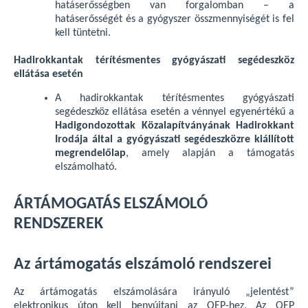
hatáserősségben van forgalomban – a
hatáserősségét és a gyógyszer összmennyiségét is fel
kell tüntetni.
Hadirokkantak térítésmentes gyógyászati segédeszköz
ellátása esetén
A hadirokkantak térítésmentes gyógyászati
segédeszköz ellátása esetén a vénnyel egyenértékű a
Hadigondozottak Közalapítványának Hadirokkant
Irodája által a gyógyászati segédeszközre kiállított
megrendelőlap
, amely alapján a támogatás
elszámolható.
ÁRTÁMOGATÁS ELSZÁMOLÓ
RENDSZEREK
Az ártámogatás elszámoló rendszerei
Az ártámogatás elszámolására irányuló „jelentést”
elektronikus úton kell benyújtani az OEP-hez. Az OEP