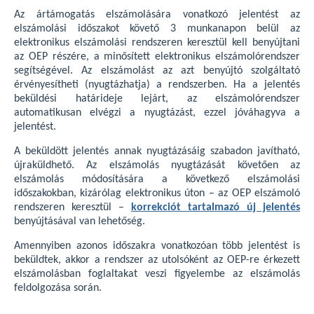
Az ártámogatás elszámolására vonatkozó jelentést az
elszámolási időszakot követő 3 munkanapon belül az
elektronikus elszámolási rendszeren keresztül kell benyújtani
az OEP részére, a minősített elektronikus elszámolórendszer
segítségével. Az elszámolást az azt benyújtó szolgáltató
érvényesítheti (nyugtázhatja) a rendszerben. Ha a jelentés
beküldési határideje lejárt, az elszámolórendszer
automatikusan elvégzi a nyugtázást, ezzel jóváhagyva a
jelentést.
A beküldött jelentés annak nyugtázásáig szabadon javítható,
újraküldhető. Az elszámolás nyugtázását követően az
elszámolás módosítására a következő elszámolási
időszakokban, kizárólag elektronikus úton – az OEP elszámoló
rendszeren keresztül –
korrekciót tartalmazó új jelentés
benyújtásával van lehetőség.
Amennyiben azonos időszakra vonatkozóan több jelentést is
beküldtek, akkor a rendszer az utolsóként az OEP-re érkezett
elszámolásban foglaltakat veszi figyelembe az elszámolás
feldolgozása során.