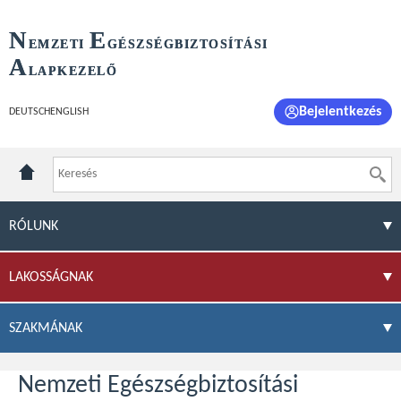
N
E
EMZETI
GÉSZSÉGBIZTOSÍTÁSI
A
LAPKEZELŐ
Bejelentkezés
DEUTSCH
ENGLISH
RÓLUNK
LAKOSSÁGNAK
SZAKMÁNAK
Nemzeti Egészségbiztosítási