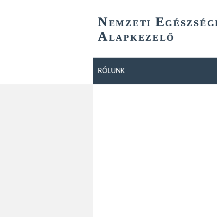
N
E
EMZETI
GÉSZSÉG
A
LAPKEZELŐ
RÓLUNK