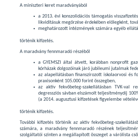
A miniszteri keret maradványából
a 2013. évi konszolidációs támogatás visszafizet
likviditásuk megőrzése érdekében előlegként, tov
meghatározott intézmények számára egyéb ellátá
történik kifizetés.
A maradvány fennmaradó részéből
a GYEMSZI által átvett, korábban nonprofit ga
kórházak dolgozóinak járó jubileumi jutalmak fede
az alapellátásban finanszírozott iskolaorvosi és 
praxisonként 105.000 forint összegben,
az aktív fekvőbeteg-szakellátásban TVK-val re
degressziós sávban elszámolt teljesítménydíj 100%
(a 2014. augusztusi kifizetések figyelembe vételév
történik kifizetés.
További kifizetés történik az aktív fekvőbeteg-szakellátá
számára, a maradvány fennmaradó részének teljesítmény
szolgáltatói szinten a megállapított összeget a várólista 