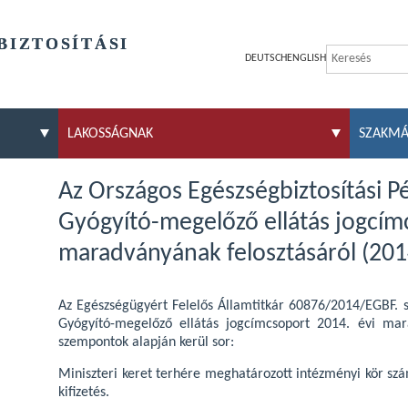
BIZTOSÍTÁSI
DEUTSCH
ENGLISH
LAKOSSÁGNAK
SZAKM
Az Országos Egészségbiztosítási 
Gyógyító-megelőző ellátás jogcím
maradványának felosztásáról (201
Az Egészségügyért Felelős Államtitkár 60876/2014/EGBF. s
Gyógyító-megelőző ellátás jogcímcsoport 2014. évi mar
szempontok alapján kerül sor:
Miniszteri keret terhére meghatározott intézményi kör szá
kifizetés.