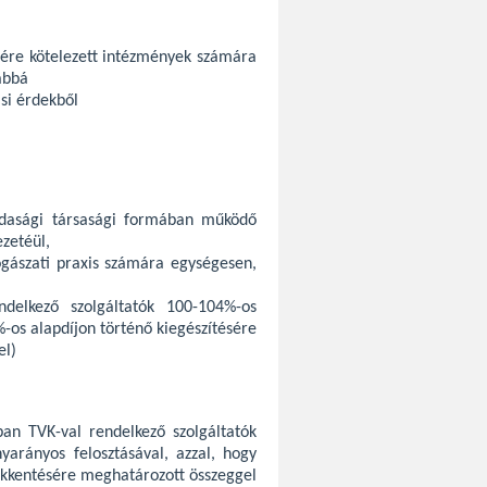
ésére kötelezett intézmények számára
ábbá
si érdekből
zdasági társasági formában működő
zetéül,
fogászati praxis számára egységesen,
ndelkező szolgáltatók 100-104%-os
-os alapdíjon történő kiegészítésére
el)
sban TVK-val rendelkező szolgáltatók
arányos felosztásával, azzal, hogy
csökkentésére meghatározott összeggel