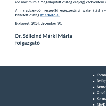
(de maximum a megállapított összeg erejéig) csökkenteni k
A maradványból részesülő egészségügyi szakellátást ny
kifizetett összeg
itt érhető el.
Budapest, 2014. december 30.
Dr. Sélleiné Márki Mária
főigazgató
Korm
Belüg
Nemze
Orszá
Kormá
NEAK 