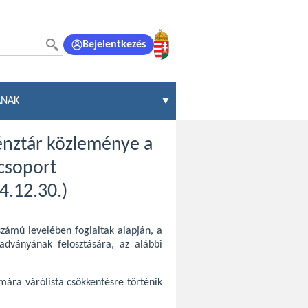
Bejelentkezés
ÁNAK
Pénztár közleménye a
csoport
4.12.30.)
zámú levelében foglaltak alapján, a
adványának felosztására, az alábbi
mára várólista csökkentésre történik