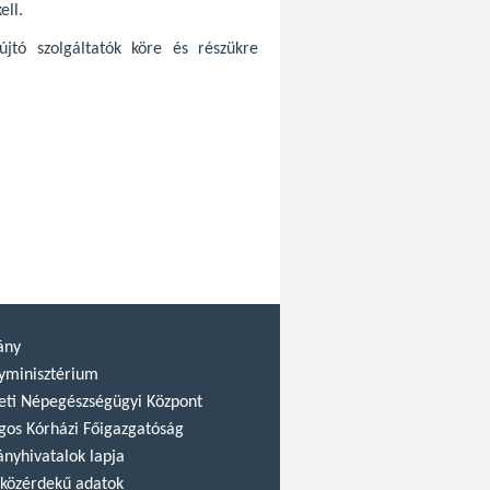
ell.
újtó szolgáltatók köre és részükre
ány
yminisztérium
ti Népegészségügyi Központ
gos Kórházi Főigazgatóság
nyhivatalok lapja
közérdekű adatok