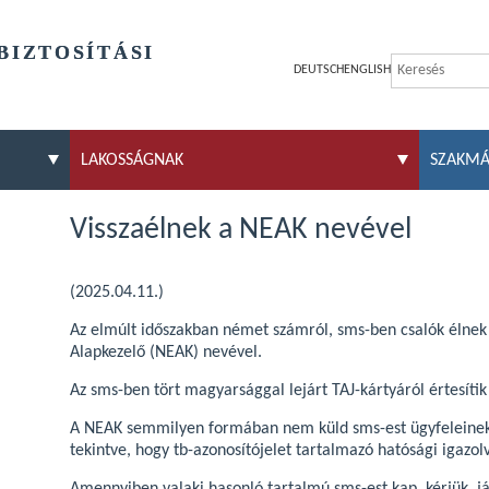
BIZTOSÍTÁSI
DEUTSCH
ENGLISH
LAKOSSÁGNAK
SZAKM
Visszaélnek a NEAK nevével
(2025.04.11.)
Az elmúlt időszakban német számról, sms-ben csalók élnek 
Alapkezelő (NEAK) nevével.
Az sms-ben tört magyarsággal lejárt TAJ-kártyáról értesítik
A NEAK semmilyen formában nem küld sms-est ügyfeleinek, 
tekintve, hogy tb-azonosítójelet tartalmazó hatósági igazo