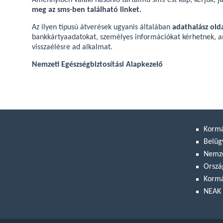
Amennyiben valaki hasonló tartalmú sms-est kap, kérjük, já
meg az sms-ben található linket.
Az ilyen típusú átverések ugyanis általában
adathalász olda
bankkártyaadatokat, személyes információkat kérhetnek, 
visszaélésre ad alkalmat.
Nemzeti Egészségbiztosítási Alapkezelő
Korm
Belüg
Nemze
Orszá
Kormá
NEAK 