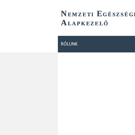
N
E
EMZETI
GÉSZSÉG
A
LAPKEZELŐ
RÓLUNK