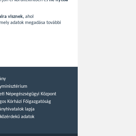
rjon el körültekintően és
ne nyissa
lra visznek,
ahol
amely adatok megadása további
ány
yminisztérium
ti Népegészségügyi Központ
gos Kórházi Főigazgatóság
nyhivatalok lapja
közérdekű adatok