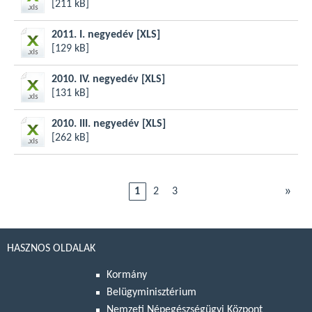
[211 kB]
2011. I. negyedév
[XLS]
[129 kB]
2010. IV. negyedév
[XLS]
[131 kB]
2010. III. negyedév
[XLS]
[262 kB]
»
1
2
3
HASZNOS OLDALAK
Kormány
Belügyminisztérium
Nemzeti Népegészségügyi Központ