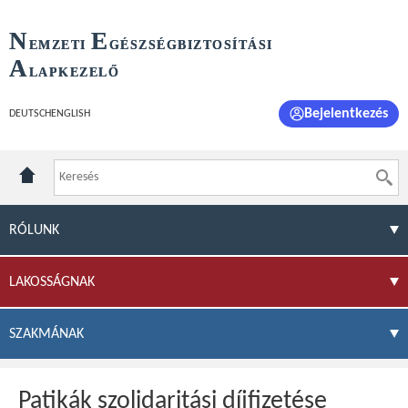
N
E
EMZETI
GÉSZSÉGBIZTOSÍTÁSI
A
LAPKEZELŐ
Bejelentkezés
DEUTSCH
ENGLISH
RÓLUNK
LAKOSSÁGNAK
SZAKMÁNAK
Patikák szolidaritási díjfizetése