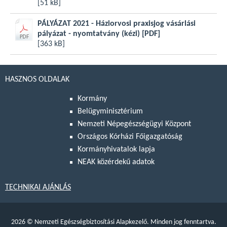
[51 kB]
PÁLYÁZAT 2021 - Háziorvosi praxisjog vásárlási
pályázat - nyomtatvány (kézi)
[PDF]
[363 kB]
HASZNOS OLDALAK
Kormány
Belügyminisztérium
Nemzeti Népegészségügyi Központ
Országos Kórházi Főigazgatóság
Kormányhivatalok lapja
NEAK közérdekű adatok
TECHNIKAI AJÁNLÁS
2026
©
Nemzeti Egészségbiztosítási Alapkezelő. Minden jog fenntartva.