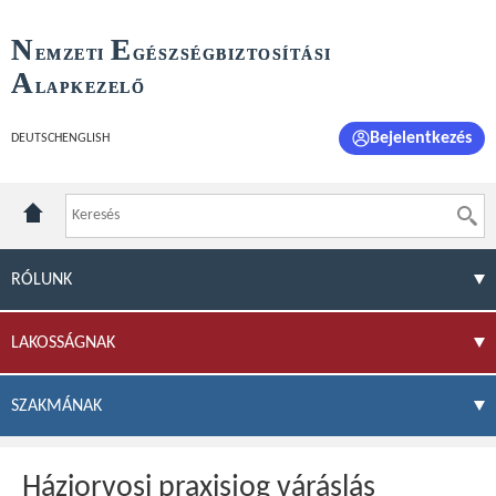
N
E
EMZETI
GÉSZSÉGBIZTOSÍTÁSI
A
LAPKEZELŐ
Bejelentkezés
DEUTSCH
ENGLISH
RÓLUNK
LAKOSSÁGNAK
SZAKMÁNAK
Háziorvosi praxisjog váráslás