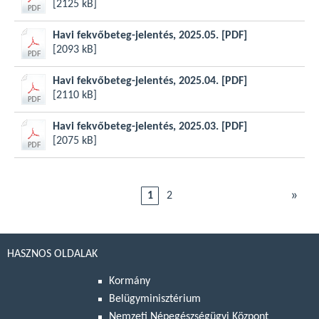
[2125 kB]
Havi fekvőbeteg-jelentés, 2025.05.
[PDF]
[2093 kB]
Havi fekvőbeteg-jelentés, 2025.04.
[PDF]
[2110 kB]
Havi fekvőbeteg-jelentés, 2025.03.
[PDF]
[2075 kB]
»
1
2
HASZNOS OLDALAK
Kormány
Belügyminisztérium
Nemzeti Népegészségügyi Központ