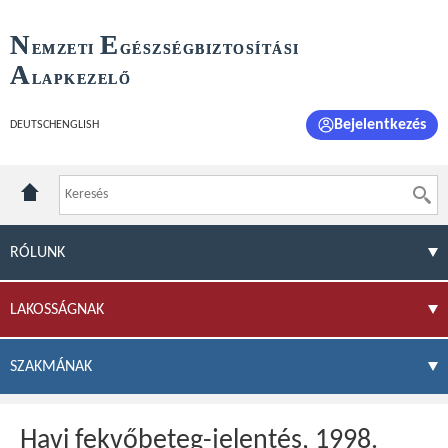
N
E
EMZETI
GÉSZSÉGBIZTOSÍTÁSI
A
LAPKEZELŐ
Bejelentkezés
DEUTSCH
ENGLISH
RÓLUNK
LAKOSSÁGNAK
SZAKMÁNAK
Havi fekvőbeteg-jelentés, 1998.