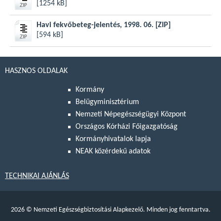
[1254 kB]
Havi fekvőbeteg-jelentés, 1998. 06.
[ZIP]
[594 kB]
HASZNOS OLDALAK
Kormány
Belügyminisztérium
Nemzeti Népegészségügyi Központ
Országos Kórházi Főigazgatóság
Kormányhivatalok lapja
NEAK közérdekű adatok
TECHNIKAI AJÁNLÁS
2026
©
Nemzeti Egészségbiztosítási Alapkezelő. Minden jog fenntartva.