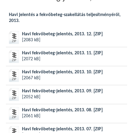
Havi jelentés a fekvőbeteg-szakellátás teljesítményéről,
2013.
Havi fekvőbeteg-jelentés, 2013. 12.
[ZIP]
[2083 kB]
Havi fekvőbeteg-jelentés, 2013. 11.
[ZIP]
[2072 kB]
Havi fekvőbeteg-jelentés, 2013. 10.
[ZIP]
[2067 kB]
Havi fekvőbeteg-jelentés, 2013. 09.
[ZIP]
[2052 kB]
Havi fekvőbeteg-jelentés, 2013. 08.
[ZIP]
[2061 kB]
Havi fekvőbeteg-jelentés, 2013. 07.
[ZIP]