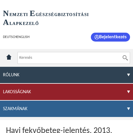
N
E
EMZETI
GÉSZSÉGBIZTOSÍTÁSI
A
LAPKEZELŐ
Bejelentkezés
DEUTSCH
ENGLISH
RÓLUNK
LAKOSSÁGNAK
SZAKMÁNAK
Havi fekvőbeteg-jelentés, 2013.