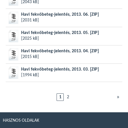
[2043 kB]
Havi fekvőbeteg-jelentés, 2013. 06.
[ZIP]
[2031 kB]
Havi fekvőbeteg-jelentés, 2013. 05.
[ZIP]
[2025 kB]
Havi fekvőbeteg-jelentés, 2013. 04.
[ZIP]
[2015 kB]
Havi fekvőbeteg-jelentés, 2013. 03.
[ZIP]
[1994 kB]
»
1
2
HASZNOS OLDALAK