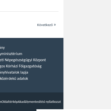
»
Következő
ány
yminisztérium
ti Népegészségügyi Központ
gos Kórházi Főigazgatóság
nyhivatalok lapja
közérdekű adatok
m
Oldaltérkép
Akadálymentesítési nyilatkozat