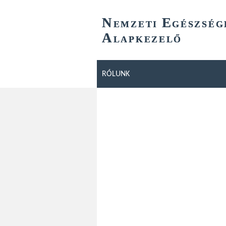
N
E
EMZETI
GÉSZSÉG
A
LAPKEZELŐ
RÓLUNK