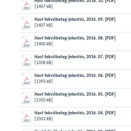
Havi fekvőbeteg-jelentés, 2016. 10.
[PDF]
[1407 kB]
Havi fekvőbeteg-jelentés, 2016. 09.
[PDF]
[1407 kB]
Havi fekvőbeteg-jelentés, 2016. 08.
[PDF]
[1400 kB]
Havi fekvőbeteg-jelentés, 2016. 07.
[PDF]
[1358 kB]
Havi fekvőbeteg-jelentés, 2016. 06.
[PDF]
[1393 kB]
Havi fekvőbeteg-jelentés, 2016. 05.
[PDF]
[1350 kB]
Havi fekvőbeteg-jelentés, 2016. 04.
[PDF]
[1503 kB]