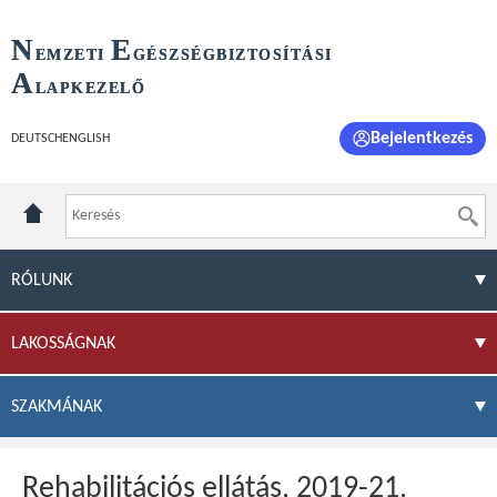
N
E
EMZETI
GÉSZSÉGBIZTOSÍTÁSI
A
LAPKEZELŐ
Bejelentkezés
DEUTSCH
ENGLISH
RÓLUNK
LAKOSSÁGNAK
SZAKMÁNAK
Rehabilitációs ellátás, 2019-21.